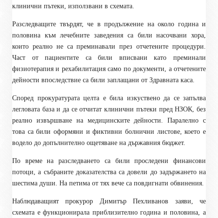
клинични пътеки, използвани в схемата.
Разследващите твърдят, че в продължение на около година и
половина към лечебните заведения са били насочвани хора,
които реално не са преминавали през отчетените процедури.
Част от пациентите са били вписвани като преминали
физиотерапия и рехабилитация само по документи, а отчетените
дейности впоследствие са били заплащани от Здравната каса.
Според прокуратурата целта е била изкуствено да се запълва
легловата база и да се отчитат клинични пътеки пред НЗОК, без
реално извършване на медицинските дейности. Паралелно с
това са били оформяни и фиктивни болнични листове, което е
водело до допълнително ощетяване на държавния бюджет.
По време на разследването са били проследени финансови
потоци, а събраните доказателства са довели до задържането на
шестима души. На петима от тях вече са повдигнати обвинения.
Наблюдаващият прокурор Димитър Пехливанов заяви, че
схемата е функционирала приблизително година и половина, а