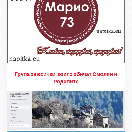
Група за всички, които обичат Смолян и
Родопите