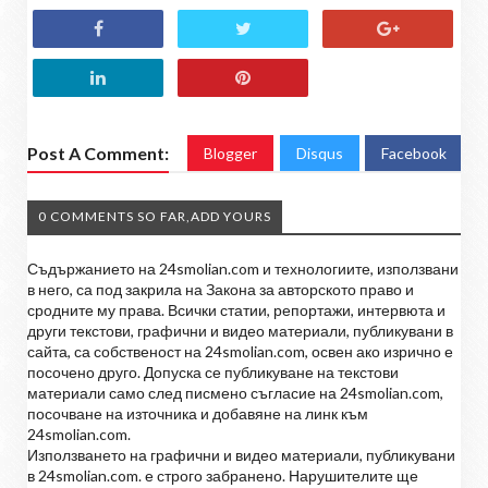
Post A Comment:
Blogger
Disqus
Facebook
0 COMMENTS SO FAR,ADD YOURS
Съдържанието на 24smolian.com и технологиите, използвани
в него, са под закрила на Закона за авторското право и
сродните му права. Всички статии, репортажи, интервюта и
други текстови, графични и видео материали, публикувани в
сайта, са собственост на 24smolian.com, освен ако изрично е
посочено друго. Допуска се публикуване на текстови
материали само след писмено съгласие на 24smolian.com,
посочване на източника и добавяне на линк към
24smolian.com.
Използването на графични и видео материали, публикувани
в 24smolian.com. е строго забранено. Нарушителите ще