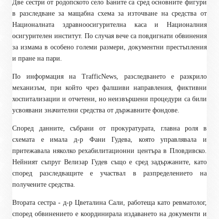
Две сестри от родопското село Баните са сред основните фигури
в разследване за мащабна схема за източване на средства от
Националната здравноосигурителна каса и Националния
осигурителен институт. По случая вече са повдигнати обвинения
за измама в особено големи размери, документни престъпления
и пране на пари.
По информация на TrafficNews, разследването е разкрило
механизъм, при който чрез фалшиви направления, фиктивни
хоспитализации и отчетени, но неизвършени процедури са били
усвоявани значителни средства от държавните фондове.
Според данните, събрани от прокуратурата, главна роля в
схемата е имала д-р Фани Гудева, която управлявала и
притежавала няколко рехабилитационни центъра в Пловдивско.
Нейният съпруг Велизар Гудев също е сред задържаните, като
според разследващите е участвал в разпределението на
получените средства.
Втората сестра - д-р Цветалина Сали, работеща като ревматолог,
според обвинението е координирала издаването на документи и