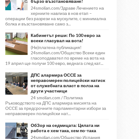
бързо възстановяване!
24smolian.com/Здраве Лечението на
херниите навлиза в нов етап –
операции без разрези на мускулите, с минимална
болка и възстановяване само з...
Кабинетът реши: По 100 евро за
всеки гласувал на вота!
(Не)платена публикация!
24smolian.com/Общество Всеки един
гласоподавател по време на вота на
19 април ще получи 100 евро, веднага след кат...
ДПС алармира ОССЕ за
неправомерен полицейски натиск
от служебната власт в полза на
други участници
24 smolian.com / Политика
Ръководството на ДПС алармира мисията на
ОССЕ за предсрочните парламентарни избори за
неправомерен полицейски нат...
ОбЗор на седмицата: Цялата ни
работа е хем така, хем по-така
24smolian.com/Общество Испания