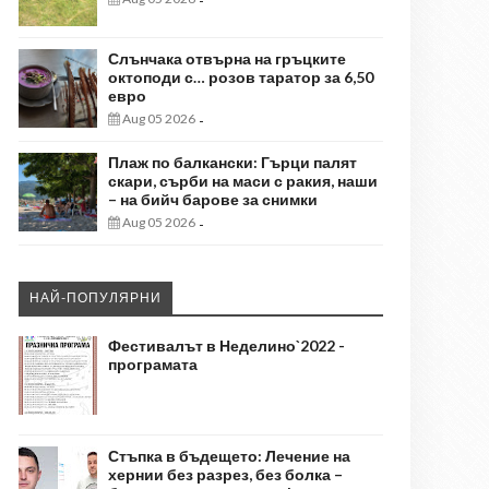
-
Слънчака отвърна на гръцките
октоподи с… розов таратор за 6,50
евро
Aug 05 2026
-
Плаж по балкански: Гърци палят
скари, сърби на маси с ракия, наши
– на бийч барове за снимки
Aug 05 2026
-
НАЙ-ПОПУЛЯРНИ
Фестивалът в Неделино`2022 -
програмата
Стъпка в бъдещето: Лечение на
хернии без разрез, без болка –