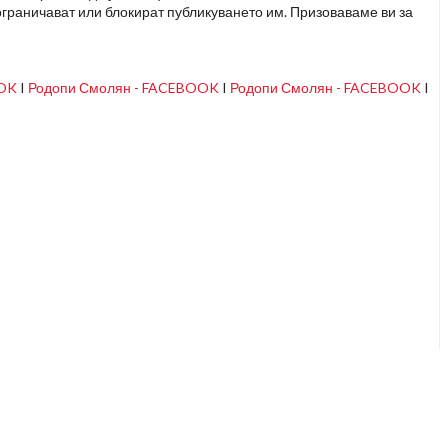
граничават или блокират публикуването им. Призоваваме ви за
OOK
I
Родопи Смолян - FACEBOOK
I
Родопи Смолян - FACEBOOK
I