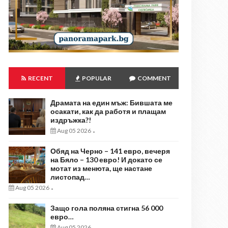
RECENT
POPULAR
COMMENT
Драмата на един мъж: Бившата ме
осакати, как да работя и плащам
издръжка?!
Aug 05 2026
-
Обяд на Черно – 141 евро, вечеря
на Бяло – 130 евро! И докато се
мотат из менюта, ще настане
листопад…
Aug 05 2026
-
Защо гола поляна стигна 56 000
евро…
Aug 05 2026