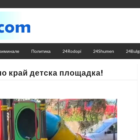
риминале
Политика
24Rodopi
24Shumen
24Bulg
о край детска площадка!