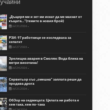
учайни
„Дъщеря ми и зет ми искат да ме махнат от
къщата…“(темите в новия брой)
Jul 31 2026
-
РЗИ: 97 работници се изследваха за
хепатит
Jul 27 2026
-
Зрелищна авария в Смолян: Вода блика на
метри височина!
Jul 24 2026
-
Сервитьор със „смешна“ заплата реши да
продава дрога
Jul 21 2026
-
ОбЗор на седмицата: Цялата ни работа е
хем така, хем по-така
Jul 24 2026
-