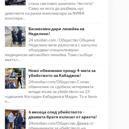
стана световен шампион. Честито!
Само не мога да разбера, що
дивотиите на разни комплексари за ФИФА
конспира...
Бизнесмен дари линейка на
Неделино!
24 smolian.com / Общество Община
Неделино вече разполага с напълно
оборудван специализиран
медицински автомобил-линейка. Това съобщи
кметът...
Ново обвинение срещу 4-мата за
убийството на Кабаджов!
24smolian.com/Общество С ново
обвинение се сдобиха четиримата
млади мъже за убийството на 23-
годишния Костадин Кабаджов в Мадан. То е било
п...
6 месеца след убийството -
двамата братя излизат от ареста!
24smolian.com/Общество Двама от
обвиняемите за убийството на