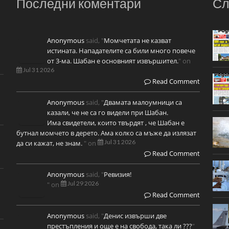
Последни коментари
Сл
Anonymous
said, "
Момчетата не казват
истината. Нападателите са били много повече
от 3-ма. Шабан е основният извършител.
" on
Jul 31 2026
Read Comment
Anonymous
said, "
Двамата малоумници са
казали, че не са го видели при Шабан.
Има свидетели, които твърдят , че Шабан е
бутнал момчето в дерето. Ама колко са мъже да излязат
Jul 31 2026
да си кажат, не знам.
" on
Read Comment
Anonymous
said, "
Ревизия!
Jul 29 2026
" on
Read Comment
Anonymous
said, "
Денис извърши две
престъпления и още е на свобода, така ли ???
"