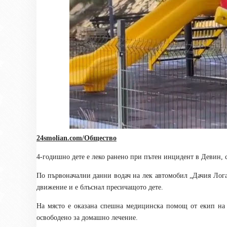
24smolian.com/Общество
4-годишно дете е леко ранено при пътен инцидент в Девин, 
По първоначални данни водач на лек автомобил „Дачия Лога
движение и е блъснал пресичащото дете.
На място е оказана спешна медицинска помощ от екип на
освободено за домашно лечение.