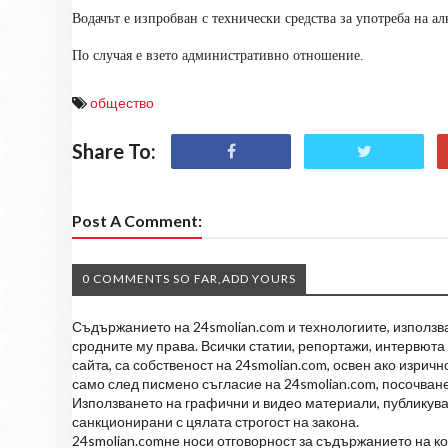
Водачът е изпробван с технически средства за употреба на а
По случая е взето административно отношение.
общество
Share To:
Post A Comment:
0 COMMENTS SO FAR,ADD YOURS
Съдържанието на 24smolian.com и технологиите, използван
сродните му права. Всички статии, репортажи, интервюта 
сайта, са собственост на 24smolian.com, освен ако изрич
само след писмено съгласие на 24smolian.com, посочване
Използването на графични и видео материали, публикува
санкционирани с цялата строгост на закона.
24smolian.comне носи отговорност за съдържанието на к