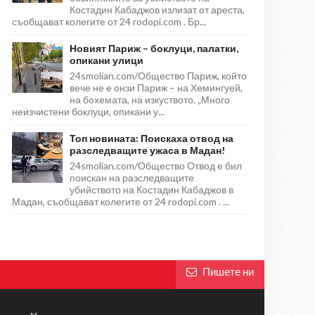
Костадин Кабаджов излизат от ареста,
съобщават колегите от 24 rodopi.com . Бр...
Новият Париж – боклуци, палатки,
опикани улици
24smolian.com/Общество Париж, който
вече не е онзи Париж – на Хемингуей,
на бохемата, на изкуството. „Много
неизчистени боклуци, опикани у...
Топ новината: Поискаха отвод на
разследващите ужаса в Мадан!
24smolian.com/Общество Отвод е бил
поискан на разследващите
убийството на Костадин Кабаджов в
Мадан, съобщават колегите от 24 rodopi.com . ...
Пишете ни