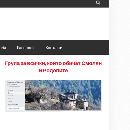

aria
Facebook
Контакти
Група за всички, които обичат Смолян
и Родопите