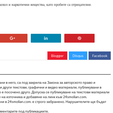
лкохол и наркотични вещества, като пробите са отрицателни.
Blogger
Disqus
Facebook
и в него, са под закрила на Закона за авторското право и
и други текстови, графични и видео материали, публикувани в
но е посочено друго. Допуска се публикуване на текстови материали
 на източника и добавяне на линк към 24smolian.com.
ни в 24smolian.com. е строго забранено. Нарушителите ще бъдат
оментарите под публикациите.