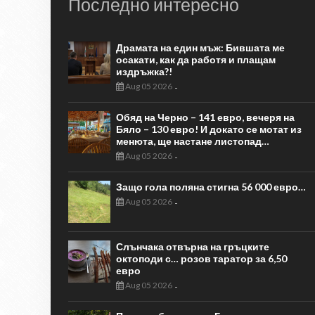
Последно интересно
Драмата на един мъж: Бившата ме
осакати, как да работя и плащам
издръжка?!
Aug 05 2026
-
Обяд на Черно – 141 евро, вечеря на
Бяло – 130 евро! И докато се мотат из
менюта, ще настане листопад…
Aug 05 2026
-
Защо гола поляна стигна 56 000 евро…
Aug 05 2026
-
Слънчака отвърна на гръцките
октоподи с… розов таратор за 6,50
евро
Aug 05 2026
-