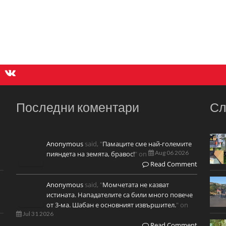
Последни коментари
Сл
Anonymous
said, "
Памаците сме най-големите
Aug 06 2026
пияндета на земята, бравос!
" on
Read Comment
Anonymous
said, "
Момчетата не казват
истината. Нападателите са били много повече
от 3-ма. Шабан е основният извършител.
" on
Jul 31 2026
Read Comment