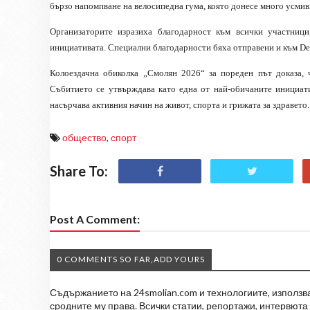
бързо напомпване на велосипедна гума, която донесе много усмив
Организаторите изразиха благодарност към всички участниц
инициативата. Специални благодарности бяха отправени и към Dec
Колоездачна обиколка „Смолян 2026“ за пореден път доказа, 
Събитието се утвърждава като една от най-обичаните инициати
насърчава активния начин на живот, спорта и грижата за здравето.
общество
,
спорт
Share To:
Post A Comment:
0 COMMENTS SO FAR,ADD YOURS
Съдържанието на 24smolian.com и технологиите, използван
сродните му права. Всички статии, репортажи, интервюта 