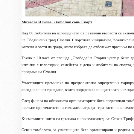
Михаела Илиева/ 24
smolian.com
/ Спорт
Над 60 любители на колоезденето от различни възрасти се включ
на Обединения град Смолян. Спортната инициатива, реализирана
жители и гости на града, които избраха да отбележат празника по 
Точно в 10 часа от площад „Свобода“ в Стария център беше да
изпълни с колоездачи, семейства с деца и любители на спорта,
програма на Смолян.
Участниците преминаха по предварително определения маршрут
аплодирани от граждани, които подкрепяха инициативата и създа
След финала на обиколката организаторите бяха подготвили томб
настъпи при тегленето на големите награди - три чисто нови вело
Късметлиите, които си тръгнаха с нов велосипед, са: Стоян
Трифо
Освен томболата, за участниците бяха организирани и редица з