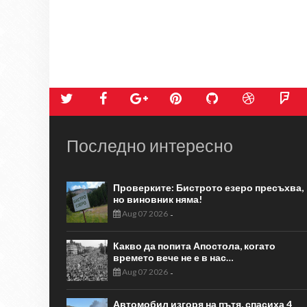
Последно интересно
Проверките: Бистрото езеро пресъхва,
но виновник няма!
Aug 07 2026
-
Какво да попита Апостола, когато
времето вече не е в нас…
Aug 07 2026
-
Автомобил изгоря на пътя, спасиха 4