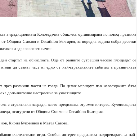
иха в традиционната Колоездачна обиколка, организирана по повод празника
 от Община Смолян и Decathlon България, за поредна година събра десетки
активен и здравословен начин.
ден стартът на обиколката. Още от ранните сутрешни часове площадът се
 готови да станат част от едно от най-атрактивните събития в празничната
 през различни части на града. По целия маршрут пък колоездачите бяха
ваха допълнително настроение за участниците.
ола с атрактивни награди, която предизвика огромен интерес. Кулминацията
сипеда, осигурени от Община Смолян и Decathlon България.
нов, Кирил Буковинов и Матея Савова.
абавни състезателни игри. Особен интерес предизвика надпреварата за най-