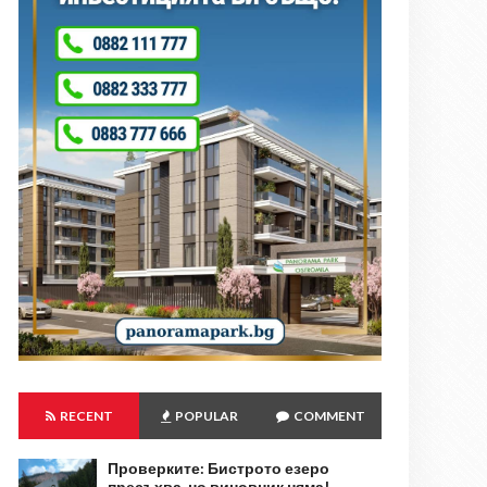
RECENT
POPULAR
COMMENT
Проверките: Бистрото езеро
пресъхва, но виновник няма!