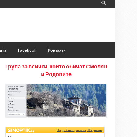

aria
Facebook
Контакти
Група за всички, които обичат Смолян
и Родопите