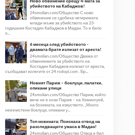
Ново обвинение срещу 4-мата за
убийството на Кабаджов!
24smolian.com/Общество С ново
обвинение се сдобиха четиримата
млади мъже за убийството на 23-
годишния Костадин Кабаджов в Мадан. То е било
п...
6 месеца след убийството -
двамата братя излизат от ареста!
24smolian.com/Общество Двама от
обвиняемите за убийството на
Костадин Кабаджов излизат от ареста,
съобщават колегите от 24 rodopi.com . Бр...
Новият Париж – боклуци, палатки,
опикани улици
24smolian.com/Общество Париж, който
вече не е онзи Париж – на Хемингуей,
на бохемата, на изкуството. „Много
неизчистени боклуци, опикани у...
Топ новината: Поискаха отвод на
разследващите ужаса в Мадан!
24smolian.com/Общество Отвод е бил