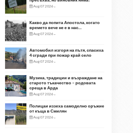
Aug 07 2026
-
Какво да попита Апостола, когато
времето вече не е в нас…
Aug 07 2026
-
Автомобил изгоря на пътя, спасиха
4 сгради при пожар край село
Aug 07 2026
-
Музика, традиции и възраждане на
старото тъкачество – родовата
среща в Арда
Aug 07 2026
-
Полицаи иззеха самоделно оръжие
от къща в Смилян
Aug 07 2026
-