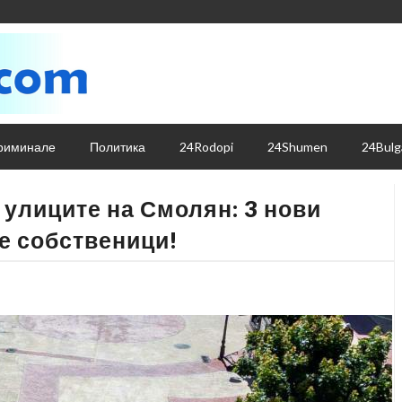
риминале
Политика
24Rodopi
24Shumen
24Bulg
 улиците на Смолян: 3 нови
е собственици!