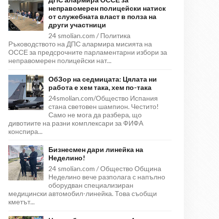
неправомерен полицейски натиск
от служебната власт в полза на
други участници
24 smolian.com / Политика
Ръководството на ДПС алармира мисията на
ОССЕ за предсрочните парламентарни избори за
неправомерен полицейски нат...
ОбЗор на седмицата: Цялата ни
работа е хем така, хем по-така
24smolian.com/Общество Испания
стана световен шампион. Честито!
Само не мога да разбера, що
дивотиите на разни комплексари за ФИФА
конспира...
Бизнесмен дари линейка на
Неделино!
24 smolian.com / Общество Община
Неделино вече разполага с напълно
оборудван специализиран
медицински автомобил-линейка. Това съобщи
кметът...