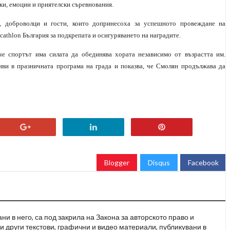
ки, емоции и приятелски съревнования.
и, доброволци и гости, които допринесоха за успешното провеждане на
athlon България за подкрепата и осигуряването на наградите.
че спортът има силата да обединява хората независимо от възрастта им.
ви в празничната програма на града и показва, че Смолян продължава да
Blogger
Disqus
Facebook
и в него, са под закрила на Закона за авторското право и
и други текстови, графични и видео материали, публикувани в