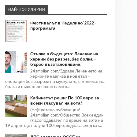
НАЙ-ПОПУЛЯРНИ
Фестивалът в Неделино`2022 -
програмата
Стъпка в бъдещето: Лечение на
хернии без разрез, без болка –
бързо възстановяване!
24smolian.com/Здраве Лечението на
херниите навлиза в нов етап –
операции без разрези на мускулите, с минимална
болка и възстановяване само з...
Кабинетът реши: По 100 евро за
всеки гласувал на вота!
(Не)платена публикация!
24smolian.com/Общество Всеки един
гласоподавател по време на вота на
19 април ще получи 100 евро, веднага след кат...
ДПС алармира ОССЕ за