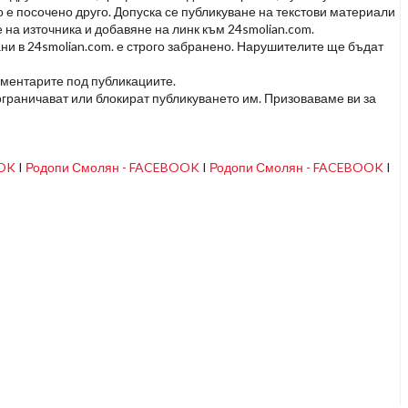
но е посочено друго. Допуска се публикуване на текстови материали
 на източника и добавяне на линк към 24smolian.com.
ни в 24smolian.com. е строго забранено. Нарушителите ще бъдат
оментарите под публикациите.
граничават или блокират публикуването им. Призоваваме ви за
OOK
I
Родопи Смолян - FACEBOOK
I
Родопи Смолян - FACEBOOK
I