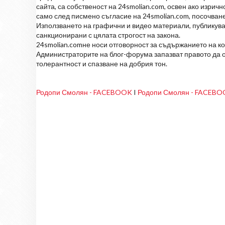
сайта, са собственост на 24smolian.com, освен ако изрич
само след писмено съгласие на 24smolian.com, посочване
Използването на графични и видео материали, публикува
санкционирани с цялата строгост на закона.
24smolian.comне носи отговорност за съдържанието на к
Администраторите на блог-форума запазват правото да о
толерантност и спазване на добрия тон.
Родопи Смолян - FACEBOOK
I
Родопи Смолян - FACEB