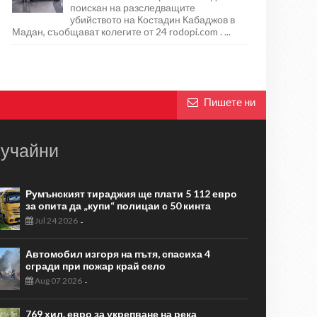
поискан на разследващите
убийството на Костадин Кабаджов в
Мадан, съобщават колегите от 24 rodopi.com . ...
Пишете ни
учайни
Румънският тираджия ще плати 5 112 евро
за опита да „купи“ полицаи с 50 кинта
Jul 24 2026
-
Автомобил изгоря на пътя, спасиха 4
сгради при пожар край село
Aug 07 2026
-
769 хил. евро за укрепване на река