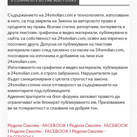
0 COMMENTS SO FAR,ADD YOURS
Съдържанието на 24smolian.com и технологиите, използвани
в него, са под закрила на Закона за авторското право и
сродните му права. Всички статии, репортажи, интервюта и
други текстови, графични и видео материали, публикувани в
сайта, са собственост на 24smolian.com, освен ако изрично е
посочено друго. Допуска се публикуване на текстови
материали само след писмено съгласие на 24smolian.com,
посочване на източника и добавяне на линк към
24smolian.com.
Използването на графични и видео материали, публикувани
в 24smolian.com. е строго забранено. Нарушителите ще
бъдат санкционирани с цялата строгост на закона.
24smolian.comне носи отговорност за съдържанието на
коментарите под публикациите.
Администраторите на блог-форума запазват правото да
ограничават или блокират публикуването им. Призоваваме
ви за толерантност и спазване на добрия тон.
Родопи Смолян - FACEBOOK
I
Родопи Смолян - FACEBOOK
I
Родопи Смолян - FACEBOOK
I
Родопи Смолян -
FACEBOOK
I