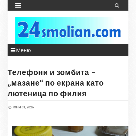


Меню
Телефони и зомбита –
„мазане“ по екрана като
лютеница по филия
ЮНИ 01, 2026