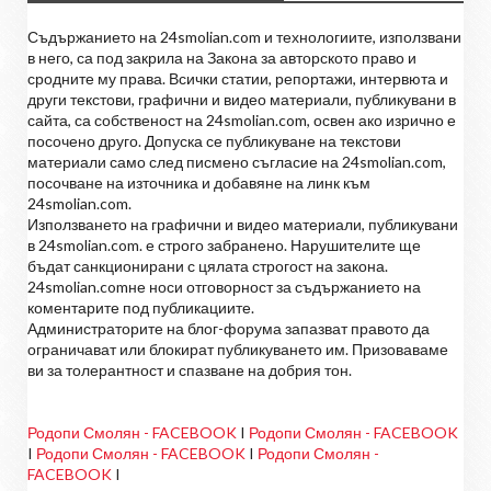
Съдържанието на 24smolian.com и технологиите, използвани
в него, са под закрила на Закона за авторското право и
сродните му права. Всички статии, репортажи, интервюта и
други текстови, графични и видео материали, публикувани в
сайта, са собственост на 24smolian.com, освен ако изрично е
посочено друго. Допуска се публикуване на текстови
материали само след писмено съгласие на 24smolian.com,
посочване на източника и добавяне на линк към
24smolian.com.
Използването на графични и видео материали, публикувани
в 24smolian.com. е строго забранено. Нарушителите ще
бъдат санкционирани с цялата строгост на закона.
24smolian.comне носи отговорност за съдържанието на
коментарите под публикациите.
Администраторите на блог-форума запазват правото да
ограничават или блокират публикуването им. Призоваваме
ви за толерантност и спазване на добрия тон.
Родопи Смолян - FACEBOOK
I
Родопи Смолян - FACEBOOK
I
Родопи Смолян - FACEBOOK
I
Родопи Смолян -
FACEBOOK
I