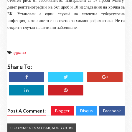
отчетен риск от заболяването. Извършени са 57 проби Манту,
девет рентгенографии на бял дроб и 10 изследвания на храчка за
БК. Установен е един случай на латентна туберкулозна
инфекция, като лицето е насочено за химиопрофилактика. Не са
открити случаи на активно заболяване.
здраве
Share To:
Post A Comment:
Blogger
Disqus
Facebook
0 COMMENTS SO FAR,ADD YOURS