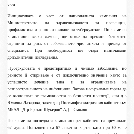
часа.
Инициативата е част от националната кампания на
Министерството на здравеопазването за превенция,
профилактика и ранно откриване на туберкулозата. По време на
кампанията всеки желаещ ще може да премине безплатен
скрининг за риск от заболяването чрез анкета и преглед от
специалист. При необходимост ще бъдат назначавани
допълнителни изследвания.
„Туберкулозата е предотвратимо и лечимо заболяване, но
ранното й откриване е от изключително значение както за
успешното лечение, така и за ограничаване на
разпространението на инфекцията. Затова насърчаваме хората да
се възползват от възможността за безплатен преглед“, каза д-р
Юлияна Лазарова, завеждащ Пневмофтизиатричния кабинет към
МБАЛ „Д-р Братан Шукеров“ АД – Смолян.
По време на последната кампания през кабинета са преминали
67 души. Попълнени са 67 анкетни карти, като при 62-ма е