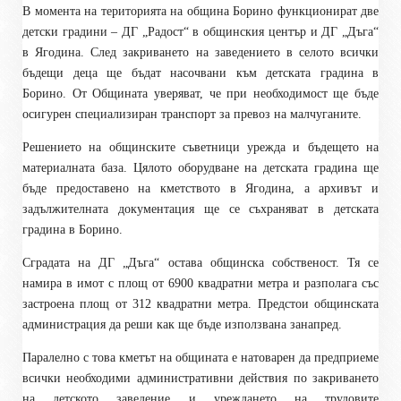
В момента на територията на община Борино функционират две
детски градини – ДГ „Радост“ в общинския център и ДГ „Дъга“
в Ягодина. След закриването на заведението в селото всички
бъдещи деца ще бъдат насочвани към детската градина в
Борино. От
О
бщината уверяват, че при необходимост ще бъде
осигурен специализиран транспорт за превоз на малчуганите.
Решението на общинските съветници урежда и бъдещето на
материалната база. Цялото оборудване на детската градина ще
бъде предоставено на кметството в Ягодина, а архивът и
задължителната документация ще се съхраняват в детската
градина в Борино.
Сградата на ДГ „Дъга“ остава общинска собственост. Тя се
намира в имот с площ от 6900 квадратни метра и разполага със
застроена площ от 312 квадратни метра. Предстои общинската
администрация да реши как ще бъде използвана занапред.
Паралелно с това кметът на общината е натоварен да предприеме
всички необходими административни действия по закриването
на детското заведение и уреждането на трудовите