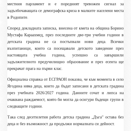
местния парламент и е поредният тревожен сигнал за
задълбочаващата се демографска криза в малките населени места
в Родопите.
Според докладната записка, внесена от кмета на община Борино
Мустафа Караахмед, през последните две-три учебни години в
детската градина не са постъпвали нови деца. Всички
възпитаници, които са посещавали детското заведение през
настоящата учебна година, успешно са завършили
задължителното предучилищно образование и през есента ще
прекрачат прага на първи клас.
Официална справка от ЕСГРАОН показва, че към момента в село
Ягодина няма деца, които да бъдат записани в детската градина
през учебната 2026/2027 година. Данните сочат и липса на
очаквана раждаемост, която би могла да осигури бъдещи групи в
следващите години.
Така след десетилетия работа детска градина „Дъга“ остава без
деца и без възможност да продължи нормалната си дейност.