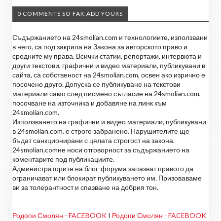
0 COMMENTS SO FAR,ADD YOURS
Съдържанието на 24smolian.com и технологиите, използвани
в него, са под закрила на Закона за авторското право и
сродните му права. Всички статии, репортажи, интервюта и
други текстови, графични и видео материали, публикувани в
сайта, са собственост на 24smolian.com, освен ако изрично е
посочено друго. Допуска се публикуване на текстови
материали само след писмено съгласие на 24smolian.com,
посочване на източника и добавяне на линк към
24smolian.com.
Използването на графични и видео материали, публикувани
в 24smolian.com. е строго забранено. Нарушителите ще
бъдат санкционирани с цялата строгост на закона.
24smolian.comне носи отговорност за съдържанието на
коментарите под публикациите.
Администраторите на блог-форума запазват правото да
ограничават или блокират публикуването им. Призоваваме
ви за толерантност и спазване на добрия тон.
Родопи Смолян - FACEBOOK
I
Родопи Смолян - FACEBOOK