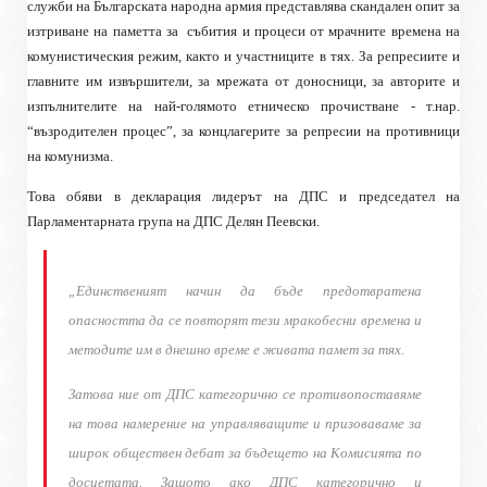
служби на Българската народна армия представлява скандален опит за
изтриване на паметта за
събития и процеси от мрачните времена на
комунистическия режим, както и участниците в тях. За репресиите и
главните им извършители, за мрежата от доносници, за авторите и
изпълнителите на най-голямото етническо прочистване - т.нар.
“възродителен процес”, за концлагерите за репресии на противници
на комунизма.
Това обяви в декларация лидерът на ДПС и председател на
Парламентарната група на ДПС Делян Пеевски.
„Единственият начин да бъде предотвратена
опасността да се повторят тези мракобесни времена и
методите им в днешно време е живата памет за тях.
Затова ние от ДПС категорично се противопоставяме
на това намерение на управляващите и призоваваме за
широк обществен дебат за бъдещето на Комисията по
досиетата. Защото ако ДПС категорично и