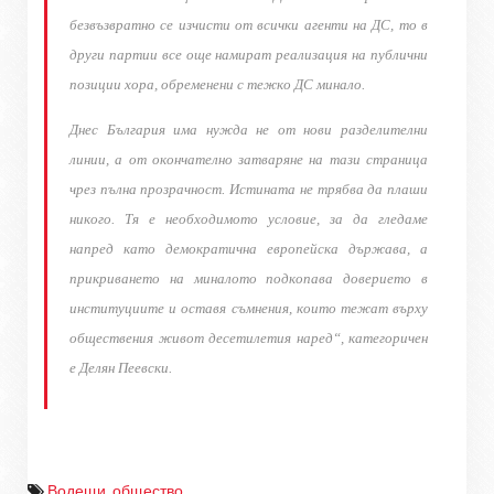
безвъзвратно се изчисти от всички агенти на ДС, то в
други партии все още намират реализация на публични
позиции хора, обременени с тежко ДС минало.
Днес България има нужда не от нови разделителни
линии, а от окончателно затваряне на тази страница
чрез пълна прозрачност. Истината не трябва да плаши
никого. Тя е необходимото условие, за да гледаме
напред като демократична европейска държава, а
прикриването на миналото подкопава доверието в
институциите и оставя съмнения, които тежат върху
обществения живот десетилетия наред“, категоричен
е Делян Пеевски.
Водещи
,
общество