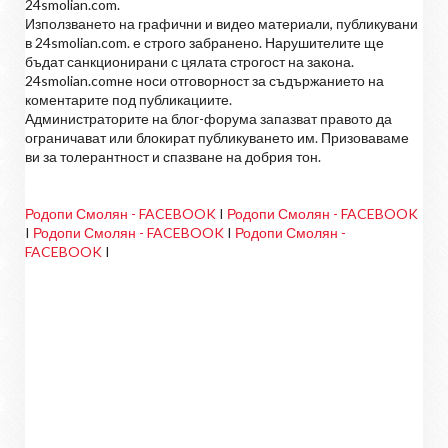
24smolian.com.
Използването на графични и видео материали, публикувани
в 24smolian.com. е строго забранено. Нарушителите ще
бъдат санкционирани с цялата строгост на закона.
24smolian.comне носи отговорност за съдържанието на
коментарите под публикациите.
Администраторите на блог-форума запазват правото да
ограничават или блокират публикуването им. Призоваваме
ви за толерантност и спазване на добрия тон.
Родопи Смолян - FACEBOOK
I
Родопи Смолян - FACEBOOK
I
Родопи Смолян - FACEBOOK
I
Родопи Смолян -
FACEBOOK
I