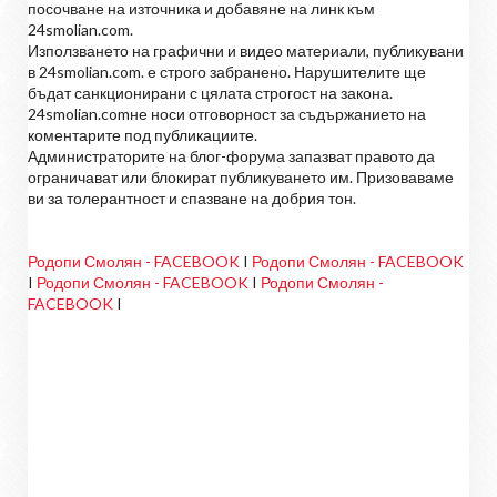
посочване на източника и добавяне на линк към
24smolian.com.
Използването на графични и видео материали, публикувани
в 24smolian.com. е строго забранено. Нарушителите ще
бъдат санкционирани с цялата строгост на закона.
24smolian.comне носи отговорност за съдържанието на
коментарите под публикациите.
Администраторите на блог-форума запазват правото да
ограничават или блокират публикуването им. Призоваваме
ви за толерантност и спазване на добрия тон.
Родопи Смолян - FACEBOOK
I
Родопи Смолян - FACEBOOK
I
Родопи Смолян - FACEBOOK
I
Родопи Смолян -
FACEBOOK
I