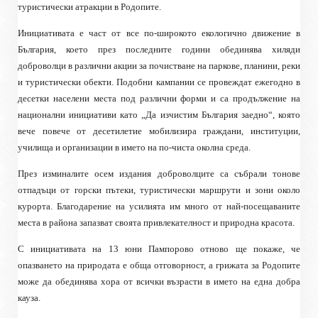
туристически атракции в Родопите.
Инициативата е част от все по-широкото екологично движение в
България, което през последните години обединява хиляди
доброволци в различни акции за почистване на паркове, планини, реки
и туристически обекти. Подобни кампании се провеждат ежегодно в
десетки населени места под различни форми и са продължение на
национални инициативи като „Да изчистим България заедно“, която
вече повече от десетилетие мобилизира граждани, институции,
училища и организации в името на по-чиста околна среда.
През изминалите осем издания доброволците са събрали тонове
отпадъци от горски пътеки, туристически маршрути и зони около
курорта. Благодарение на усилията им много от най-посещаваните
места в района запазват своята привлекателност и природна красота.
С инициативата на 13 юни Пампорово отново ще покаже, че
опазването на природата е обща отговорност, а грижата за Родопите
може да обединява хора от всички възрасти в името на една добра
кауза.