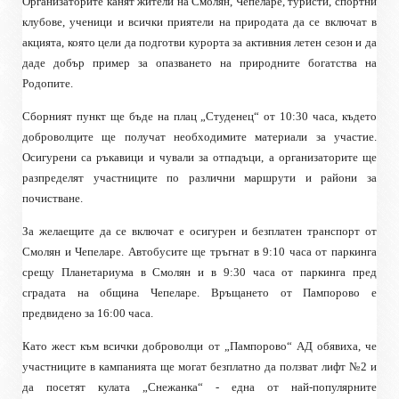
Организаторите канят жители на Смолян, Чепеларе, туристи, спортни
клубове, ученици и всички приятели на природата да се включат в
акцията, която цели да подготви курорта за активния летен сезон и да
даде добър пример за опазването на природните богатства на
Родопите.
Сборният пункт ще бъде на плац „Студенец“ от 10:30 часа, където
доброволците ще получат необходимите материали за участие.
Осигурени са ръкавици и чували за отпадъци, а организаторите ще
разпределят участниците по различни маршрути и райони за
почистване.
За желаещите да се включат е осигурен и безплатен транспорт от
Смолян и Чепеларе. Автобусите ще тръгнат в 9:10 часа от паркинга
срещу Планетариума в Смолян и в 9:30 часа от паркинга пред
сградата на община Чепеларе. Връщането от Пампорово е
предвидено за 16:00 часа.
Като жест към всички доброволци от „Пампорово“ АД обявиха, че
участниците в кампанията ще могат безплатно да ползват лифт №2 и
да посетят кулата „Снежанка“ - една от най-популярните