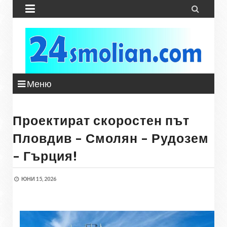


Меню
Проектират скоростен път
Пловдив – Смолян – Рудозем
– Гърция!
ЮНИ 15, 2026