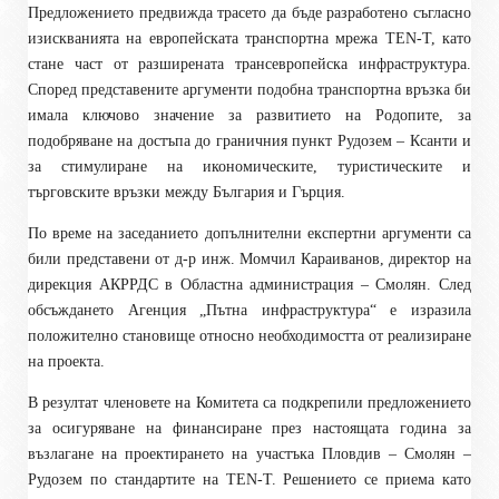
Предложението предвижда трасето да бъде разработено съгласно
изискванията на европейската транспортна мрежа TEN-T, като
стане част от разширената трансевропейска инфраструктура.
Според представените аргументи подобна транспортна връзка би
имала ключово значение за развитието на Родопите, за
подобряване на достъпа до граничния пункт Рудозем – Ксанти и
за стимулиране на икономическите, туристическите и
търговските връзки между България и Гърция.
По време на заседанието допълнителни експертни аргументи са
били представени от д-р инж. Момчил Караиванов, директор на
дирекция АКРРДС в Областна администрация – Смолян. След
обсъждането Агенция „Пътна инфраструктура“ е изразила
положително становище относно необходимостта от реализиране
на проекта.
В резултат членовете на Комитета са подкрепили предложението
за осигуряване на финансиране през настоящата година за
възлагане на проектирането на участъка Пловдив – Смолян –
Рудозем по стандартите на TEN-T. Решението се приема като