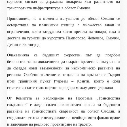
сериозен сигнал за държавна подкрепа към развитието на
транспортната инфраструктура в област Смолян.
Припомняме, че в момента пътуването до област Смолян се
осъществява по планински пътища с множество завои и
ограничения, което затруднява както превоза на товари, така и
достъпа на туристи до курортите Пампорово, Чепеларе, Смолян,
Девин и Златоград.
Очакванията са бъдещият скоростен път да подобри
безопасността на движението, да съкрати времето за пътуване и
да създаде нови възможности за икономическо развитие на
региона. Особено значение се отдава и на връзката с Гърция
през граничния пункт Рудозем – Ксанти, който е сред
стратегическите транспортни коридори между двете държави.
От Комитета за наблюдение на Програма „Транспортна
свързаност“ е даден силен положителен сигнал за бъдещото
развитие на транспортната свързаност на област Смолян, а
следващата стъпка е осигуряване на необходимото финансиране
и започване на реалното проектиране на трасето.