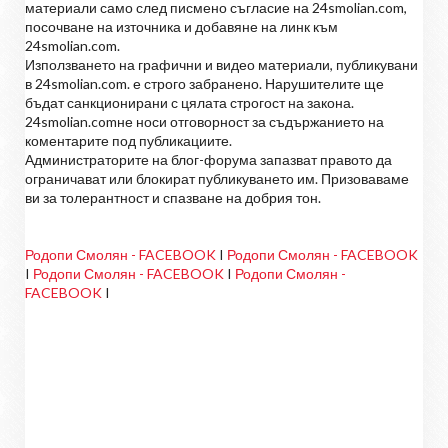
материали само след писмено съгласие на 24smolian.com,
посочване на източника и добавяне на линк към
24smolian.com.
Използването на графични и видео материали, публикувани
в 24smolian.com. е строго забранено. Нарушителите ще
бъдат санкционирани с цялата строгост на закона.
24smolian.comне носи отговорност за съдържанието на
коментарите под публикациите.
Администраторите на блог-форума запазват правото да
ограничават или блокират публикуването им. Призоваваме
ви за толерантност и спазване на добрия тон.
Родопи Смолян - FACEBOOK
I
Родопи Смолян - FACEBOOK
I
Родопи Смолян - FACEBOOK
I
Родопи Смолян -
FACEBOOK
I