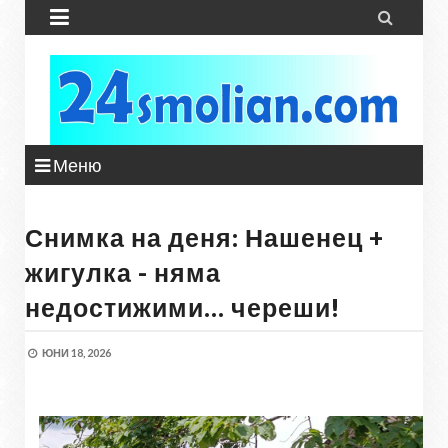


Меню
Снимка на деня: Нашенец +
жигулка - няма
недостижими… череши!
ЮНИ 18, 2026