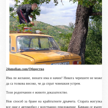
24smolian.com/Общество
Има ли желание, винаги има и начин! Никога черешите не може
да са толкова високо, че да спрат човешкия устрем.
Този родопчанин е живото доказателство.
Нов способ за бране на крайпътните дръвчета. Старата жигулка
все още е автомобил с всестранно приложение. Качваш се върху