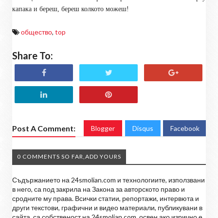
капака и береш, береш колкото можеш!
общество
,
top
Share To:
Post A Comment:
Blogger
Disqus
Facebook
0 COMMENTS SO FAR,ADD YOURS
Съдържанието на 24smolian.com и технологиите, използвани
в него, са под закрила на Закона за авторското право и
сродните му права. Всички статии, репортажи, интервюта и
други текстови, графични и видео материали, публикувани в
сайта, са собственост на 24smolian.com, освен ако изрично е