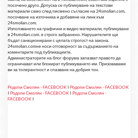
посочено друго. Допуска се публикуване на текстови
материали само след писмено съгласие на 24smolian.com,
посочване на източника и добавяне на линк към
24smolian.com.
Използването на графични и видео материали, публикувани
в 24smolian.com. е строго забранено. Нарушителите ще
бъдат санкционирани с цялата строгост на закона.
24smolian.comне носи отговорност за съдържанието на
коментарите под публикациите.
Администраторите на блог-форума запазват правото да
ограничават или блокират публикуването им. Призоваваме
ви за толерантност и спазване на добрия тон.
Родопи Смолян - FACEBOOK
I
Родопи Смолян - FACEBOOK
I
Родопи Смолян - FACEBOOK
I
Родопи Смолян -
FACEBOOK
I