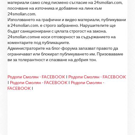
материали само след писмено съгласие на 24smolian.com,
посочване на източника и добавяне на линк към
24smolian.com.
Използването на графични и видео материали, публикувани
в 24smolian.com. е строго забранено. Нарушителите ще
бъдат санкционирани с цялата строгост на закона.
24smolian.comне носи отговорност за съдържанието на
коментарите под публикациите.
Администраторите на блог-форума запазват правото да
ограничават или блокират публикуването им. Призоваваме
ви за толерантност и спазване на добрия тон.
Родопи Смолян - FACEBOOK
I
Родопи Смолян - FACEBOOK
I
Родопи Смолян - FACEBOOK
I
Родопи Смолян -
FACEBOOK
I