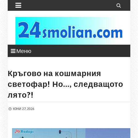


Меню
Кръгово на кошмарния
светофар! Но…, следващото
лято?!
ЮНИ 27, 2026