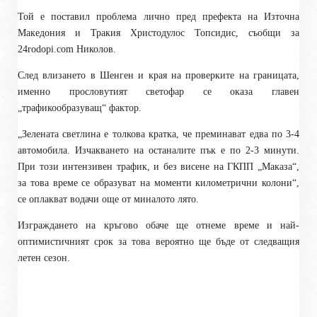
Той е поставил проблема лично пред префекта на Източна
Македония и Тракия Христодулос Топсидис, съобщи за
24
rodopi.com
Николов.
След влизането в Шенген и края на проверките на границата,
именно прословутият светофар се оказа главен
„трафикообразуващ“ фактор.
„Зелената светлина е толкова кратка, че преминават едва по 3-4
автомобила. Изчакването на останалите пък е по 2-3 минути.
При този интензивен трафик, и без висене на ГКПП „Маказа“,
за това време се образуват на моменти километрични колони“,
се оплакват водачи още от миналото лято.
Изграждането на кръгово обаче ще отнеме време и най-
оптимистичният срок за това вероятно ще бъде от следващия
летен сезон.