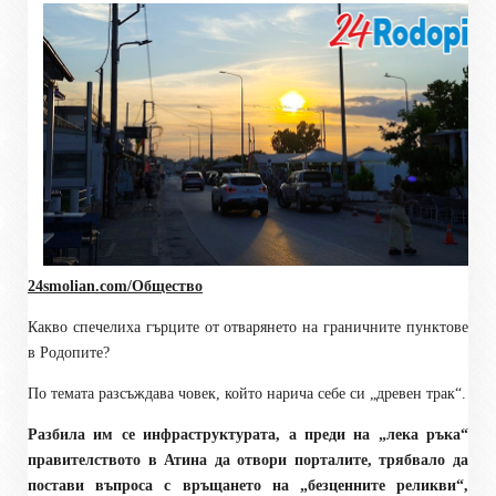
24smolian.com/Общество
Какво спечелиха гърците от отварянето на граничните пунктове
в Родопите?
По темата разсъждава човек, който нарича себе си „древен трак“.
Разбила им се инфраструктурата, а преди на „лека ръка“
правителството в Атина да отвори порталите, трябвало да
постави въпроса с връщането на „безценните реликви“,