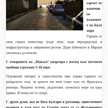
харчат от
нашенци
по
плажовет
е на Бяло
море
.
Гърция от
своя страна инвестира (къде свои, къде евросредства) в
инфраструктура в забравения регион. Дори бабичките в Мароня
започнаха да печелят.
С отварянето на „Маказа“ квартира с изглед към местното
гробище струваше 5-10 евро.
Огромният интерес и туристопоток така отрака гърците по
рибарските села, че цените им вече гонят тези по Френската
ривиера. Въпреки всичко, родопчани спечелиха море на една
крачка. И нищо не ги спира.
С други думи, ако не бяха българи и румънци, единствените
реликви в тази част на Гърция щяха да са 40-годишните