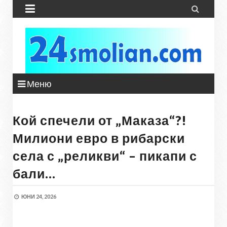


Меню
Кой спечели от „Маказа“?!
Милиони евро в рибарски
села с „реликви“ – пикапи с
бали…
ЮНИ 24, 2026