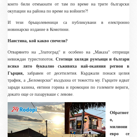
които били отмъкнати от там по време на трите български
окупации на района по време на войните?!
И тези бръщолевеници са публикувани в електронно
новинарско издание в Комотини.
Наистина, кой какво спечели?
Отварянето на „Златоград“ и особено на „Маказа“ отприщи
невиждан туристопоток.
Стотици хиляди румънци и българи
всяко лято буквално съживиха най-окаяния регион в
Гърция,
забравен от десетилетия. Кърджали понася целия
трафик, а „Беломорски“ въздъхна от тежестта му. Гърците идват
заради казина, евтини горива и промоции по големите вериги,
докато още се пазаруваше с левове.
Обратнот
о,
милиони
евро се