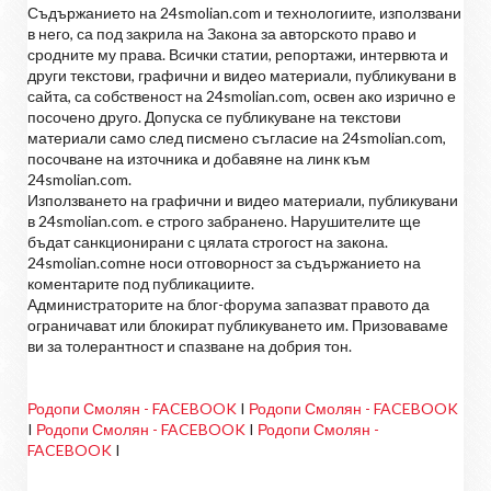
Съдържанието на 24smolian.com и технологиите, използвани
в него, са под закрила на Закона за авторското право и
сродните му права. Всички статии, репортажи, интервюта и
други текстови, графични и видео материали, публикувани в
сайта, са собственост на 24smolian.com, освен ако изрично е
посочено друго. Допуска се публикуване на текстови
материали само след писмено съгласие на 24smolian.com,
посочване на източника и добавяне на линк към
24smolian.com.
Използването на графични и видео материали, публикувани
в 24smolian.com. е строго забранено. Нарушителите ще
бъдат санкционирани с цялата строгост на закона.
24smolian.comне носи отговорност за съдържанието на
коментарите под публикациите.
Администраторите на блог-форума запазват правото да
ограничават или блокират публикуването им. Призоваваме
ви за толерантност и спазване на добрия тон.
Родопи Смолян - FACEBOOK
I
Родопи Смолян - FACEBOOK
I
Родопи Смолян - FACEBOOK
I
Родопи Смолян -
FACEBOOK
I