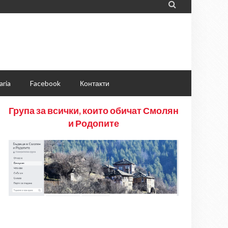

aria
Facebook
Контакти
Група за всички, които обичат Смолян
и Родопите