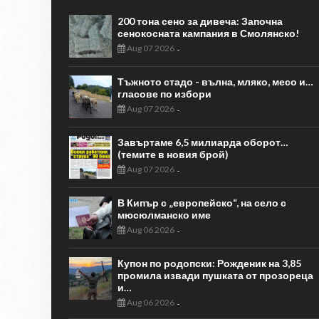
200 тона сено за дивеча: Започна
сенокосната кампания в Смолянско!
Aug 07 2026
-
Тъжното стадо - вълна, мляко, месо и…
гласове по избори
Aug 07 2026
-
Завъртаме 6,5 милиарда оборот…
(темите в новия брой)
Aug 07 2026
-
В Кипър с „европейско“, на село с
мюсюлманско име
Aug 06 2026
-
Купон по родопски: Рожденик на 3,85
промила извади пушката от прозореца
и…
Aug 06 2026
-