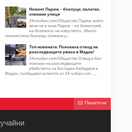
Новият Париж – боклуци, палатки,
опикани улици
24smolian.com/Общество Париж, който
вече не е онзи Париж – на Хемингуей,
на бохемата, на изкуството. „Много
неизчистени боклуци, опикани у...
Топ новината: Поискаха отвод на
разследващите ужаса в Мадан!
24smolian.com/Общество Отвод е бил
поискан на разследващите
убийството на Костадин Кабаджов в
Мадан, съобщават колегите от 24 rodopi.com . ...
Пишете ни
учайни