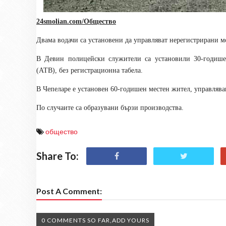
24smolian.com/Общество
Двама водачи са установени да управляват нерегистрирани м
В Девин полицейски служители са установили 30-годишен
(АТВ), без регистрационна табела.
В Чепеларе е установен 60-годишен местен жител, управлява
По случаите са образувани бързи производства.
общество
Share To:
Post A Comment:
0 COMMENTS SO FAR,ADD YOURS