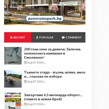
RECENT
POPULAR
COMMENT
200 тона сено за дивеча: Започна
сенокосната кампания в
Смолянско!
Aug 07 2026
-
Тъжното стадо - вълна, мляко, месо
и… гласове по избори
Aug 07 2026
-
Завъртаме 6,5 милиарда оборот…
(темите в новия брой)
Aug 07 2026
-