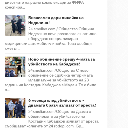
дивотиите на разни комплексари за ФИФА
конспира...
Бизнесмен дари линейка на
Неделино!
24 smolian.com / Общество Община
Неделино вече разполага с напълно
оборудван специализиран
медицински автомобил-линейка. Това съобщи
кметът...
Ново обвинение срещу 4-мата за
убийството на Кабаджов!
24smolian.com/Общество С ново
обвинение се сдобиха четиримата
млади мъже за убийството на 23-
годишния Костадин Кабаджов в Мадан. То е било
п...
6 месеца след убийството -
двамата братя излизат от ареста!
24smolian.com/Общество Двама от
обвиняемите за убийството на
Костадин Кабаджов излизат от ареста,
съобщават колегите от 24 rodopi.com . Бр...