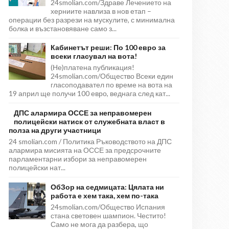
24smolian.com/Здраве Лечението на
херниите навлиза в нов етап –
операции без разрези на мускулите, с минимална
болка и възстановяване само з...
Кабинетът реши: По 100 евро за
всеки гласувал на вота!
(Не)платена публикация!
24smolian.com/Общество Всеки един
гласоподавател по време на вота на
19 април ще получи 100 евро, веднага след кат...
ДПС алармира ОССЕ за неправомерен
полицейски натиск от служебната власт в
полза на други участници
24 smolian.com / Политика Ръководството на ДПС
алармира мисията на ОССЕ за предсрочните
парламентарни избори за неправомерен
полицейски нат...
ОбЗор на седмицата: Цялата ни
работа е хем така, хем по-така
24smolian.com/Общество Испания
стана световен шампион. Честито!
Само не мога да разбера, що