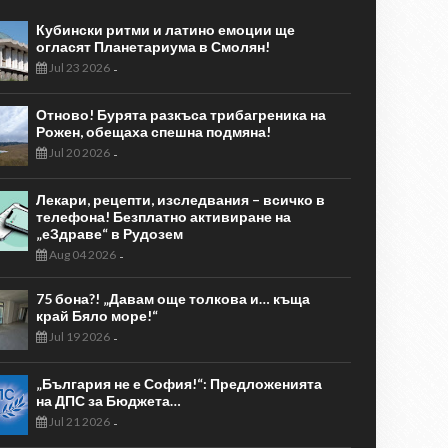
Кубински ритми и латино емоции ще
огласят Планетариума в Смолян!
Jul 23 2026
-
Отново! Бурята разкъса трибагреника на
Рожен, обещаха спешна подмяна!
Jul 20 2026
-
Лекари, рецепти, изследвания – всичко в
телефона! Безплатно активиране на
„еЗдраве“ в Рудозем
Aug 04 2026
-
75 бона?! „Давам още толкова и… къща
край Бяло море!“
Jul 19 2026
-
„България не е София!“: Предложенията
на ДПС за Бюджета…
Jul 21 2026
-