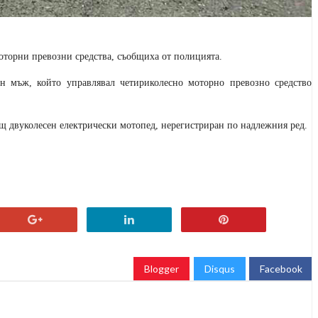
оторни превозни средства, съобщиха от полицията.
 мъж, който управлявал четириколесно моторно превозно средство
щ двуколесен електрически мотопед, нерегистриран по надлежния ред.
Blogger
Disqus
Facebook