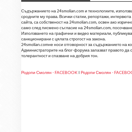
Съдържанието на 24smolian.com и технологиите, използван
сродните му права. Всички статии, репортажи, интервюта 
сайта, са собственост на 24smolian.com, освен ако изрич
само след писмено съгласие на 24smolian.com, посочване
Използването на графични и видео материали, публикува
санкционирани с цялата строгост на закона.
24smolian.comне носи отговорност за съдържанието на к
Администраторите на блог-форума запазват правото да о
толерантност и спазване на добрия тон.
Родопи Смолян - FACEBOOK
I
Родопи Смолян - FACEB