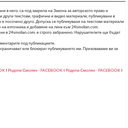
и в него, са под закрила на Закона за авторското право и
и други текстови, графични и видео материали, публикувани в
но е посочено друго. Допуска се публикуване на текстови материали
 на източника и добавяне на линк към 24smolian.com.
ни в 24smolian.com. е строго забранено. Нарушителите ще бъдат
оментарите под публикациите.
граничават или блокират публикуването им. Призоваваме ви за
OOK
I
Родопи Смолян - FACEBOOK
I
Родопи Смолян - FACEBOOK
I