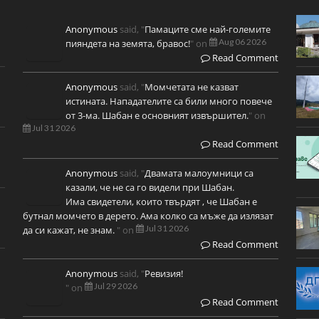
Anonymous
said, "
Памаците сме най-големите
Aug 06 2026
пияндета на земята, бравос!
" on
Read Comment
Anonymous
said, "
Момчетата не казват
истината. Нападателите са били много повече
от 3-ма. Шабан е основният извършител.
" on
Jul 31 2026
Read Comment
Anonymous
said, "
Двамата малоумници са
казали, че не са го видели при Шабан.
Има свидетели, които твърдят , че Шабан е
бутнал момчето в дерето. Ама колко са мъже да излязат
Jul 31 2026
да си кажат, не знам.
" on
Read Comment
Anonymous
said, "
Ревизия!
Jul 29 2026
" on
Read Comment