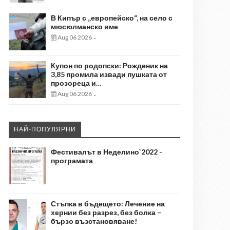
В Кипър с „европейско“, на село с
мюсюлманско име
Aug 06 2026
-
Купон по родопски: Рожденик на
3,85 промила извади пушката от
прозореца и…
Aug 06 2026
-
НАЙ-ПОПУЛЯРНИ
Фестивалът в Неделино`2022 -
програмата
Стъпка в бъдещето: Лечение на
хернии без разрез, без болка –
бързо възстановяване!