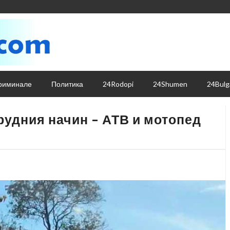
риминале
Политика
24Rodopi
24Shumen
24Bulg
рудния начин – АТВ и мотопед