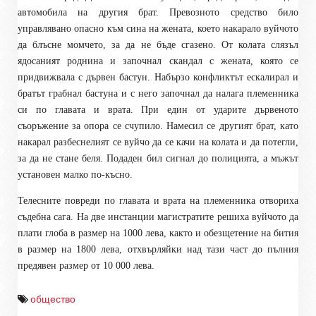
автомобила на другия брат. Превозното средство било
управлявано опасно към сина на жената, което накарало вуйчото
да блъсне момчето, за да не бъде сгазено. От колата слязъл
ядосаният роднина и започнал скандал с жената, която се
придвижвала с дървен бастун. Набързо конфликтът ескалирал и
братът грабнал бастуна и с него започнал да налага племенника
си по главата и врата. При един от ударите дървеното
съоръжение за опора се счупило. Намесил се другият брат, като
накарал разбеснелият се вуйчо да се качи на колата и да потегли,
за да не стане беля. Подаден бил сигнал до полицията, а мъжът
установен малко по-късно.
Телесните повреди по главата и врата на племенника отвориха
съдебна сага. На две инстанции магистратите решиха вуйчото да
плати глоба в размер на 1000 лева, както и обезщетение на бития
в размер на 1800 лева, отхвърляйки над тази част до пълния
предявен размер от 10 000 лева.
общество