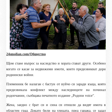
24smolian.com/Общество
Щом стане въпрос за наследство и хората стават други. Особено
когато се касае за недвижими имоти, които предизвикват дори
роднински войни.
Племенник бе налаган с бастун от вуйчо си заради къща, която
предизвикала конфликт между наследниците на починал
родопчанин, съобщава печатното издание „Родопи
voice
“.
Жена, заедно с брат си и сина си отишли да видят имота в
областен град. Докато били на улицата, пред гаража, се задал