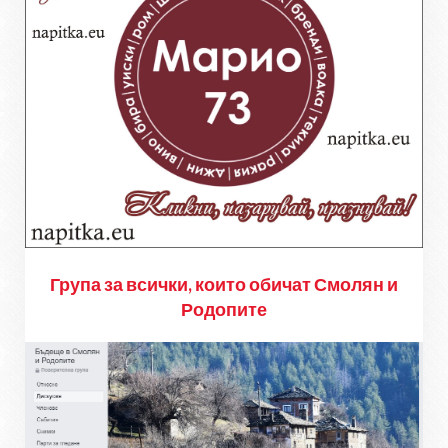
Група за всички, които обичат Смолян и
Родопите