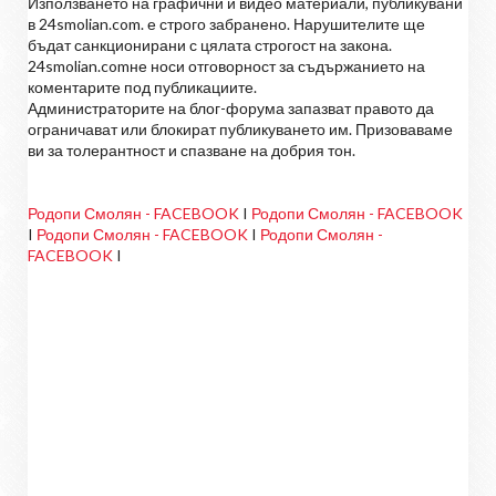
Използването на графични и видео материали, публикувани
в 24smolian.com. е строго забранено. Нарушителите ще
бъдат санкционирани с цялата строгост на закона.
24smolian.comне носи отговорност за съдържанието на
коментарите под публикациите.
Администраторите на блог-форума запазват правото да
ограничават или блокират публикуването им. Призоваваме
ви за толерантност и спазване на добрия тон.
Родопи Смолян - FACEBOOK
I
Родопи Смолян - FACEBOOK
I
Родопи Смолян - FACEBOOK
I
Родопи Смолян -
FACEBOOK
I