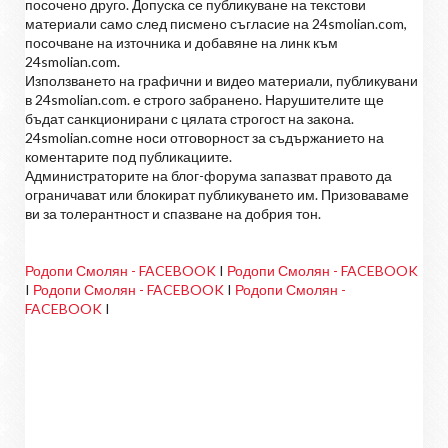
посочено друго. Допуска се публикуване на текстови
материали само след писмено съгласие на 24smolian.com,
посочване на източника и добавяне на линк към
24smolian.com.
Използването на графични и видео материали, публикувани
в 24smolian.com. е строго забранено. Нарушителите ще
бъдат санкционирани с цялата строгост на закона.
24smolian.comне носи отговорност за съдържанието на
коментарите под публикациите.
Администраторите на блог-форума запазват правото да
ограничават или блокират публикуването им. Призоваваме
ви за толерантност и спазване на добрия тон.
Родопи Смолян - FACEBOOK
I
Родопи Смолян - FACEBOOK
I
Родопи Смолян - FACEBOOK
I
Родопи Смолян -
FACEBOOK
I