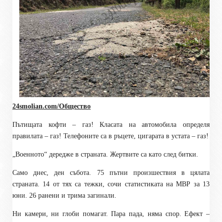
24smolian.com/Общество
Пътищата кофти – газ! Класата на автомобила определя
правилата – газ! Телефоните са в ръцете, цигарата в устата – газ!
„Военното“ дередже в страната. Жертвите са като след битки.
Само днес, ден събота. 75 пътни произшествия в цялата
страната. 14 от тях са тежки, сочи статистиката на МВР за 13
юни. 26 ранени и трима загинали.
Ни камери, ни глоби помагат. Пара пада, няма спор. Ефект –