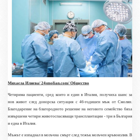
Михаела Илиева/
24smolian.com
/ Общество
Четирима пациенти, сред които и един в Италия, получиха шанс за
нов живот след донорска ситуация с 46-годишен мъж от Смолян.
Благодарение на благородното решение на неговото семейство бяха
извършени четири животоспасяващи трансплантации - три в България
и една в Италия.
Мъжът е изпаднал в мозъчна смърт след тежък мозъчен кръвоизлив. В