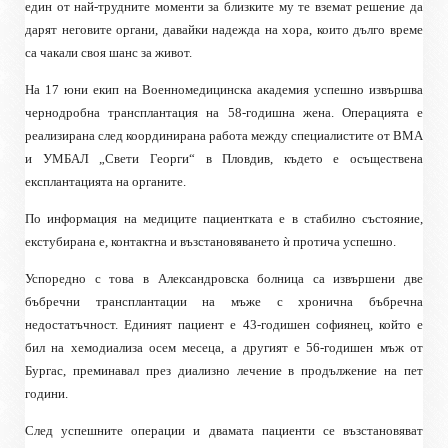
един от най-трудните моменти за близките му те вземат решение да
дарят неговите органи, давайки надежда на хора, които дълго време
са чакали своя шанс за живот.
На 17 юни екип на Военномедицинска академия успешно извършва
чернодробна трансплантация на 58-годишна жена. Операцията е
реализирана след координирана работа между специалистите от ВМА
и УМБАЛ „Свети Георги“ в Пловдив, където е осъществена
експлантацията на органите.
По информация на медиците пациентката е в стабилно състояние,
екстубирана е, контактна и възстановяването ѝ протича успешно.
Успоредно с това в Александровска болница са извършени две
бъбречни трансплантации на мъже с хронична бъбречна
недостатъчност. Единият пациент е 43-годишен софиянец, който е
бил на хемодиализа осем месеца, а другият е 56-годишен мъж от
Бургас, преминавал през диализно лечение в продължение на пет
години.
След успешните операции и двамата пациенти се възстановяват