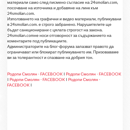
материали само след писмено съгласие на 24smolian.com,
посочване на източника и добавяне на линк към
24smolian.com.
Използването на графични и видео материали, публикувани
в 24smolian.com. е строго забранено. Нарушителите ще
бъдат санкционирани с цялата строгост на закона.
24smolian.comне носи отговорност за съдържанието на
коментарите под публикациите.
Администраторите на блог-форума запазват правото да
ограничават или блокират публикуването им. Призоваваме
ви за толерантност и спазване на добрия тон.
Родопи Смолян - FACEBOOK
I
Родопи Смолян - FACEBOOK
I
Родопи Смолян - FACEBOOK
I
Родопи Смолян -
FACEBOOK
I