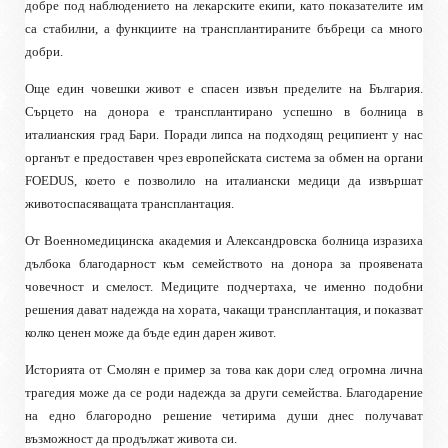
добре под наблюдението на лекарските екипи, като показателите им
са стабилни, а функциите на трансплантираните бъбреци са много
добри.
Още един човешки живот е спасен извън пределите на България.
Сърцето на донора е трансплантирано успешно в болница в
италианския град Бари. Поради липса на подходящ реципиент у нас
органът е предоставен чрез европейската система за обмен на органи
FOEDUS, което е позволило на италиански медици да извършат
животоспасяващата трансплантация.
От Военномедицинска академия и Александровска болница изразиха
дълбока благодарност към семейството на донора за проявената
човечност и смелост. Медиците подчертаха, че именно подобни
решения дават надежда на хората, чакащи трансплантация, и показват
колко ценен може да бъде един дарен живот.
Историята от Смолян е пример за това как дори след огромна лична
трагедия може да се роди надежда за други семейства. Благодарение
на едно благородно решение четирима души днес получават
възможност да продължат живота си.