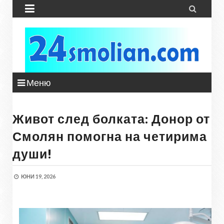


Меню
Живот след болката: Донор от
Смолян помогна на четирима
души!
ЮНИ 19, 2026