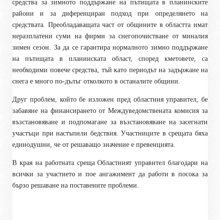
средства за зимното поддържане на пътищата в планинските
райони и за диференциран подход при определянето на
средствата. Преобладаващата част от общините в областта имат
неразплатени суми на фирми за снегопочистване от миналия
зимен сезон. За да се гарантира нормалното зимно поддържане
на пътищата в планинската област, според кметовете, са
необходими повече средства, тъй като периодът на задържане на
снега е много по-дълъг отколкото в останалите общини.
Друг проблем, който бе изложен пред
о
бластния управител
,
бе
забавяне на финансирането от Междуведомствената комисия за
възстановяване и подпомагане за възстановяване на засегнати
участъци при настъпили бедствия. Участниците в срещата бяха
единодушни, че от решаващо значение е превенцията.
В края на работната среща Областният управител благодари на
всички за участието и пое ангажимент да работи в посока за
бързо решаване на поставените проблеми.