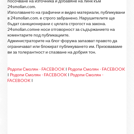
посочване на източника и добавяне на линк към
24smolian.com.
Използването на графични и видео материали, публикувани
в 24smolian.com. е строго забранено. Нарушителите ще
бъдат санкционирани с цялата строгост на закона.
24smolian.comне носи отговорност за съдържанието на
коментарите под публикациите.
Администраторите на блог-форума запазват правото да
ограничават или блокират публикуването им. Призоваваме
ви за толерантност и спазване на добрия тон.
Родопи Смолян - FACEBOOK
I
Родопи Смолян - FACEBOOK
I
Родопи Смолян - FACEBOOK
I
Родопи Смолян -
FACEBOOK
I