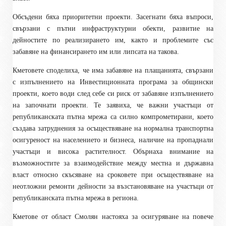
Обсъдени бяха приоритетни проекти. Засегнати бяха въпроси,
свързани с пътни инфраструктурни обекти, развитие на
дейностите по реализирането им, както и проблемите със
забавяне на финансирането им или липсата на такова.
Кметовете споделиха, че има забавяне на плащанията, свързани
с изпълнението на Инвестиционната програма за общински
проекти, което води след себе си риск от забавяне изпълнението
на започнати проекти. Те заявиха, че важни участъци от
републиканската пътна мрежа са силно компрометирани, което
създава затруднения за осъществяване на нормална транспортна
осигуреност на населението и бизнеса, наличие на пропаднали
участъци и висока растителност. Обърнаха внимание на
възможностите за взаимодействие между местна и държавна
власт относно скъсяване на сроковете при осъществяване на
неотложни ремонти дейности за възстановяване на участъци от
републиканската пътна мрежа в региона.
Кметове от област Смолян настояха за осигуряване на повече