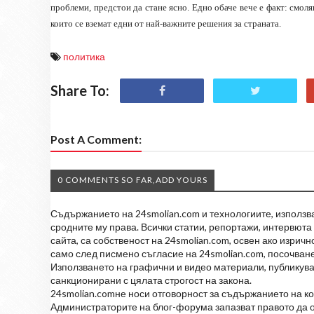
проблеми, предстои да стане ясно. Едно обаче вече е факт: смоля
които се вземат едни от най-важните решения за страната.
политика
Share To:
Post A Comment:
0 COMMENTS SO FAR,ADD YOURS
Съдържанието на 24smolian.com и технологиите, използван
сродните му права. Всички статии, репортажи, интервюта 
сайта, са собственост на 24smolian.com, освен ако изрич
само след писмено съгласие на 24smolian.com, посочване
Използването на графични и видео материали, публикува
санкционирани с цялата строгост на закона.
24smolian.comне носи отговорност за съдържанието на к
Администраторите на блог-форума запазват правото да о