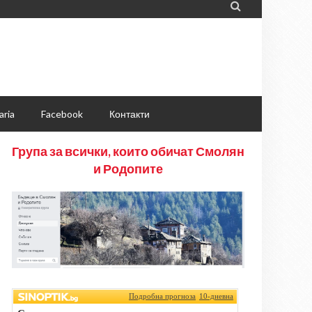

aria
Facebook
Контакти
Група за всички, които обичат Смолян
и Родопите