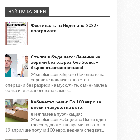
НАЙ-ПОПУЛЯРНИ
Фестивалът в Неделино`2022 -
програмата
Стъпка в бъдещето: Лечение на
хернии без разрез, без болка –
бързо възстановяване!
24smolian.com/Здраве Лечението на
херниите навлиза в нов етап –
операции без разрези на мускулите, с минимална
болка и възстановяване само з...
Кабинетът реши: По 100 евро за
всеки гласувал на вота!
(Не)платена публикация!
24smolian.com/Общество Всеки един
гласоподавател по време на вота на
19 април ще получи 100 евро, веднага след кат...