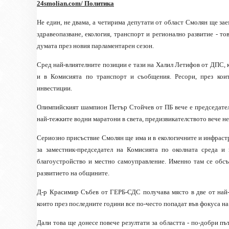
24
smolian.com
/ Политика
Не един, не двама, а четирима депутати от област Смолян ще за
здравеопазване, екология, транспорт и регионално развитие - т
думата през новия парламентарен сезон.
Сред най-влиятелните позиции е тази на Халил Летифов от ДПС, к
и в Комисията по транспорт и съобщения. Ресори, през кои
инвестиции.
Олимпийският шампион Петър Стойчев от ПБ вече е председател 
най-тежките водни маратони в света, предизвикателството вече не 
Сериозно присъствие Смолян ще има и в екологичните и инфраст
за заместник-председател на Комисията по околната среда и
благоустройство и местно самоуправление. Именно там се обсъ
развитието на общините.
Д-р Красимир Събев от ГЕРБ-СДС получава място в две от най-ч
които през последните години все по-често попадат във фокуса н
Дали това ще донесе повече резултати за областта - по-добри п