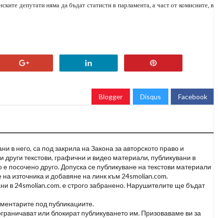
нските депутати няма да бъдат статисти в парламента, а част от комисиите, в
Blogger
Disqus
Facebook
и в него, са под закрила на Закона за авторското право и
и други текстови, графични и видео материали, публикувани в
но е посочено друго. Допуска се публикуване на текстови материали
 на източника и добавяне на линк към 24smolian.com.
ни в 24smolian.com. е строго забранено. Нарушителите ще бъдат
оментарите под публикациите.
граничават или блокират публикуването им. Призоваваме ви за