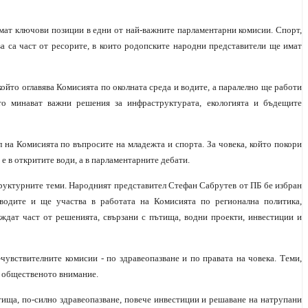
емат ключови позиции в едни от най-важните парламентарни комисии. Спорт,
ова са част от ресорите, в които родопските народни представители ще имат
ойто оглавява Комисията по околната среда и водите, а паралелно ще работи
то минават важни решения за инфраструктурата, екологията и бъдещите
на Комисията по въпросите на младежта и спорта. За човека, който покори
е в откритите води, а в парламентарните дебати.
руктурните теми. Народният представител Стефан Сабрутев от ПБ бе избран
 водите и ще участва в работата на Комисията по регионална политика,
ждат част от решенията, свързани с пътища, водни проекти, инвестиции и
увствителните комисии - по здравеопазване и по правата на човека. Теми,
а общественото внимание.
ътища, по-силно здравеопазване, повече инвестиции и решаване на натрупани