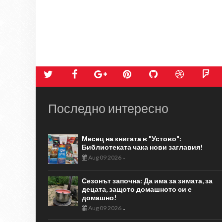
Последно интересно
Месец на книгата в "Устово":
Библиотеката чака нови заглавия!
Aug 09 2026
-
Сезонът започна: Да има за зимата, за
децата, защото домашното си е
домашно!
Aug 09 2026
-