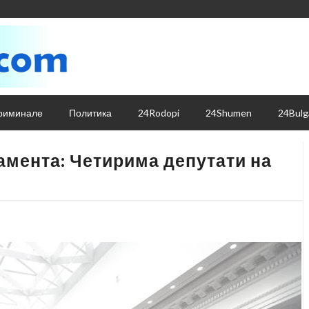
риминале
Политика
24Rodopi
24Shumen
24Bulg
амента: Четирима депутати на