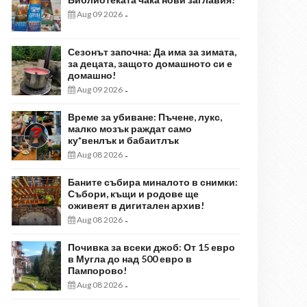
Aug 09 2026
-
Сезонът започна: Да има за зимата,
за децата, защото домашното си е
домашно!
Aug 09 2026
-
Време за убиване: Пъчене, лукс,
малко мозък раждат само
ку*венлък и бабаитлък
Aug 08 2026
-
Баните събира миналото в снимки:
Събори, къщи и родове ще
оживеят в дигитален архив!
Aug 08 2026
-
Почивка за всеки джоб: От 15 евро
в Мугла до над 500 евро в
Пампорово!
Aug 08 2026
-