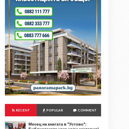
RECENT
POPULAR
COMMENT
Месец на книгата в "Устово":
Библиотеката чака нови заглавия!