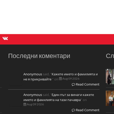
Последни коментари
Сл
Anonymous
said, "
Кажете името и фамилията и
Aug 09 2026
не я прикривайте
" on
Read Comment
Anonymous
said, "
Един път за винаги кажете
името и фамилията на тази пачавра
" on
Aug 09 2026
Read Comment