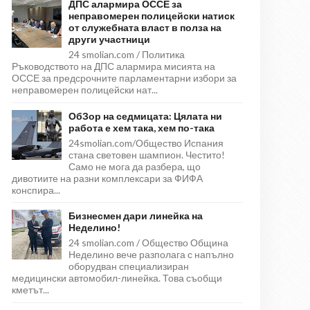
ДПС алармира ОССЕ за
неправомерен полицейски натиск
от служебната власт в полза на
други участници
24 smolian.com / Политика
Ръководството на ДПС алармира мисията на
ОССЕ за предсрочните парламентарни избори за
неправомерен полицейски нат...
ОбЗор на седмицата: Цялата ни
работа е хем така, хем по-така
24smolian.com/Общество Испания
стана световен шампион. Честито!
Само не мога да разбера, що
дивотиите на разни комплексари за ФИФА
конспира...
Бизнесмен дари линейка на
Неделино!
24 smolian.com / Общество Община
Неделино вече разполага с напълно
оборудван специализиран
медицински автомобил-линейка. Това съобщи
кметът...