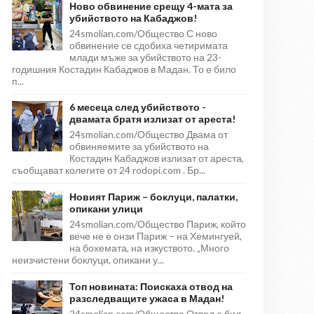
Ново обвинение срещу 4-мата за
убийството на Кабаджов!
24smolian.com/Общество С ново
обвинение се сдобиха четиримата
млади мъже за убийството на 23-
годишния Костадин Кабаджов в Мадан. То е било
п...
6 месеца след убийството -
двамата братя излизат от ареста!
24smolian.com/Общество Двама от
обвиняемите за убийството на
Костадин Кабаджов излизат от ареста,
съобщават колегите от 24 rodopi.com . Бр...
Новият Париж – боклуци, палатки,
опикани улици
24smolian.com/Общество Париж, който
вече не е онзи Париж – на Хемингуей,
на бохемата, на изкуството. „Много
неизчистени боклуци, опикани у...
Топ новината: Поискаха отвод на
разследващите ужаса в Мадан!
24smolian.com/Общество Отвод е бил