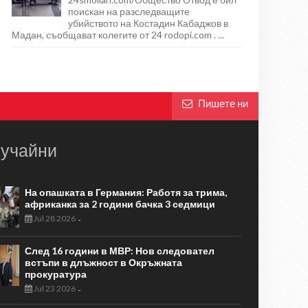
поискан на разследващите
убийството на Костадин Кабаджов в
Мадан, съобщават колегите от 24 rodopi.com . ...
Пишете ни
учайни
На опашката в Германия: Работя за трима,
африканка за 2 години бачка 3 седмици
Jul 28 2026
-
След 16 години в МВР: Нов следовател
встъпи в длъжност в Окръжната
прокуратура
Jul 23 2026
-