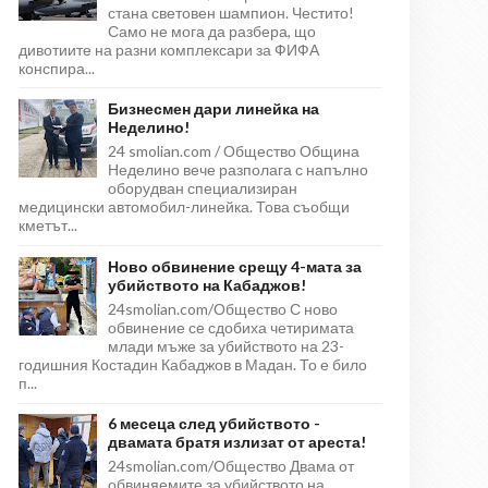
стана световен шампион. Честито!
Само не мога да разбера, що
дивотиите на разни комплексари за ФИФА
конспира...
Бизнесмен дари линейка на
Неделино!
24 smolian.com / Общество Община
Неделино вече разполага с напълно
оборудван специализиран
медицински автомобил-линейка. Това съобщи
кметът...
Ново обвинение срещу 4-мата за
убийството на Кабаджов!
24smolian.com/Общество С ново
обвинение се сдобиха четиримата
млади мъже за убийството на 23-
годишния Костадин Кабаджов в Мадан. То е било
п...
6 месеца след убийството -
двамата братя излизат от ареста!
24smolian.com/Общество Двама от
обвиняемите за убийството на