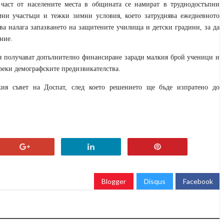
 част от населените места в общината се намират в труднодостъпни
мни участъци и тежки зимни условия, което затруднява ежедневното
а налага запазването на защитените училища и детски градини, за да
ние.
я получават допълнително финансиране заради малкия брой ученици и
реки демографските предизвикателства.
ия съвет на Доспат, след което решението ще бъде изпратено до
Blogger
Disqus
Facebook