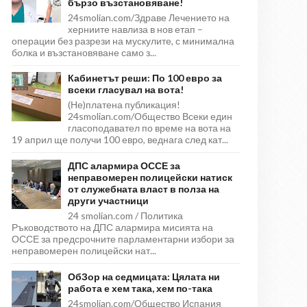
бързо възстановяване!
24smolian.com/Здраве Лечението на
херниите навлиза в нов етап –
операции без разрези на мускулите, с минимална
болка и възстановяване само з...
Кабинетът реши: По 100 евро за
всеки гласувал на вота!
(Не)платена публикация!
24smolian.com/Общество Всеки един
гласоподавател по време на вота на
19 април ще получи 100 евро, веднага след кат...
ДПС алармира ОССЕ за
неправомерен полицейски натиск
от служебната власт в полза на
други участници
24 smolian.com / Политика
Ръководството на ДПС алармира мисията на
ОССЕ за предсрочните парламентарни избори за
неправомерен полицейски нат...
ОбЗор на седмицата: Цялата ни
работа е хем така, хем по-така
24smolian.com/Общество Испания