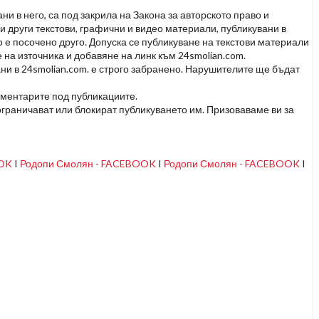
и в него, са под закрила на Закона за авторското право и
и други текстови, графични и видео материали, публикувани в
но е посочено друго. Допуска се публикуване на текстови материали
 на източника и добавяне на линк към 24smolian.com.
ни в 24smolian.com. е строго забранено. Нарушителите ще бъдат
оментарите под публикациите.
граничават или блокират публикуването им. Призоваваме ви за
OOK
I
Родопи Смолян - FACEBOOK
I
Родопи Смолян - FACEBOOK
I