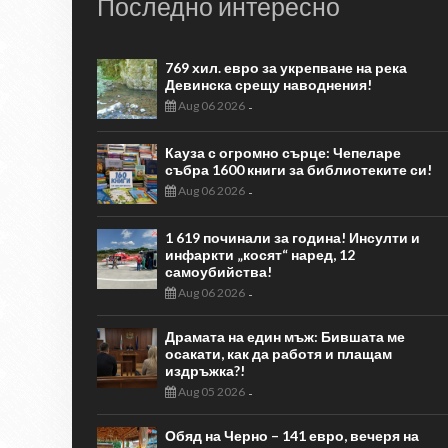
Последно интересно
769 хил. евро за укрепване на река
Девинска срещу наводнения!
Aug 06 2026
-
Кауза с огромно сърце: Чепеларе
събра 1600 книги за библиотеките си!
Aug 06 2026
-
1 619 починали за година! Инсулти и
инфаркти „косят“ наред, 12
самоубийства!
Aug 06 2026
-
Драмата на един мъж: Бившата ме
осакати, как да работя и плащам
издръжка?!
Aug 05 2026
-
Обяд на Черно – 141 евро, вечеря на