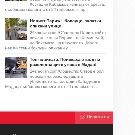
Костадин Кабаджов излизат от ареста,
съобщават колегите от 24 rodopi.com . Бр...
Новият Париж – боклуци, палатки,
опикани улици
24smolian.com/Общество Париж, който
вече не е онзи Париж – на Хемингуей,
на бохемата, на изкуството. „Много
неизчистени боклуци, опикани у...
Топ новината: Поискаха отвод на
разследващите ужаса в Мадан!
24smolian.com/Общество Отвод е бил
поискан на разследващите
убийството на Костадин Кабаджов в
Мадан, съобщават колегите от 24 rodopi.com . ...
Пишете ни