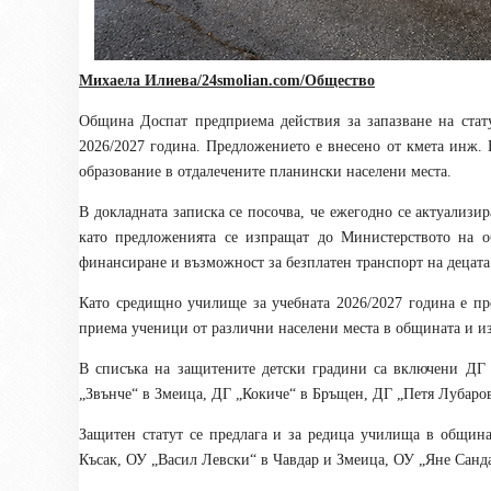
Михаела Илиева/24smolian.com/Общество
Община Доспат предприема действия за запазване на ста
2026/2027 година. Предложението е внесено от кмета инж. 
образование в отдалечените планински населени места.
В докладната записка се посочва, че ежегодно се актуализ
като предложенията се изпращат до Министерството на о
финансиране и възможност за безплатен транспорт на децата
Като средищно училище за учебната 2026/2027 година е п
приема ученици от различни населени места в общината и из
В списъка на защитените детски градини са включени ДГ
„Звънче“ в Змеица, ДГ „Кокиче“ в Бръщен, ДГ „Петя Лубаров
Защитен статут се предлага и за редица училища в общин
Късак, ОУ „Васил Левски“ в Чавдар и Змеица, ОУ „Яне Санд