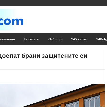
риминале
Политика
24Rodopi
24Shumen
24Bulg
Доспат брани защитените си