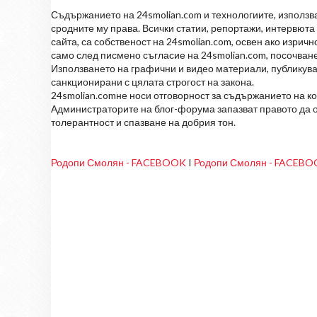
Съдържанието на 24smolian.com и технологиите, използван
сродните му права. Всички статии, репортажи, интервюта 
сайта, са собственост на 24smolian.com, освен ако изрич
само след писмено съгласие на 24smolian.com, посочване
Използването на графични и видео материали, публикува
санкционирани с цялата строгост на закона.
24smolian.comне носи отговорност за съдържанието на к
Администраторите на блог-форума запазват правото да о
толерантност и спазване на добрия тон.
Родопи Смолян - FACEBOOK
I
Родопи Смолян - FACEB