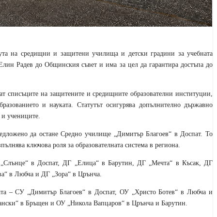
тута на средищни и защитени училища и детски градини за учебната
Елин Радев до Общинския съвет и има за цел да гарантира достъпа до
ират списъците на защитените и средищните образователни институции,
бразованието и науката. Статутът осигурява допълнително държавно
 и учениците.
редложено да остане Средно училище „Димитър Благоев“ в Доспат. То
пълнява ключова роля за образователната система в региона.
 „Слънце“ в Доспат, ДГ „Елица“ в Барутин, ДГ „Мечта“ в Късак, ДГ
а“ в Любча и ДГ „Зора“ в Црънча.
ата – СУ „Димитър Благоев“ в Доспат, ОУ „Христо Ботев“ в Любча и
ански“ в Бръщен и ОУ „Никола Вапцаров“ в Црънча и Барутин.