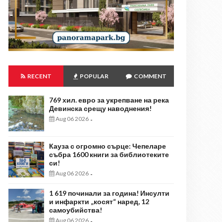
RECENT
POPULAR
COMMENT
769 хил. евро за укрепване на река
Девинска срещу наводнения!
Aug 06 2026
-
Кауза с огромно сърце: Чепеларе
събра 1600 книги за библиотеките
си!
Aug 06 2026
-
1 619 починали за година! Инсулти
и инфаркти „косят“ наред, 12
самоубийства!
Aug 06 2026
-