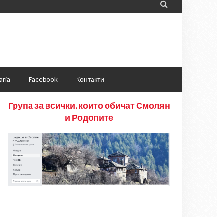

aria
Facebook
Контакти
Група за всички, които обичат Смолян
и Родопите