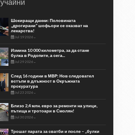
учайни
Шокиращи данни: Половината
„дрогирани“ шофьори се оказват на
лекарства!
Jul 19 2026
-
Измина 10 000 километра, за да стане
булка в Родопите, а сега...
Jul 29 2026
-
След 16 години в МВР: Нов следовател
встъпи в длъжност в Окръжната
прокуратура
Jul 23 2026
-
Близо 2,4 млн. евро за ремонти на улици,
пътища и тротоари в Смолян!
Jul 30 2026
-
Трошат парата за сватби и после – „булки