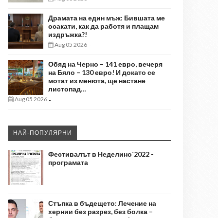
Драмата на един мъж: Бившата ме
осакати, как да работя и плащам
издръжка?!
Aug 05 2026
-
Обяд на Черно – 141 евро, вечеря
на Бяло – 130 евро! И докато се
мотат из менюта, ще настане
листопад…
Aug 05 2026
-
НАЙ-ПОПУЛЯРНИ
Фестивалът в Неделино`2022 -
програмата
Стъпка в бъдещето: Лечение на
хернии без разрез, без болка –