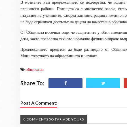
В мотивите към предложението се подчертава, че голяма
планински райони. Пътищата са с множество завои, стръ
пътуване на учениците. Според администрацията именно тов
не бъде ограничен достъпът на децата до качествено образова
От Общината посочват още, че защитените учебни заведени
деца, което позволява тяхното нормално функциониране въп
Предложението предстои да бъде разгледано от Общинск
Министерството на образованието и науката.
общество
Share To:
Post A Comment:
0 COMMENTS SO FAR,ADD YOURS