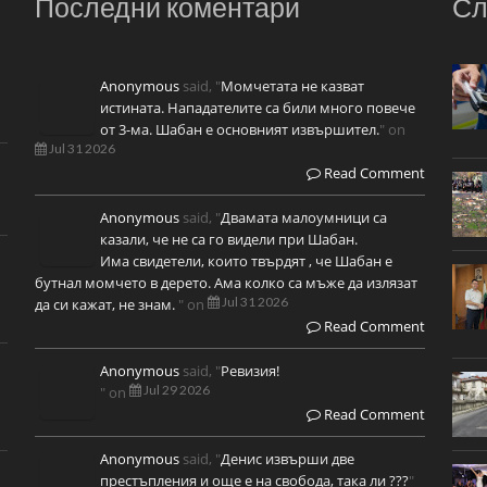
Последни коментари
Сл
Anonymous
said, "
Момчетата не казват
истината. Нападателите са били много повече
от 3-ма. Шабан е основният извършител.
" on
Jul 31 2026
Read Comment
Anonymous
said, "
Двамата малоумници са
казали, че не са го видели при Шабан.
Има свидетели, които твърдят , че Шабан е
бутнал момчето в дерето. Ама колко са мъже да излязат
Jul 31 2026
да си кажат, не знам.
" on
Read Comment
Anonymous
said, "
Ревизия!
Jul 29 2026
" on
Read Comment
Anonymous
said, "
Денис извърши две
престъпления и още е на свобода, така ли ???
"