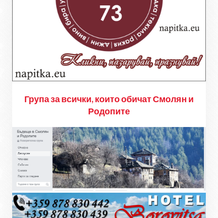
Група за всички, които обичат Смолян и
Родопите