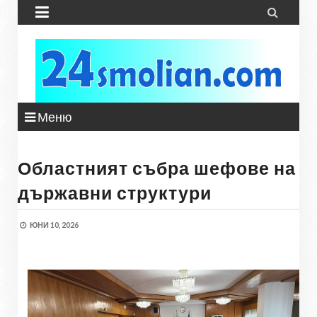


Меню
Областният събра шефове на
държавни структури
ЮНИ 10, 2026