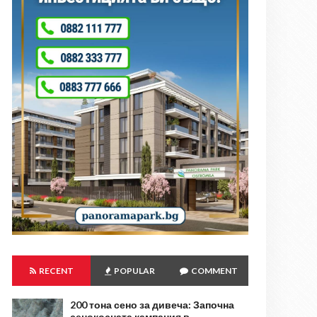
RECENT
POPULAR
COMMENT
200 тона сено за дивеча: Започна
сенокосната кампания в