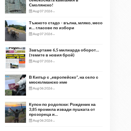
Смолянско!
Aug 07 2026
-
Тъжното стадо - вълна, мляко, месо
и… гласове по избори
Aug 07 2026
-
Завъртаме 6,5 милиарда оборот…
(темите в новия брой)
Aug 07 2026
-
В Кипър с „европейско“, на село с
мюсюлманско име
Aug 06 2026
-
Купон по родопски: Рожденик на
3,85 промила извади пушката от
прозореца и…
Aug 06 2026
-