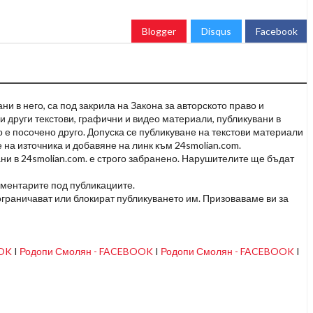
Blogger
Disqus
Facebook
и в него, са под закрила на Закона за авторското право и
и други текстови, графични и видео материали, публикувани в
но е посочено друго. Допуска се публикуване на текстови материали
 на източника и добавяне на линк към 24smolian.com.
ни в 24smolian.com. е строго забранено. Нарушителите ще бъдат
оментарите под публикациите.
граничават или блокират публикуването им. Призоваваме ви за
OOK
I
Родопи Смолян - FACEBOOK
I
Родопи Смолян - FACEBOOK
I