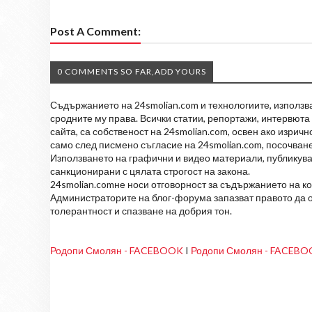
Post A Comment:
0 COMMENTS SO FAR,ADD YOURS
Съдържанието на 24smolian.com и технологиите, използван
сродните му права. Всички статии, репортажи, интервюта 
сайта, са собственост на 24smolian.com, освен ако изрич
само след писмено съгласие на 24smolian.com, посочване
Използването на графични и видео материали, публикува
санкционирани с цялата строгост на закона.
24smolian.comне носи отговорност за съдържанието на к
Администраторите на блог-форума запазват правото да о
толерантност и спазване на добрия тон.
Родопи Смолян - FACEBOOK
I
Родопи Смолян - FACEB