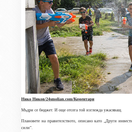
Нико Ников/
24smolian.com
/Коментари
Мъдри се бюджет. И още отсега той изглежда ужасяващ.
Плановете на правителството, описано като „Други инвес
сили“.