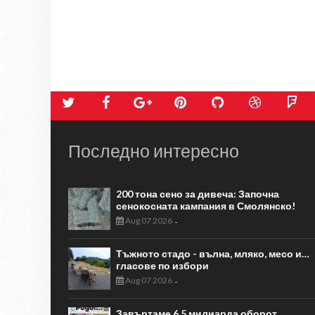
Последно интересно
200 тона сено за дивеча: Започна
сенокосната кампания в Смолянско!
Aug 07 2026
-
Тъжното стадо - вълна, мляко, месо и…
гласове по избори
Aug 07 2026
-
Завъртаме 6,5 милиарда оборот…