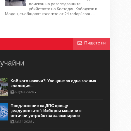
поискан на разследващите
убийството на Костадин Кабаджов в
Мадан, съобщават колегите от 24 rodopi.com . ...
Пишете ни
учайни
Кой кого накачи?! Усещане за една голяма
коалиция…
Aug 04 2026
-
Предложение на ДПС срещу
„мадуровките“: Изборни машини с
оптични устройства за сканиране
Jul 24 2026
-