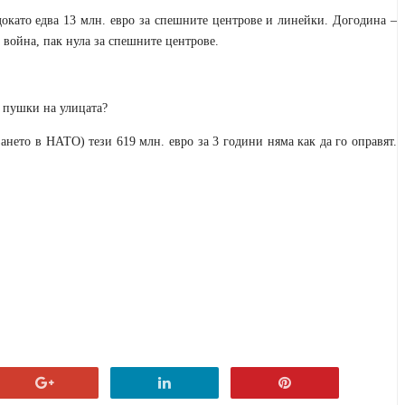
 докато едва 13 млн. евро за спешните центрове и линейки. Догодина –
а война, пак нула за спешните центрове.
и пушки на улицата?
ането в НАТО) тези 619 млн. евро за 3 години няма как да го оправят.