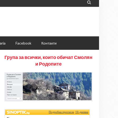

aria
Facebook
Контакти
Група за всички, които обичат Смолян
и Родопите