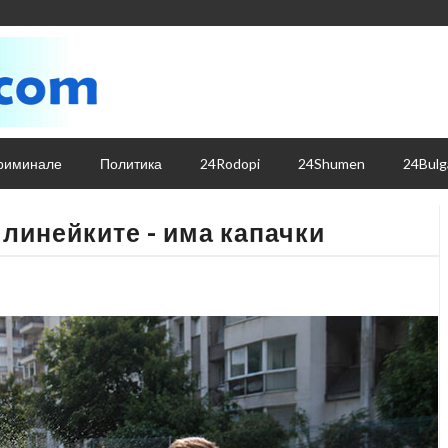
риминале
Политика
24Rodopi
24Shumen
24Bulg
 линейките - има капачки