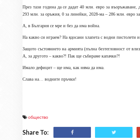
През тази година да се дадат 40 млн. евро за въоръжаване,
293 млн. за оръжия, 0 за линейки, 2028-ма – 286 млн. евро з
А, в България се мре и без да има война.
На какво си играем? На ядосани хлапета с водни пистолети 
Защото състоянието на армията (пълна безтегловност от влиз
А, за другото – какво?! Пак ще събираме капачки?!
Имало дефицит – ще има, как няма да има.
Слава на… водните пръчки!
общество
Share To: