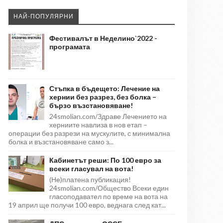
НАЙ-ПОПУЛЯРНИ
Фестивалът в Неделино`2022 -
програмата
Стъпка в бъдещето: Лечение на
хернии без разрез, без болка –
бързо възстановяване!
24smolian.com/Здраве Лечението на
херниите навлиза в нов етап –
операции без разрези на мускулите, с минимална
болка и възстановяване само з...
Кабинетът реши: По 100 евро за
всеки гласувал на вота!
(Не)платена публикация!
24smolian.com/Общество Всеки един
гласоподавател по време на вота на
19 април ще получи 100 евро, веднага след кат...