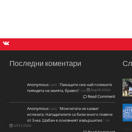
Последни коментари
Сл
Anonymous
said, "
Памаците сме най-големите
Aug 06 2026
пияндета на земята, бравос!
" on
Read Comment
Anonymous
said, "
Момчетата не казват
истината. Нападателите са били много повече
от 3-ма. Шабан е основният извършител.
" on
Jul 31 2026