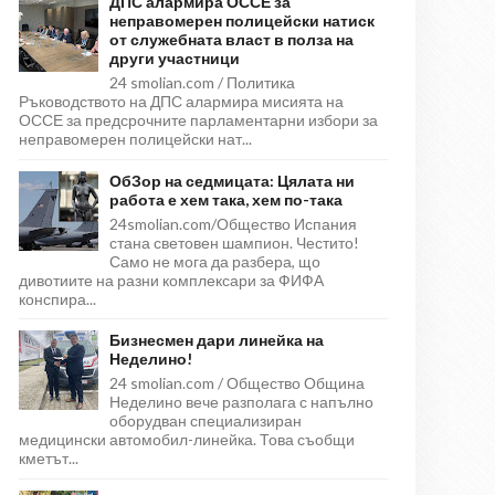
ДПС алармира ОССЕ за
неправомерен полицейски натиск
от служебната власт в полза на
други участници
24 smolian.com / Политика
Ръководството на ДПС алармира мисията на
ОССЕ за предсрочните парламентарни избори за
неправомерен полицейски нат...
ОбЗор на седмицата: Цялата ни
работа е хем така, хем по-така
24smolian.com/Общество Испания
стана световен шампион. Честито!
Само не мога да разбера, що
дивотиите на разни комплексари за ФИФА
конспира...
Бизнесмен дари линейка на
Неделино!
24 smolian.com / Общество Община
Неделино вече разполага с напълно
оборудван специализиран
медицински автомобил-линейка. Това съобщи
кметът...