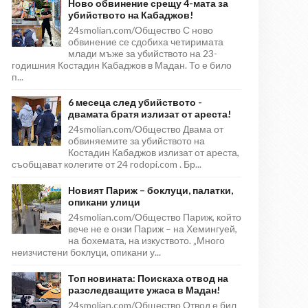
Ново обвинение срещу 4-мата за
убийството на Кабаджов!
24smolian.com/Общество С ново
обвинение се сдобиха четиримата
млади мъже за убийството на 23-
годишния Костадин Кабаджов в Мадан. То е било
п...
6 месеца след убийството -
двамата братя излизат от ареста!
24smolian.com/Общество Двама от
обвиняемите за убийството на
Костадин Кабаджов излизат от ареста,
съобщават колегите от 24 rodopi.com . Бр...
Новият Париж – боклуци, палатки,
опикани улици
24smolian.com/Общество Париж, който
вече не е онзи Париж – на Хемингуей,
на бохемата, на изкуството. „Много
неизчистени боклуци, опикани у...
Топ новината: Поискаха отвод на
разследващите ужаса в Мадан!
24smolian.com/Общество Отвод е бил