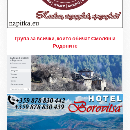
Група за всички, които обичат Смолян и
Родопите