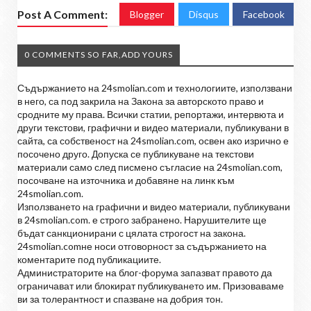
Post A Comment:
Blogger
Disqus
Facebook
0 COMMENTS SO FAR,ADD YOURS
Съдържанието на 24smolian.com и технологиите, използвани
в него, са под закрила на Закона за авторското право и
сродните му права. Всички статии, репортажи, интервюта и
други текстови, графични и видео материали, публикувани в
сайта, са собственост на 24smolian.com, освен ако изрично е
посочено друго. Допуска се публикуване на текстови
материали само след писмено съгласие на 24smolian.com,
посочване на източника и добавяне на линк към
24smolian.com.
Използването на графични и видео материали, публикувани
в 24smolian.com. е строго забранено. Нарушителите ще
бъдат санкционирани с цялата строгост на закона.
24smolian.comне носи отговорност за съдържанието на
коментарите под публикациите.
Администраторите на блог-форума запазват правото да
ограничават или блокират публикуването им. Призоваваме
ви за толерантност и спазване на добрия тон.