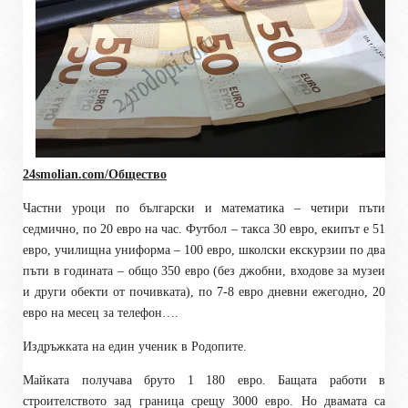
24smolian.com/Общество
Частни уроци по български и математика – четири пъти
седмично, по 20 евро на час. Футбол – такса 30 евро, екипът е 51
евро, училищна униформа – 100 евро, школски екскурзии по два
пъти в годината – общо 350 евро (без джобни, входове за музеи
и други обекти от почивката), по 7-8 евро дневни ежегодно, 20
евро на месец за телефон….
Издръжката на един ученик в Родопите.
Майката получава бруто 1 180 евро. Бащата работи в
строителството зад граница срещу 3000 евро. Но двамата са