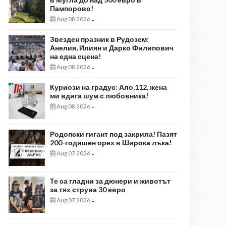
Пампорово!
Aug 08 2026
-
Звезден празник в Рудозем:
Анелия, Илиян и Дарко Филипович
на една сцена!
Aug 08 2026
-
Куриози на градус: Ало,112, жена
ми вдига шум с любовника!
Aug 08 2026
-
Родопски гигант под закрила! Пазят
200-годишен орех в Широка лъка!
Aug 07 2026
-
Те са гладни за дюнери и животът
за тях струва 30 евро
Aug 07 2026
-