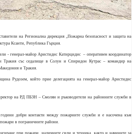
ставители на Регионална дирекция „Пожарна безопасност и защита на
ктура Ксанти, Република Гърция.
тели - генерал-майор Аристидис Катирцидис
– оперативен координатор
и Тракия със седалище в Солун и Спиридон Кутрас – командир на
Македония и Тракия.
бщина Рудозем, който прие делегацията на генерал-майор Аристидис
директор на РД ПБЗН – Смолян и ръководители на районните служби в
 години добри контакти между пожарните служби и е насочена към
 пожари в пограничните райони.
еагиране при пожари, наличните сили и техника, както и начините за