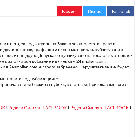
Blogger
Disqus
Facebook
и в него, са под закрила на Закона за авторското право и
и други текстови, графични и видео материали, публикувани в
но е посочено друго. Допуска се публикуване на текстови материали
 на източника и добавяне на линк към 24smolian.com.
ни в 24smolian.com. е строго забранено. Нарушителите ще бъдат
оментарите под публикациите.
граничават или блокират публикуването им. Призоваваме ви за
OOK
I
Родопи Смолян - FACEBOOK
I
Родопи Смолян - FACEBOOK
I