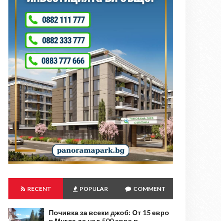
RECENT
POPULAR
COMMENT
Почивка за всеки джоб: От 15 евро
в Мугла до над 500 евро в