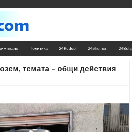
риминале
Политика
24Rodopi
24Shumen
24Bulg
озем, темата – общи действия