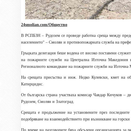
24smolian.com/Общество
В РСПБЗН – Рудозем се проведе работна среща между пред
населението“ – Смолян и противопожарната служба на префе
Гръцката делегация беше водена от високо поставени служи
на пожарните служби на Централна Източна Македония 
Регионалното командване на пожарните служби на Източна 
На срещата присъства и инж. Недко Кулевски, кмет на о
Катирцидис.
От българска страна участваха комисар Чавдар Кичуков – 
Рудозем, Смолян и Златоград.
Срещата е продължение на установените през последните
подобряване на взаимодействието при възникване на горски
По време на разговорите бяха обсъдени организацията за р