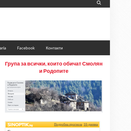

aria
Facebook
Контакти
Група за всички, които обичат Смолян
и Родопите