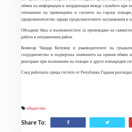
обмен на информация и координация между службите при не
отношение на превенцията и гасенето на горски пожари,
предизвикателство заради продължителните засушавания и в
Обсъдени бяха и възможностите за провеждане на съвмест
работа в пограничния район.
Комисар Чавдар Кичуков и ръководителите на гръцката
сътрудничество и подчертаха значението на прекия обмен 
реагиране при възникване на пожари и други извънредни си
След работната среща гостите от Република Гърция разгледа
общество
Share To: