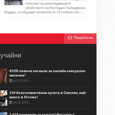
поискан на разследващите
убийството на Костадин Кабаджов в
Мадан, съобщават колегите от 24 rodopi.com . ...
Пишете ни
учайни
450% повече сигнали за онлайн сексуално
насилие!
Jul 23 2026
-
154 безстопанствени кучета в Смолян, най-
много в Устово!
Jul 26 2026
-
1 619 починали за година! Инсулти и