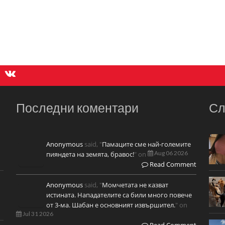
Последни коментари
Сл
Anonymous
said, "
Памаците сме най-големите
Aug 06 2026
пияндета на земята, бравос!
" on
Read Comment
Anonymous
said, "
Момчетата не казват
истината. Нападателите са били много повече
от 3-ма. Шабан е основният извършител.
" on
Jul 31 2026