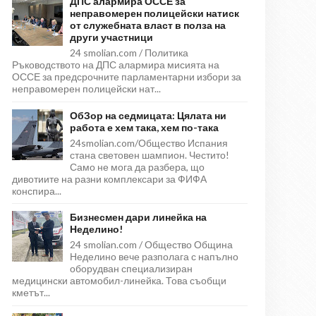
ДПС алармира ОССЕ за
неправомерен полицейски натиск
от служебната власт в полза на
други участници
24 smolian.com / Политика
Ръководството на ДПС алармира мисията на
ОССЕ за предсрочните парламентарни избори за
неправомерен полицейски нат...
ОбЗор на седмицата: Цялата ни
работа е хем така, хем по-така
24smolian.com/Общество Испания
стана световен шампион. Честито!
Само не мога да разбера, що
дивотиите на разни комплексари за ФИФА
конспира...
Бизнесмен дари линейка на
Неделино!
24 smolian.com / Общество Община
Неделино вече разполага с напълно
оборудван специализиран
медицински автомобил-линейка. Това съобщи
кметът...