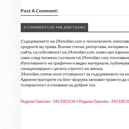
Post A Comment:
0 COMMENTS SO FAR,ADD YOURS
Съдържанието на 24smolian.com и технологиите, използван
сродните му права. Всички статии, репортажи, интервюта 
сайта, са собственост на 24smolian.com, освен ако изрич
само след писмено съгласие на 24smolian.com, посочване
Използването на графични и видео материали, публикува
санкционирани с цялата строгост на закона.
24smolian.comне носи отговорност за съдържанието на к
Администраторите на блог-форума запазват правото да о
толерантност и спазване на добрия тон.
Родопи Смолян - FACEBOOK
I
Родопи Смолян - FACEB