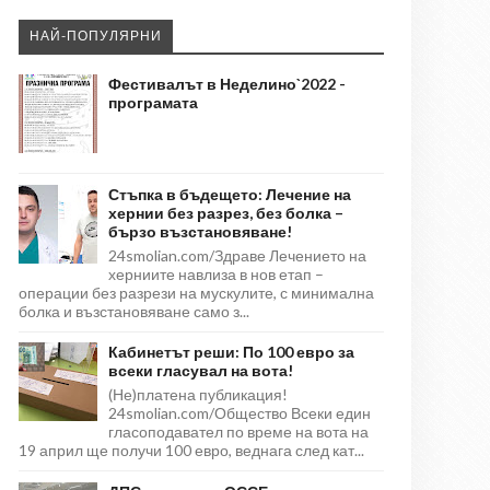
НАЙ-ПОПУЛЯРНИ
Фестивалът в Неделино`2022 -
програмата
Стъпка в бъдещето: Лечение на
хернии без разрез, без болка –
бързо възстановяване!
24smolian.com/Здраве Лечението на
херниите навлиза в нов етап –
операции без разрези на мускулите, с минимална
болка и възстановяване само з...
Кабинетът реши: По 100 евро за
всеки гласувал на вота!
(Не)платена публикация!
24smolian.com/Общество Всеки един
гласоподавател по време на вота на
19 април ще получи 100 евро, веднага след кат...