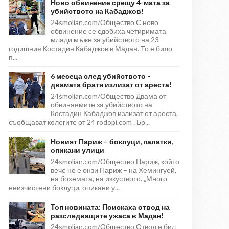
Ново обвинение срещу 4-мата за
убийството на Кабаджов!
24smolian.com/Общество С ново
обвинение се сдобиха четиримата
млади мъже за убийството на 23-
годишния Костадин Кабаджов в Мадан. То е било
п...
6 месеца след убийството -
двамата братя излизат от ареста!
24smolian.com/Общество Двама от
обвиняемите за убийството на
Костадин Кабаджов излизат от ареста,
съобщават колегите от 24 rodopi.com . Бр...
Новият Париж – боклуци, палатки,
опикани улици
24smolian.com/Общество Париж, който
вече не е онзи Париж – на Хемингуей,
на бохемата, на изкуството. „Много
неизчистени боклуци, опикани у...
Топ новината: Поискаха отвод на
разследващите ужаса в Мадан!
24smolian.com/Общество Отвод е бил