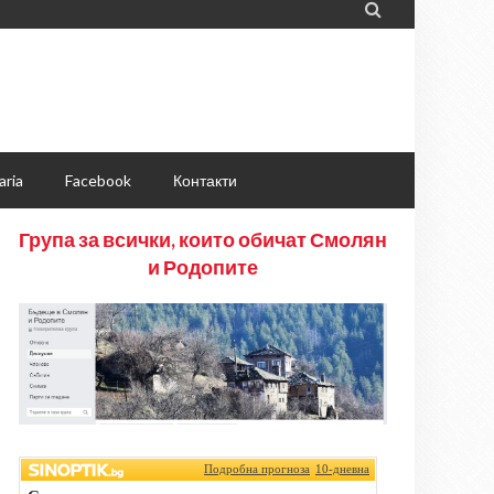

aria
Facebook
Контакти
Група за всички, които обичат Смолян
и Родопите