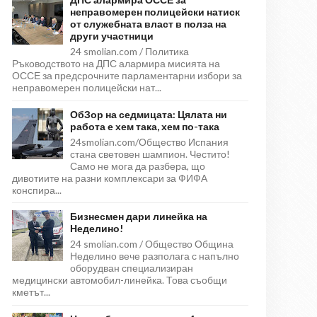
неправомерен полицейски натиск
от служебната власт в полза на
други участници
24 smolian.com / Политика
Ръководството на ДПС алармира мисията на
ОССЕ за предсрочните парламентарни избори за
неправомерен полицейски нат...
ОбЗор на седмицата: Цялата ни
работа е хем така, хем по-така
24smolian.com/Общество Испания
стана световен шампион. Честито!
Само не мога да разбера, що
дивотиите на разни комплексари за ФИФА
конспира...
Бизнесмен дари линейка на
Неделино!
24 smolian.com / Общество Община
Неделино вече разполага с напълно
оборудван специализиран
медицински автомобил-линейка. Това съобщи
кметът...