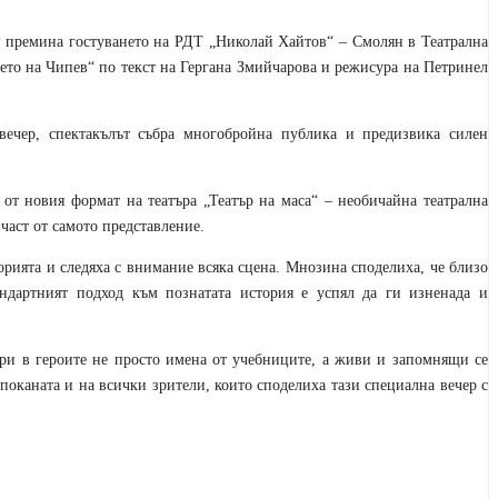
и премина гостуването на РДТ „Николай Хайтов“ – Смолян в Театрална
ето на Чипев“ по текст на Гергана Змийчарова и режисура на Петринел
 вечер, спектакълът събра многобройна публика и предизвика силен
 от новия формат на театъра „Театър на маса“ – необичайна театрална
част от самото представление.
орията и следяха с внимание всяка сцена. Мнозина споделиха, че близо
андартният подход към познатата история е успял да ги изненада и
кри в героите не просто имена от учебниците, а живи и запомнящи се
поканата и на всички зрители, които споделиха тази специална вечер с