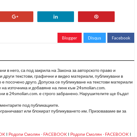
Blogger
Disqus
Facebook
и в него, са под закрила на Закона за авторското право и
и други текстови, графични и видео материали, публикувани в
но е посочено друго. Допуска се публикуване на текстови материали
 на източника и добавяне на линк към 24smolian.com.
ни в 24smolian.com. е строго забранено. Нарушителите ще бъдат
оментарите под публикациите.
граничават или блокират публикуването им. Призоваваме ви за
OOK
I
Родопи Смолян - FACEBOOK
I
Родопи Смолян - FACEBOOK
I