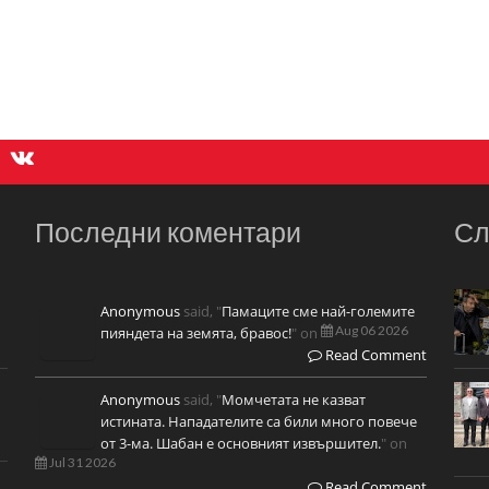
Последни коментари
Сл
Anonymous
said, "
Памаците сме най-големите
Aug 06 2026
пияндета на земята, бравос!
" on
Read Comment
Anonymous
said, "
Момчетата не казват
истината. Нападателите са били много повече
от 3-ма. Шабан е основният извършител.
" on
Jul 31 2026
Read Comment