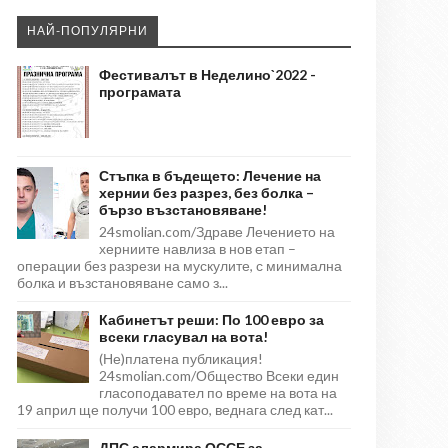
НАЙ-ПОПУЛЯРНИ
Фестивалът в Неделино`2022 -
програмата
Стъпка в бъдещето: Лечение на
хернии без разрез, без болка –
бързо възстановяване!
24smolian.com/Здраве Лечението на
херниите навлиза в нов етап –
операции без разрези на мускулите, с минимална
болка и възстановяване само з...
Кабинетът реши: По 100 евро за
всеки гласувал на вота!
(Не)платена публикация!
24smolian.com/Общество Всеки един
гласоподавател по време на вота на
19 април ще получи 100 евро, веднага след кат...
ДПС алармира ОССЕ за