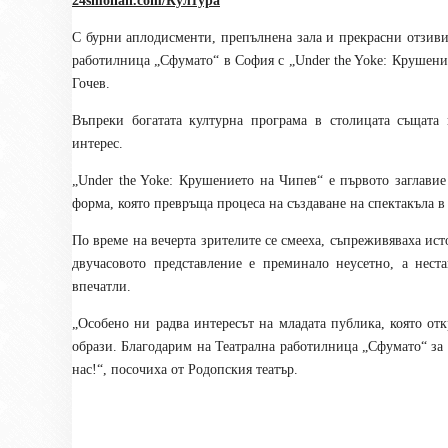
24smolian.com/Култура
С бурни аплодисменти, препълнена зала и прекрасни отзив
работилница „Сфумато“ в София с „Under the Yoke: Крушени
Гочев.
Въпреки богатата културна програма в столицата същата
интерес.
„Under the Yoke: Крушението на Чипев“ е първото заглавие
форма, която превръща процеса на създаване на спектакъла в 
По време на вечерта зрителите се смееха, съпреживяваха ист
двучасовото представление е преминало неусетно, а нест
впечатли.
„Особено ни радва интересът на младата публика, която от
образи. Благодарим на Театрална работилница „Сфумато“ за 
нас!“, посочиха от Родопския театър.