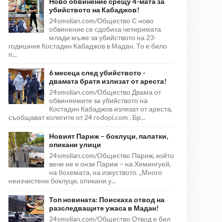
Ново обвинение срещу 4-мата за
убийството на Кабаджов!
24smolian.com/Общество С ново
обвинение се сдобиха четиримата
млади мъже за убийството на 23-
годишния Костадин Кабаджов в Мадан. То е било
п...
6 месеца след убийството -
двамата братя излизат от ареста!
24smolian.com/Общество Двама от
обвиняемите за убийството на
Костадин Кабаджов излизат от ареста,
съобщават колегите от 24 rodopi.com . Бр...
Новият Париж – боклуци, палатки,
опикани улици
24smolian.com/Общество Париж, който
вече не е онзи Париж – на Хемингуей,
на бохемата, на изкуството. „Много
неизчистени боклуци, опикани у...
Топ новината: Поискаха отвод на
разследващите ужаса в Мадан!
24smolian.com/Общество Отвод е бил