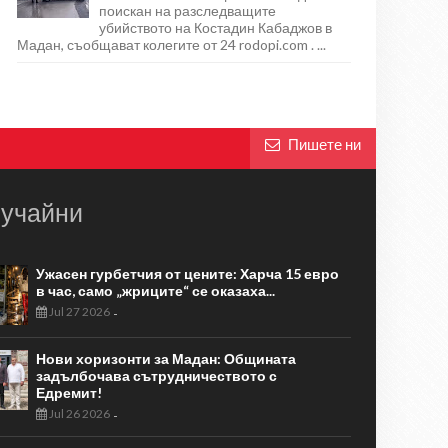
поискан на разследващите
убийството на Костадин Кабаджов в
Мадан, съобщават колегите от 24 rodopi.com . ...
Пишете ни
учайни
Ужасен гурбетчия от цените: Харча 15 евро
в час, само „жриците“ се оказаха...
Jul 27 2026
-
Нови хоризонти за Мадан: Общината
задълбочава сътрудничеството с
Едремит!
Jul 26 2026
-