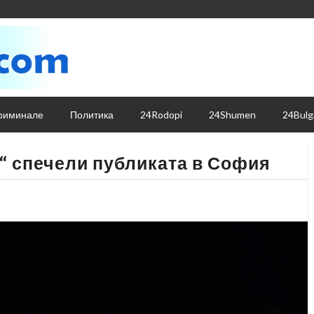
риминале
Политика
24Rodopi
24Shumen
24Bulg
“ спечели публиката в София