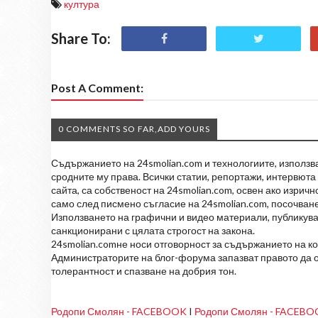
култура
Share To:
Post A Comment:
0 COMMENTS SO FAR,ADD YOURS
Съдържанието на 24smolian.com и технологиите, използван
сродните му права. Всички статии, репортажи, интервюта 
сайта, са собственост на 24smolian.com, освен ако изрич
само след писмено съгласие на 24smolian.com, посочване
Използването на графични и видео материали, публикува
санкционирани с цялата строгост на закона.
24smolian.comне носи отговорност за съдържанието на к
Администраторите на блог-форума запазват правото да о
толерантност и спазване на добрия тон.
Родопи Смолян - FACEBOOK
I
Родопи Смолян - FACEB