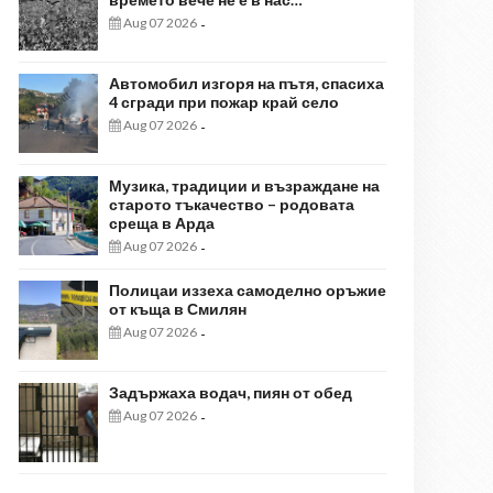
Aug 07 2026
-
Автомобил изгоря на пътя, спасиха
4 сгради при пожар край село
Aug 07 2026
-
Музика, традиции и възраждане на
старото тъкачество – родовата
среща в Арда
Aug 07 2026
-
Полицаи иззеха самоделно оръжие
от къща в Смилян
Aug 07 2026
-
Задържаха водач, пиян от обед
Aug 07 2026
-