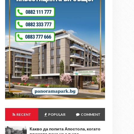
RECENT
POPULAR
COMMENT
Какво да попита Апостола, когато
времето вече не е в нас…