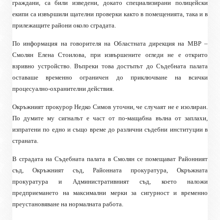
граждани, са били изведени, докато специализирани полицейски
екипи са извършили щателни проверки както в помещенията, така и в
прилежащите райони около сградата.
По информация на говорителя на Областната дирекция на МВР –
Смолян Елена Стоилова, при извършените огледи не е открито
взривно устройство. Въпреки това достъпът до Съдебната палата
оставаше временно ограничен до приключване на всички
процесуално-охранителни действия.
Окръжният прокурор Недко Симов уточни, че случаят не е изолиран.
По думите му сигналът е част от по-мащабна вълна от заплахи,
изпратени по едно и също време до различни съдебни институции в
страната.
В сградата на Съдебната палата в Смолян се помещават Районният
съд, Окръжният съд, Районната прокуратура, Окръжната
прокуратура и Административният съд, което наложи
предприемането на максимални мерки за сигурност и временно
преустановяване на нормалната работа.