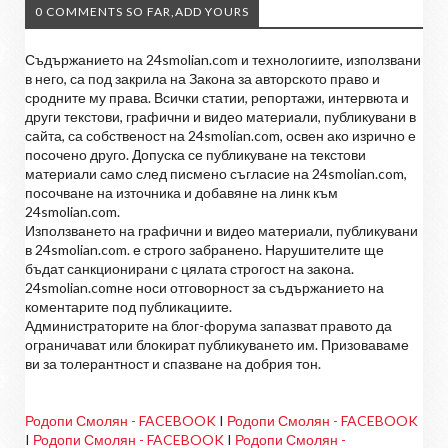
0 COMMENTS SO FAR,ADD YOURS
Съдържанието на 24smolian.com и технологиите, използвани
в него, са под закрила на Закона за авторското право и
сродните му права. Всички статии, репортажи, интервюта и
други текстови, графични и видео материали, публикувани в
сайта, са собственост на 24smolian.com, освен ако изрично е
посочено друго. Допуска се публикуване на текстови
материали само след писмено съгласие на 24smolian.com,
посочване на източника и добавяне на линк към
24smolian.com.
Използването на графични и видео материали, публикувани
в 24smolian.com. е строго забранено. Нарушителите ще
бъдат санкционирани с цялата строгост на закона.
24smolian.comне носи отговорност за съдържанието на
коментарите под публикациите.
Администраторите на блог-форума запазват правото да
ограничават или блокират публикуването им. Призоваваме
ви за толерантност и спазване на добрия тон.
Родопи Смолян - FACEBOOK
I
Родопи Смолян - FACEBOOK
I
Родопи Смолян - FACEBOOK
I
Родопи Смолян -