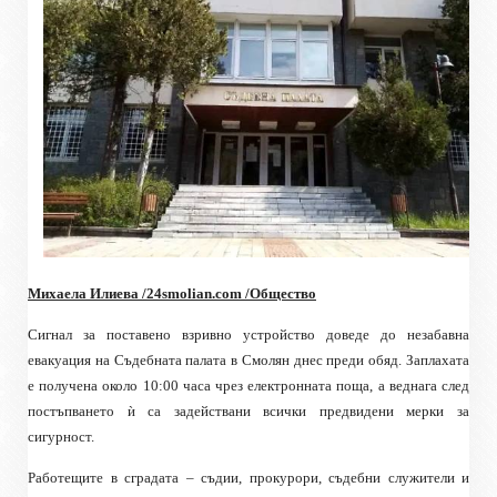
Михаела Илиева /
24smolian.com
/Общество
Сигнал за поставено взривно устройство доведе до незабавна
евакуация на Съдебната палата в Смолян днес преди обяд. Заплахата
е получена около 10:00 часа чрез електронната поща, а веднага след
постъпването ѝ са задействани всички предвидени мерки за
сигурност.
Работещите в сградата – съдии, прокурори, съдебни служители и