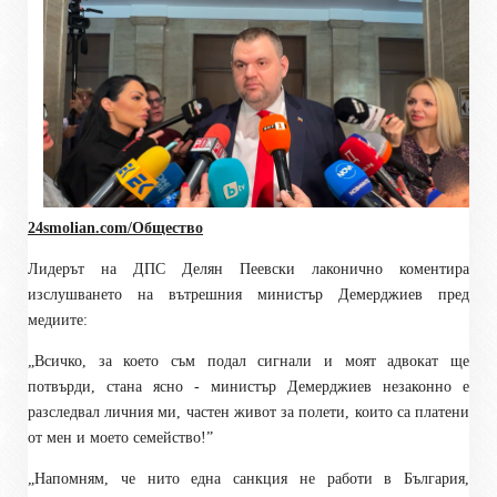
24smolian.com/Общество
Лидерът на ДПС Делян Пеевски лаконично коментира
изслушването на вътрешния министър Демерджиев пред
медиите:
„Всичко, за което съм подал сигнали и моят адвокат ще
потвърди, стана ясно - министър Демерджиев незаконно е
разследвал личния ми, частен живот за полети, които са платени
от мен и моето семейство!”
„Напомням, че нито една санкция не работи в България,