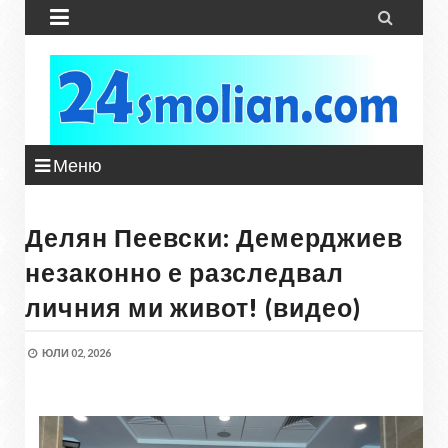


Меню
Делян Пеевски: Демерджиев
незаконно е разследвал
личния ми живот! (видео)
ЮЛИ 02, 2026