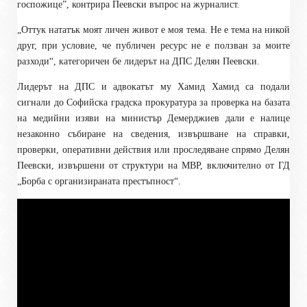
госпожице”, контрира Пеевски въпрос на журналист.
„Оттук нататък моят личен живот е моя тема. Не е тема на никой
друг, при условие, че публичен ресурс не е ползван за моите
разходи“, категоричен бе лидерът на ДПС Делян Пеевски.
Лидерът на ДПС и адвокатът му Хамид Хамид са подали
сигнали до Софийска градска прокуратура за проверка на базата
на медийни изяви на министър Демерджиев дали е налице
незаконно събиране на сведения, извършване на справки,
проверки, оперативни действия или проследяване спрямо Делян
Пеевски, извършени от структури на МВР, включително от ГД
„Борба с организираната престъпност“.