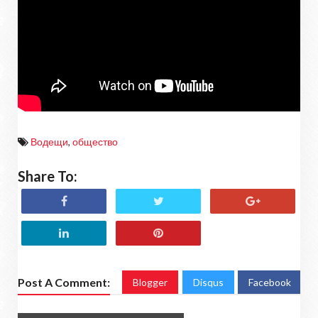
Водещи
,
общество
Share To:
Post A Comment:
Blogger
Disqus
Facebook