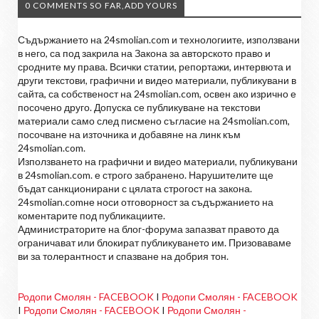
0 COMMENTS SO FAR,ADD YOURS
Съдържанието на 24smolian.com и технологиите, използвани
в него, са под закрила на Закона за авторското право и
сродните му права. Всички статии, репортажи, интервюта и
други текстови, графични и видео материали, публикувани в
сайта, са собственост на 24smolian.com, освен ако изрично е
посочено друго. Допуска се публикуване на текстови
материали само след писмено съгласие на 24smolian.com,
посочване на източника и добавяне на линк към
24smolian.com.
Използването на графични и видео материали, публикувани
в 24smolian.com. е строго забранено. Нарушителите ще
бъдат санкционирани с цялата строгост на закона.
24smolian.comне носи отговорност за съдържанието на
коментарите под публикациите.
Администраторите на блог-форума запазват правото да
ограничават или блокират публикуването им. Призоваваме
ви за толерантност и спазване на добрия тон.
Родопи Смолян - FACEBOOK
I
Родопи Смолян - FACEBOOK
I
Родопи Смолян - FACEBOOK
I
Родопи Смолян -