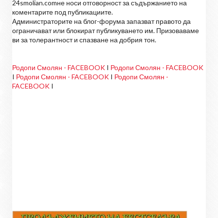
24smolian.comне носи отговорност за съдържанието на
коментарите под публикациите.
Администраторите на блог-форума запазват правото да
ограничават или блокират публикуването им. Призоваваме
ви за толерантност и спазване на добрия тон.
Родопи Смолян - FACEBOOK
I
Родопи Смолян - FACEBOOK
I
Родопи Смолян - FACEBOOK
I
Родопи Смолян -
FACEBOOK
I