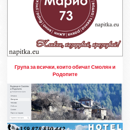
Група за всички, които обичат Смолян и
Родопите