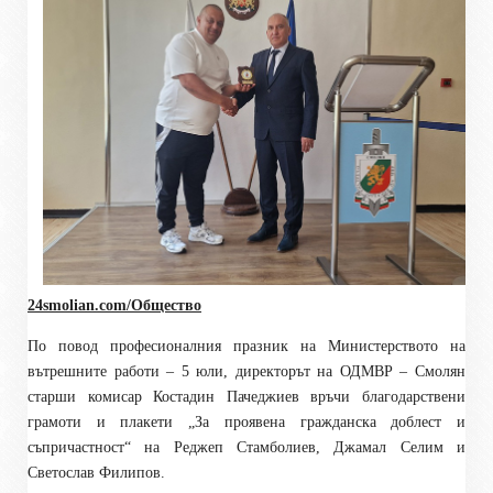
24smolian.com/Общество
По повод професионалния празник на Министерството на
вътрешните работи – 5 юли, директорът на ОДМВР – Смолян
старши комисар Костадин Пачеджиев връчи благодарствени
грамоти и плакети „За проявена гражданска доблест и
съпричастност“ на Реджеп Стамболиев, Джамал Селим и
Светослав Филипов.