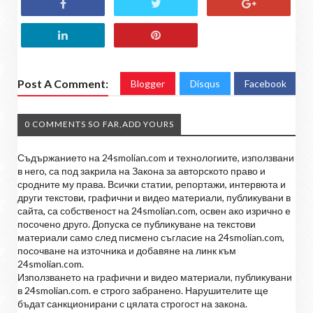
Post A Comment:
Blogger
Disqus
Facebook
0 COMMENTS SO FAR,ADD YOURS
Съдържанието на 24smolian.com и технологиите, използвани
в него, са под закрила на Закона за авторското право и
сродните му права. Всички статии, репортажи, интервюта и
други текстови, графични и видео материали, публикувани в
сайта, са собственост на 24smolian.com, освен ако изрично е
посочено друго. Допуска се публикуване на текстови
материали само след писмено съгласие на 24smolian.com,
посочване на източника и добавяне на линк към
24smolian.com.
Използването на графични и видео материали, публикувани
в 24smolian.com. е строго забранено. Нарушителите ще
бъдат санкционирани с цялата строгост на закона.