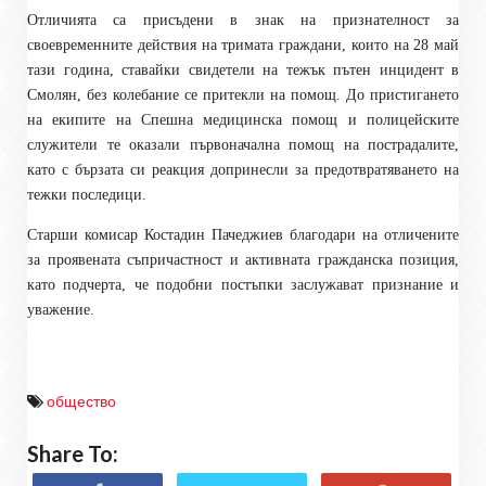
Отличията са присъдени в знак на признателност за
своевременните действия на тримата граждани, които на 28 май
тази година, ставайки свидетели на тежък пътен инцидент в
Смолян, без колебание се притекли на помощ. До пристигането
на екипите на Спешна медицинска помощ и полицейските
служители те оказали първоначална помощ на пострадалите,
като с бързата си реакция допринесли за предотвратяването на
тежки последици.
Старши комисар Костадин Пачеджиев благодари на отличените
за проявената съпричастност и активната гражданска позиция,
като подчерта, че подобни постъпки заслужават признание и
уважение.
общество
Share To: