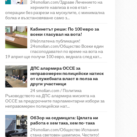
24smolian.com/Здраве Лечението на
херниите навлиза в нов етап –
операции без разрези на мускулите, с минимална
болка и възстановяване само з...
Кабинетът реши: По 100 евро за
всеки гласувал на вота!
(Не)платена публикация!
24smolian.com/Общество Всеки един
гласоподавател по време на вота на
19 април ще получи 100 евро, веднага след кат...
ДПС алармира ОССЕ за
неправомерен полицейски натиск
от служебната власт в полза на
други участници
24 smolian.com / Политика
Ръководството на ДПС алармира мисията на
ОССЕ за предсрочните парламентарни избори за
неправомерен полицейски нат...
ОбЗор на седмицата: Цялата ни
работа е хем така, хем по-така
24smolian.com/Общество Испания
стана световен шампион. Честито!