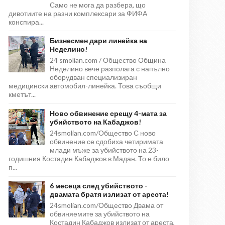
Само не мога да разбера, що
дивотиите на разни комплексари за ФИФА
конспира...
Бизнесмен дари линейка на
Неделино!
24 smolian.com / Общество Община
Неделино вече разполага с напълно
оборудван специализиран
медицински автомобил-линейка. Това съобщи
кметът...
Ново обвинение срещу 4-мата за
убийството на Кабаджов!
24smolian.com/Общество С ново
обвинение се сдобиха четиримата
млади мъже за убийството на 23-
годишния Костадин Кабаджов в Мадан. То е било
п...
6 месеца след убийството -
двамата братя излизат от ареста!
24smolian.com/Общество Двама от
обвиняемите за убийството на
Костадин Кабаджов излизат от ареста,