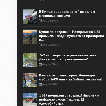
В Кипър с „европейско“, на село с
мюсюлманско име
Aug 06 2026
-
Купон по родопски: Рожденик на 3,85
промила извади пушката от прозореца
и…
Aug 06 2026
-
769 хил. евро за укрепване на река
Девинска срещу наводнения!
Aug 06 2026
-
Кауза с огромно сърце: Чепеларе
събра 1600 книги за библиотеките си!
Aug 06 2026
-
1 619 починали за година! Инсулти и
инфаркти „косят“ наред, 12
самоубийства!