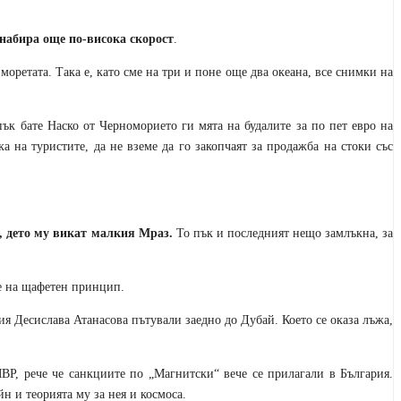
набира още по-висока скорост
.
оретата. Така е, като сме на три и поне още два океана, все снимки на
пък бате Наско от Черноморието ги мята на будалите за по пет евро на
а на туристите, да не вземе да го закопчаят за продажба на стоки със
 дето му викат малкия Мраз.
То пък и последният нещо замлъкна, за
не на щафетен принцип.
я Десислава Атанасова пътували заедно до Дубай. Което се оказа лъжа,
ВР, рече че санкциите по „Магнитски“ вече се прилагали в България.
н и теорията му за нея и космоса.