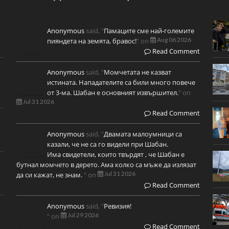
Anonymous
said, "
Памаците сме най-големите
Aug 06 2026
пияндета на земята, бравос!
" on
Read Comment
Anonymous
said, "
Момчетата не казват
истината. Нападателите са били много повече
от 3-ма. Шабан е основният извършител.
" on
Jul 31 2026
Read Comment
Anonymous
said, "
Двамата малоумници са
казали, че не са го видели при Шабан.
Има свидетели, които твърдят , че Шабан е
бутнал момчето в дерето. Ама колко са мъже да излязат
Jul 31 2026
да си кажат, не знам.
" on
Read Comment
Anonymous
said, "
Ревизия!
Jul 29 2026
" on
Read Comment