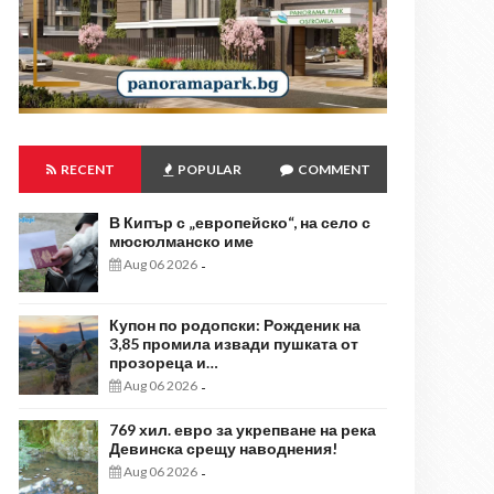
RECENT
POPULAR
COMMENT
В Кипър с „европейско“, на село с
мюсюлманско име
Aug 06 2026
-
Купон по родопски: Рожденик на
3,85 промила извади пушката от
прозореца и…
Aug 06 2026
-
769 хил. евро за укрепване на река
Девинска срещу наводнения!
Aug 06 2026
-