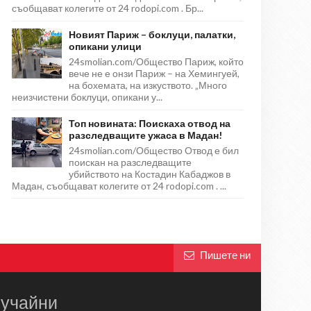
съобщават колегите от 24 rodopi.com . Бр...
Новият Париж – боклуци, палатки,
опикани улици
24smolian.com/Общество Париж, който
вече не е онзи Париж – на Хемингуей,
на бохемата, на изкуството. „Много
неизчистени боклуци, опикани у...
Топ новината: Поискаха отвод на
разследващите ужаса в Мадан!
24smolian.com/Общество Отвод е бил
поискан на разследващите
убийството на Костадин Кабаджов в
Мадан, съобщават колегите от 24 rodopi.com . ...
Пишете ни
учайни