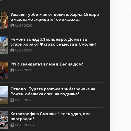
Ужасен гурбетчия от цените: Харча 15 евро
в час, само „жриците“ се оказаха...
Jul 27 2026
-
Ремонт за над 3,1 млн. евро: Домът за
стари хора от Фатово се мести в Смолян!
Jul 29 2026
-
PNR-скандалът влезе в Белия дом!
Jul 22 2026
-
Отново! Бурята разкъса трибагреника на
Рожен, обещаха спешна подмяна!
Jul 20 2026
-
Катастрофа в Смолян: Челен удар, има
пострадал!
Jul 30 2026
-