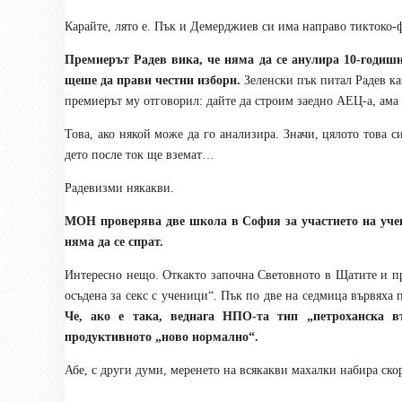
Карайте, лято е. Пък и Демерджиев си има направо тиктоко-
Премиерът Радев вика, че няма да се анулира 10-годишн
щеше да прави честни избори.
Зеленски пък питал Радев как
премиерът му отговорил: дайте да строим заедно АЕЦ-а, ама 
Това, ако някой може да го анализира. Значи, цялото това с
дето после ток ще вземат…
Радевизми някакви.
МОН проверява две школа в София за участието на уче
няма да се спрат.
Интересно нещо. Откакто започна Световното в Щатите и пр
осъдена за секс с ученици“. Пък по две на седмица вървяха 
Че, ако е така, веднага НПО-та тип „петроханска в
продуктивното „ново нормално“.
Абе, с други думи, меренето на всякакви махалки набира скор