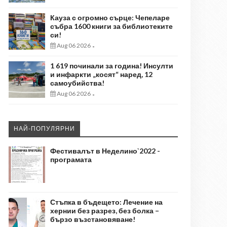
Кауза с огромно сърце: Чепеларе
събра 1600 книги за библиотеките
си!
Aug 06 2026
-
1 619 починали за година! Инсулти
и инфаркти „косят“ наред, 12
самоубийства!
Aug 06 2026
-
НАЙ-ПОПУЛЯРНИ
Фестивалът в Неделино`2022 -
програмата
Стъпка в бъдещето: Лечение на
хернии без разрез, без болка –
бързо възстановяване!