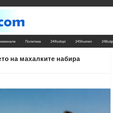
риминале
Политика
24Rodopi
24Shumen
24Bulg
то на махалките набира