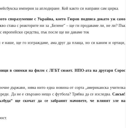
фейсбукска империя за аплодиране. Кой както си направи сам цирка.
ото споразумение с Украйна, което Гюров подписа докато уж само
во става с реакторите ни за „Белене“ – ще ги продаваме ли, не ли? Пък
с европейски средства, пък после ще ви даваме ток
и е наше, ще го изграждаме, ама друг да плаща, но си каним и ортаци,
ници в снимки на филм с ЛГБТ сюжет. НПО-ата на другаря Сорос
очие държави, няма нито една новина от сорта „американска учителка
преди. Да не е свързано нещо с футбола? Трябва да се изследва.
Сакън!
ъзбуда“ ще скочат да се забранят мачовете, че влияят зле на
ост.