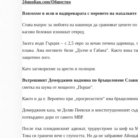
24smolian.com/Общество
Влязохме в юли и надпреварата с меренето на махалките 
Става въпрос за любовта на нашенци да сравняват цените по м
касови бележки изникват отвред.
Засега води Гърция – с 2,5 евро за кочан печена царевица, 
плажа. Ама неговите били „Долче и Габана“. Както вика так
защитено лого.
Като заговорихме за арести и полиция.
Вътрешният Демерджиев надмина по бръщолевене Слави,
сметка на шума от мощното „Порше“.
Както и да е. Вероятно при „прогресистите“ има бръщолеве
Демерджиев каза, че Делян Пеевски и конституционният съди
потвърдено дори от самото МВР.
После пък пловдивският адвокат, трудоустроен за шеф на М
Това си граничи вече с глупостта. Но да не забравяме Айнщай