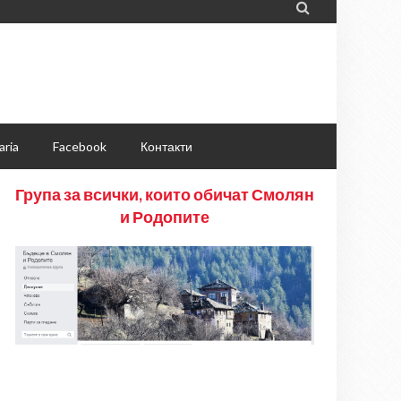

aria
Facebook
Контакти
Група за всички, които обичат Смолян
и Родопите