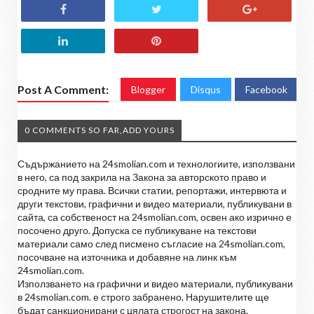
Post A Comment:
Blogger
Disqus
Facebook
0 COMMENTS SO FAR,ADD YOURS
Съдържанието на 24smolian.com и технологиите, използвани
в него, са под закрила на Закона за авторското право и
сродните му права. Всички статии, репортажи, интервюта и
други текстови, графични и видео материали, публикувани в
сайта, са собственост на 24smolian.com, освен ако изрично е
посочено друго. Допуска се публикуване на текстови
материали само след писмено съгласие на 24smolian.com,
посочване на източника и добавяне на линк към
24smolian.com.
Използването на графични и видео материали, публикувани
в 24smolian.com. е строго забранено. Нарушителите ще
бъдат санкционирани с цялата строгост на закона.