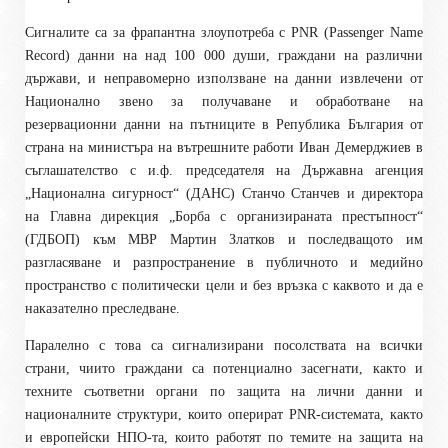
Сигналите са за фрапантна злоупотреба с PNR (Passenger Name
Record) данни на над 100 000 души, граждани на различни
държави, и неправомерно използване на данни извлечени от
Национално звено за получаване и обработване на
резервационни данни на пътниците в Република България от
страна на министъра на вътрешните работи Иван Демерджиев в
съглашателство с и.ф. председателя на Държавна агенция
„Национална сигурност“ (ДАНС) Станчо Станчев и директорa
на Главна дирекция „Борба с организираната престъпност“
(ГДБОП) към МВР Мартин Златков и последващото им
разгласяване и разпространение в публичното и медийно
пространство с политически цели и без връзка с каквото и да е
наказателно преследване.
Паралелно с това са сигнализирани посолствата на всички
страни, чиито граждани са потенциално засегнати, както и
техните съответни органи по защита на лични данни и
националните структури, които оперират PNR-системата, както
и европейски НПО-та, които работят по темите на защита на