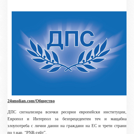
24smolian.com/Общество
ДПС сигнализира всички ресорни европейски институции,
Европол и Интерпол за безпрецедентен теч и мащабна
злоупотреба с лични данни на граждани на ЕС и трети страни
по т.нар. “PNR-гейт”.