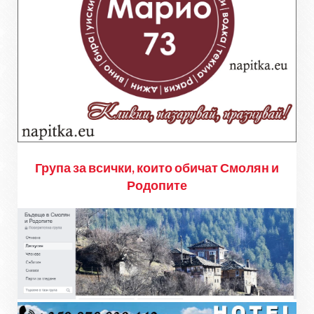
Група за всички, които обичат Смолян и
Родопите