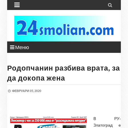


Меню
Родопчанин разбива врата, за
да докопа жена
ФЕВРУАРИ 05, 2020
В РУ-
Златоград е