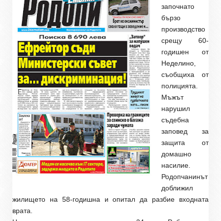
започнато
бързо
производство
срещу 60-
годишен от
Неделино,
съобщиха от
полицията.
Мъжът
нарушил
съдебна
заповед за
защита от
домашно
насилие.
Родопчанинът
доближил
жилището на 58-годишна и опитал да разбие входната
врата.