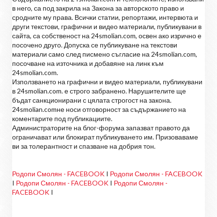
в него, са под закрила на Закона за авторското право и
сродните му права. Всички статии, репортажи, интервюта и
други текстови, графични и видео материали, публикувани в
сайта, са собственост на 24smolian.com, освен ако изрично е
посочено друго. Допуска се публикуване на текстови
материали само след писмено съгласие на 24smolian.com,
посочване на източника и добавяне на линк към
24smolian.com.
Използването на графични и видео материали, публикувани
в 24smolian.com. е строго забранено. Нарушителите ще
бъдат санкционирани с цялата строгост на закона.
24smolian.comне носи отговорност за съдържанието на
коментарите под публикациите.
Администраторите на блог-форума запазват правото да
ограничават или блокират публикуването им. Призоваваме
ви за толерантност и спазване на добрия тон.
Родопи Смолян - FACEBOOK
I
Родопи Смолян - FACEBOOK
I
Родопи Смолян - FACEBOOK
I
Родопи Смолян -
FACEBOOK
I