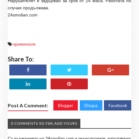
Нарушителят е задържан за срок от 24 маса. Работата по
случая продължава.
24smolian.com
криминале
Share To:
Post A Comment:
Blogger
Disqus
Facebook
0 COMMENTS SO FAR,ADD YOURS
Съдържанието на 24smolian.com и технологиите, използвани