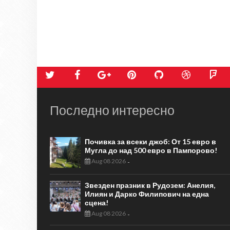
Последно интересно
Почивка за всеки джоб: От 15 евро в
Мугла до над 500 евро в Пампорово!
Aug 08 2026
-
Звезден празник в Рудозем: Анелия,
Илиян и Дарко Филипович на една
сцена!
Aug 08 2026
-