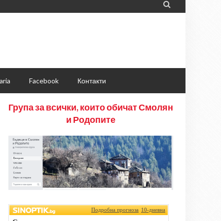

aria
Facebook
Контакти
Група за всички, които обичат Смолян
и Родопите