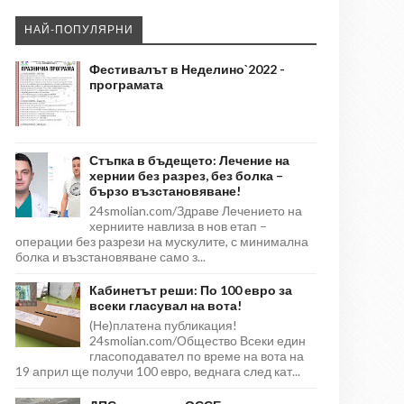
НАЙ-ПОПУЛЯРНИ
Фестивалът в Неделино`2022 -
програмата
Стъпка в бъдещето: Лечение на
хернии без разрез, без болка –
бързо възстановяване!
24smolian.com/Здраве Лечението на
херниите навлиза в нов етап –
операции без разрези на мускулите, с минимална
болка и възстановяване само з...
Кабинетът реши: По 100 евро за
всеки гласувал на вота!
(Не)платена публикация!
24smolian.com/Общество Всеки един
гласоподавател по време на вота на
19 април ще получи 100 евро, веднага след кат...