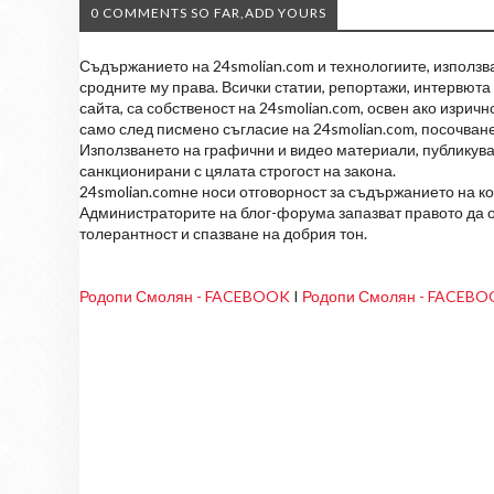
0 COMMENTS SO FAR,ADD YOURS
Съдържанието на 24smolian.com и технологиите, използван
сродните му права. Всички статии, репортажи, интервюта 
сайта, са собственост на 24smolian.com, освен ако изрич
само след писмено съгласие на 24smolian.com, посочване
Използването на графични и видео материали, публикува
санкционирани с цялата строгост на закона.
24smolian.comне носи отговорност за съдържанието на к
Администраторите на блог-форума запазват правото да о
толерантност и спазване на добрия тон.
Родопи Смолян - FACEBOOK
I
Родопи Смолян - FACEB