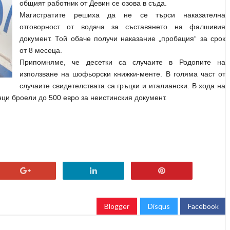
общият работник от Девин се озова в съда.
Магистратите решиха да не се търси наказателна
отговорност от водача за съставянето на фалшивия
документ. Той обаче получи наказание „пробация“ за срок
от 8 месеца.
Припомняме, че десетки са случаите в Родопите на
използване на шофьорски книжки-менте. В голяма част от
случаите свидетелствата са гръцки и италиански. В хода на
ци броели до 500 евро за неистинския документ.
Blogger
Disqus
Facebook