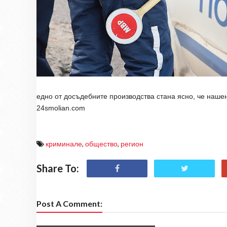
едно от досъдебните производства стана ясно, че нашен
24smolian.com
криминале
,
общество
,
регион
Share To:
Post A Comment: