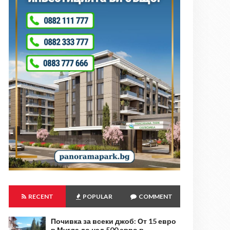
RECENT
POPULAR
COMMENT
Почивка за всеки джоб: От 15 евро
в Мугла до над 500 евро в