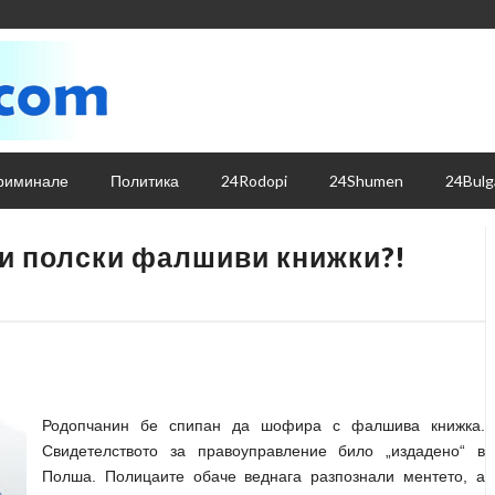
риминале
Политика
24Rodopi
24Shumen
24Bulg
 и полски фалшиви книжки?!
Родопчанин бе спипан да шофира с фалшива книжка.
Свидетелството за правоуправление било „издадено“ в
Полша. Полицаите обаче веднага разпознали ментето, а