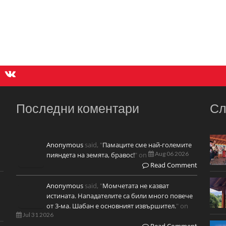
Последни коментари
Сл
Anonymous
said, "
Памаците сме най-големите
Aug 06 2026
пияндета на земята, бравос!
" on
Read Comment
Anonymous
said, "
Момчетата не казват
истината. Нападателите са били много повече
от 3-ма. Шабан е основният извършител.
" on
Jul 31 2026