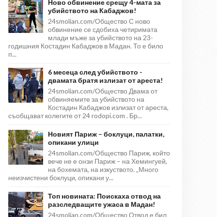
Ново обвинение срещу 4-мата за
убийството на Кабаджов!
24smolian.com/Общество С ново
обвинение се сдобиха четиримата
млади мъже за убийството на 23-
годишния Костадин Кабаджов в Мадан. То е било
п...
6 месеца след убийството -
двамата братя излизат от ареста!
24smolian.com/Общество Двама от
обвиняемите за убийството на
Костадин Кабаджов излизат от ареста,
съобщават колегите от 24 rodopi.com . Бр...
Новият Париж – боклуци, палатки,
опикани улици
24smolian.com/Общество Париж, който
вече не е онзи Париж – на Хемингуей,
на бохемата, на изкуството. „Много
неизчистени боклуци, опикани у...
Топ новината: Поискаха отвод на
разследващите ужаса в Мадан!
24smolian.com/Общество Отвод е бил