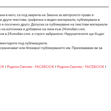
и в него, са под закрила на Закона за авторското право и
и други текстови, графични и видео материали, публикувани в
но е посочено друго. Допуска се публикуване на текстови материали
 на източника и добавяне на линк към 24smolian.com.
ни в 24smolian.com. е строго забранено. Нарушителите ще бъдат
оментарите под публикациите.
граничават или блокират публикуването им. Призоваваме ви за
OOK
I
Родопи Смолян - FACEBOOK
I
Родопи Смолян - FACEBOOK
I