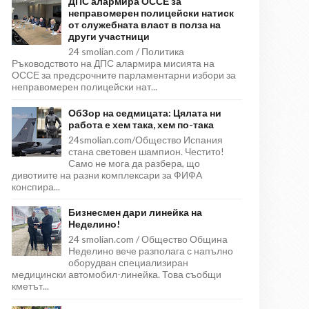
ДПС алармира ОССЕ за
неправомерен полицейски натиск
от служебната власт в полза на
други участници
24 smolian.com / Политика
Ръководството на ДПС алармира мисията на
ОССЕ за предсрочните парламентарни избори за
неправомерен полицейски нат...
ОбЗор на седмицата: Цялата ни
работа е хем така, хем по-така
24smolian.com/Общество Испания
стана световен шампион. Честито!
Само не мога да разбера, що
дивотиите на разни комплексари за ФИФА
конспира...
Бизнесмен дари линейка на
Неделино!
24 smolian.com / Общество Община
Неделино вече разполага с напълно
оборудван специализиран
медицински автомобил-линейка. Това съобщи
кметът...