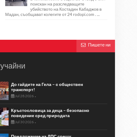
поискан на разследващите
убийството на Костадин Кабаджов в
Мадан, съобщават колегите от 24 rodopi.com . ...
Пишете ни
учайни
До гайдите на Гела – с обществен
транспорт!
Jul 28 2026
-
Кръстословица за деца – безопасно
поведение сред природата
Jul 30 2026
-
Предложение на ДПС срещу