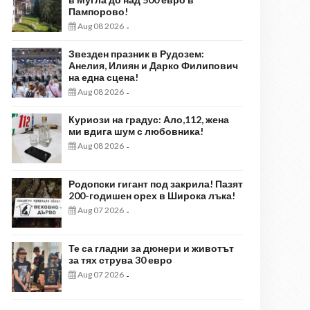
Пампорово!
Aug 08 2026
-
Звезден празник в Рудозем:
Анелия, Илиян и Дарко Филипович
на една сцена!
Aug 08 2026
-
Куриози на градус: Ало,112, жена
ми вдига шум с любовника!
Aug 08 2026
-
Родопски гигант под закрила! Пазят
200-годишен орех в Широка лъка!
Aug 07 2026
-
Те са гладни за дюнери и животът
за тях струва 30 евро
Aug 07 2026
-