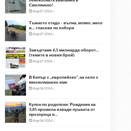
Смолянско!
Aug 07 2026
-
Тъжното стадо - вълна, мляко, месо
и… гласове по избори
Aug 07 2026
-
Завъртаме 6,5 милиарда оборот…
(темите в новия брой)
Aug 07 2026
-
В Кипър с „европейско“, на село с
мюсюлманско име
Aug 06 2026
-
Купон по родопски: Рожденик на
3,85 промила извади пушката от
прозореца и…
Aug 06 2026
-