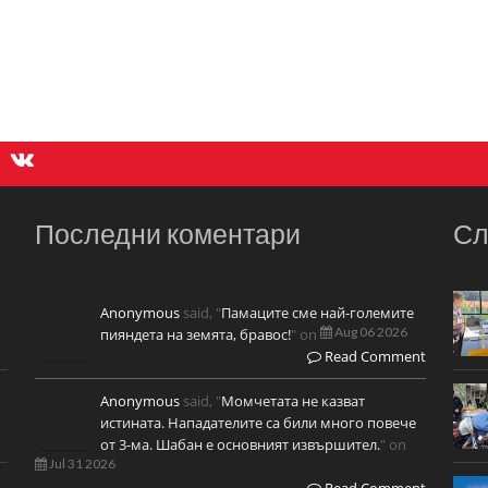
Последни коментари
Сл
Anonymous
said, "
Памаците сме най-големите
Aug 06 2026
пияндета на земята, бравос!
" on
Read Comment
Anonymous
said, "
Момчетата не казват
истината. Нападателите са били много повече
от 3-ма. Шабан е основният извършител.
" on
Jul 31 2026