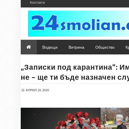
Контакти
Водещи
Витрина
Общество
К
„Записки под карантина“: И
не – ще ти бъде назначен с
АПРИЛ 24, 2020