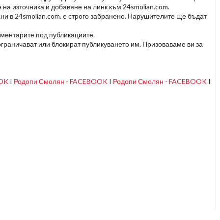
 на източника и добавяне на линк към 24smolian.com.
ни в 24smolian.com. е строго забранено. Нарушителите ще бъдат
оментарите под публикациите.
граничават или блокират публикуването им. Призоваваме ви за
OOK
I
Родопи Смолян - FACEBOOK
I
Родопи Смолян - FACEBOOK
I