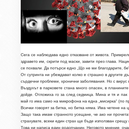
Сега се наблюдава едно отказване от живота. Примрели
здравето им, скрити под маски, завити през глава. Нац
се похвали. Да потърси едно „Що не ми благодарите, бе
От сутринта ни убеждават колко е страшно в другите дъ
сърдечни проблеми, хронични заболявания. Но с вирус в
Въздухът в парковете стана много опасен, в планините
дойде. Отложиха го за след седмица. Мина и тя и пак 
май го има само на микрофона на една „мисирка“ (по п
Всички говорят за битка, но битка няма. Има четене на ц
Защо така имам странното усещане, че ако ни прочетат
страхувате, всеки един страх ще бъде използван срещу в
Това ни написа един родопчанин. Неговото мнение, оча