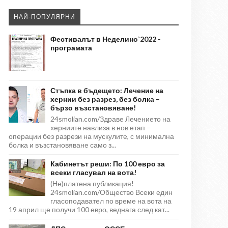
НАЙ-ПОПУЛЯРНИ
Фестивалът в Неделино`2022 -
програмата
Стъпка в бъдещето: Лечение на
хернии без разрез, без болка –
бързо възстановяване!
24smolian.com/Здраве Лечението на
херниите навлиза в нов етап –
операции без разрези на мускулите, с минимална
болка и възстановяване само з...
Кабинетът реши: По 100 евро за
всеки гласувал на вота!
(Не)платена публикация!
24smolian.com/Общество Всеки един
гласоподавател по време на вота на
19 април ще получи 100 евро, веднага след кат...