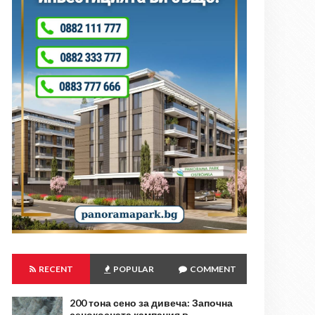
RECENT
POPULAR
COMMENT
200 тона сено за дивеча: Започна
сенокосната кампания в