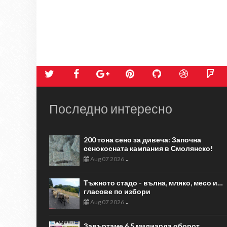
Последно интересно
200 тона сено за дивеча: Започна
сенокосната кампания в Смолянско!
Aug 07 2026
-
Тъжното стадо - вълна, мляко, месо и…
гласове по избори
Aug 07 2026
-
Завъртаме 6,5 милиарда оборот…