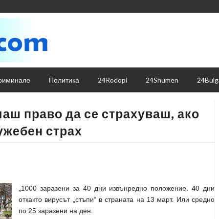
риминале
Политика
24Rodopi
24Shumen
24Bulg
маш право да се страхуваш, ако
лужебен страх
„1000 заразени за 40 дни извънредно положение. 40 дни
откакто вирусът „стъпи“ в страната на 13 март. Или средно
по 25 заразени на ден.