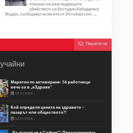
поискан на разследващите
убийството на Костадин Кабаджов в
Мадан, съобщават колегите от 24 rodopi.com . ...
Пишете ни
учайни
Маратон по активиране: 56 работници
вече са в „еЗдраве“
Jul 31 2026
-
Кой определя цената на здравето –
пазарът или обществото?!
Jul 23 2026
-
„България не е София!“: Предложенията