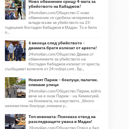
Ново обвинение срещу 4-мата за
убийството на Кабаджов!
24smolian.com/Общество С ново
обвинение се сдобиха четиримата
млади мъже за убийството на 23-
годишния Костадин Кабаджов в Мадан. То е било
п...
6 месеца след убийството -
двамата братя излизат от ареста!
24smolian.com/Общество Двама от
обвиняемите за убийството на
Костадин Кабаджов излизат от ареста,
съобщават колегите от 24 rodopi.com . Бр...
Новият Париж – боклуци, палатки,
опикани улици
24smolian.com/Общество Париж, който
вече не е онзи Париж – на Хемингуей,
на бохемата, на изкуството. „Много
неизчистени боклуци, опикани у...
Топ новината: Поискаха отвод на
разследващите ужаса в Мадан!
24smolian.com/Общество Отвод е бил