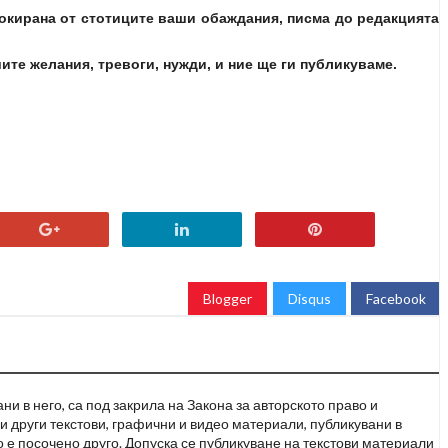
вокирана от стотиците ваши обаждания, писма до редакцията
те желания, тревоги, нужди, и ние ще ги публикуваме.
Blogger
Disqus
Facebook
и в него, са под закрила на Закона за авторското право и
и други текстови, графични и видео материали, публикувани в
но е посочено друго. Допуска се публикуване на текстови материали