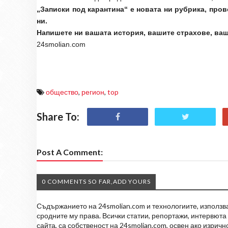
„Записки под карантина“ е новата ни рубрика, про
ни.
Напишете ни вашата история, вашите страхове, ваши
24smolian.com
общество
,
регион
,
top
Share To:
Post A Comment:
0 COMMENTS SO FAR,ADD YOURS
Съдържанието на 24smolian.com и технологиите, използван
сродните му права. Всички статии, репортажи, интервюта 
сайта, са собственост на 24smolian.com, освен ако изрич