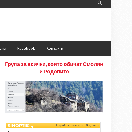

aria
Facebook
Контакти
Група за всички, които обичат Смолян
и Родопите