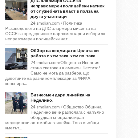
ДПС алармира ОССЕ за
неправомерен полицейски натиск
от служебната власт в полза на
други участници
24 smolian.com / Политика
Ръководството на ДПС алармира мисията на
ОССЕ за предсрочните парламентарни избори за
неправомерен полицейски нат...
ОбЗор на седмицата: Цялата ни
работа е хем така, хем по-така
24smolian.com/Общество Испания
стана световен шампион. Честито!
Само не мога да разбера, що
дивотиите на разни комплексари за ФИФА
конспира...
Бизнесмен дари линейка на
Неделино!
24 smolian.com / Общество Община
Неделино вече разполага с напълно
оборудван специализиран
медицински автомобил-линейка. Това съобщи
кметът...