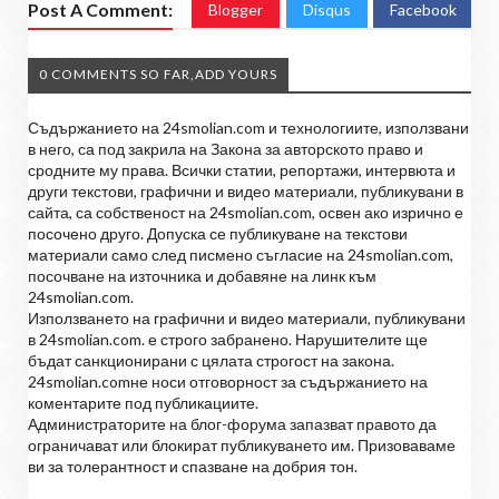
Post A Comment:
Blogger
Disqus
Facebook
0 COMMENTS SO FAR,ADD YOURS
Съдържанието на 24smolian.com и технологиите, използвани
в него, са под закрила на Закона за авторското право и
сродните му права. Всички статии, репортажи, интервюта и
други текстови, графични и видео материали, публикувани в
сайта, са собственост на 24smolian.com, освен ако изрично е
посочено друго. Допуска се публикуване на текстови
материали само след писмено съгласие на 24smolian.com,
посочване на източника и добавяне на линк към
24smolian.com.
Използването на графични и видео материали, публикувани
в 24smolian.com. е строго забранено. Нарушителите ще
бъдат санкционирани с цялата строгост на закона.
24smolian.comне носи отговорност за съдържанието на
коментарите под публикациите.
Администраторите на блог-форума запазват правото да
ограничават или блокират публикуването им. Призоваваме
ви за толерантност и спазване на добрия тон.