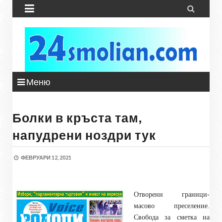


Меню
Болки в кръста там,
напудрени ноздри тук
ФЕВРУАРИ 12, 2021
Отворени граници-
масово преселение.
Свобода за сметка на