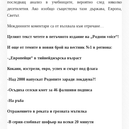
последващ анализ в учебниците, вероятно след няколко
десетилетия. Ако изобщо съществува тази държава, Европа,
Светът.
Междинните коментари са от възхвала към отричане…
Целият текст четете в петъчното издание на „Родопи voice“!
И още от темите в новия брой на вестник №1 в региона:
-„Европейци“ в тийнейджърска възраст
Кокаин, изстрели, евро, успех и смърт под флага
-Над 2000 напускат Родопите заради локдауна?!
-Осъдиха селски кмет за 46 фалшиви подписа
-На ръба
Отражението в реката и грозната мътилка
-В серия-глобяват шофьор на всеки 20 минути