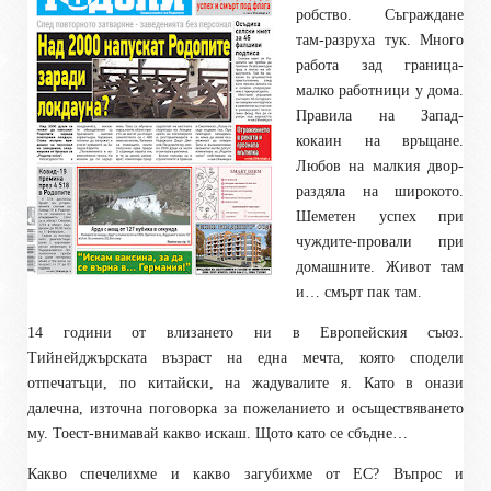
робство. Съграждане
там-разруха тук. Много
работа зад граница-
малко работници у дома.
Правила на Запад-
кокаин на връщане.
Любов на малкия двор-
раздяла на широкото.
Шеметен успех при
чуждите-провали при
домашните. Живот там
и… смърт пак там.
14 години от влизането ни в Европейския съюз.
Тийнейджърската възраст на една мечта, която сподели
отпечатъци, по китайски, на жадувалите я. Като в онази
далечна, източна поговорка за пожеланието и осъществяването
му. Тоест-внимавай какво искаш. Щото като се сбъдне…
Какво спечелихме и какво загубихме от ЕС? Въпрос и