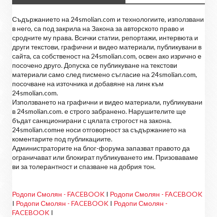
Съдържанието на 24smolian.com и технологиите, използвани
в него, са под закрила на Закона за авторското право и
сродните му права. Всички статии, репортажи, интервюта и
други текстови, графични и видео материали, публикувани в
сайта, са собственост на 24smolian.com, освен ако изрично е
посочено друго. Допуска се публикуване на текстови
материали само след писмено съгласие на 24smolian.com,
посочване на източника и добавяне на линк към
24smolian.com.
Използването на графични и видео материали, публикувани
в 24smolian.com. е строго забранено. Нарушителите ще
бъдат санкционирани с цялата строгост на закона.
24smolian.comне носи отговорност за съдържанието на
коментарите под публикациите.
Администраторите на блог-форума запазват правото да
ограничават или блокират публикуването им. Призоваваме
ви за толерантност и спазване на добрия тон.
Родопи Смолян - FACEBOOK
I
Родопи Смолян - FACEBOOK
I
Родопи Смолян - FACEBOOK
I
Родопи Смолян -
FACEBOOK
I