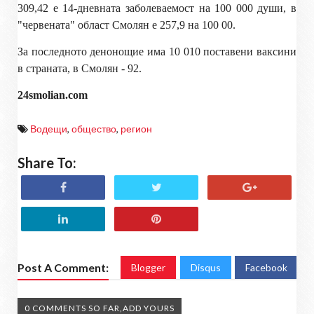
309,42 е 14-дневната заболеваемост на 100 000 души, в
"червената" област Смолян е 257,9
на 100 00.
За последното денонощие има 10 010 поставени ваксини
в страната, в Смолян - 92.
24smolian
.com
Водещи
,
общество
,
регион
Share To:
Post A Comment:
Blogger
Disqus
Facebook
0 COMMENTS SO FAR,ADD YOURS