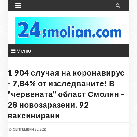


Меню
1 904 случая на коронавирус
- 7,84% от изследваните! В
"червената" област Смолян -
28 новозаразени, 92
ваксинирани
СЕПТЕМВРИ 25, 2021