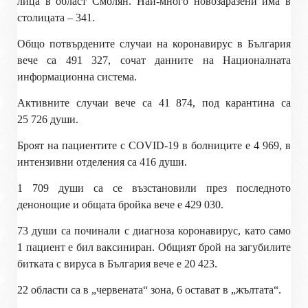
лица в област Смолян. Най-много новозаразени има в
столицата – 341.
Общо потвърдените случаи на коронавирус в България
вече са 491 327, сочат данните на Националната
информационна система.
Активните случаи вече са 41 874, под карантина са
25 726 души.
Броят на пациентите с
COVID-19
в болниците е 4 969, в
интензивни отделения са 416 души.
1 709 души са се възстановили през последното
денонощие и общата бройка вече е 429 030.
73 души са починали с диагноза коронавирус, като само
1 пациент е бил ваксиниран. Общият брой на загубилите
битката с вируса в България вече е 20 423.
22 области са в „червената“ зона, 6 остават в „жълтата“.