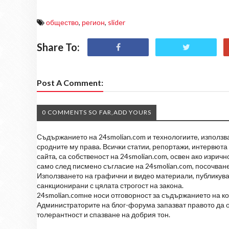
общество
,
регион
,
slider
Share To:
Post A Comment:
0 COMMENTS SO FAR,ADD YOURS
Съдържанието на 24smolian.com и технологиите, използван
сродните му права. Всички статии, репортажи, интервюта 
сайта, са собственост на 24smolian.com, освен ако изрич
само след писмено съгласие на 24smolian.com, посочване
Използването на графични и видео материали, публикува
санкционирани с цялата строгост на закона.
24smolian.comне носи отговорност за съдържанието на к
Администраторите на блог-форума запазват правото да о
толерантност и спазване на добрия тон.