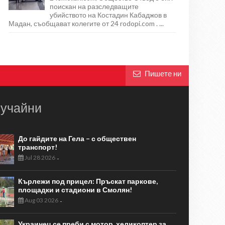
поискан на разследващите
убийството на Костадин Кабаджов в
Мадан, съобщават колегите от 24 rodopi.com . ...
Пишете ни
учайни
До гайдите на Гела – с обществен
транспорт!
Jul 28 2026
-
Кърлежи под прицел: Пръскат паркове,
площадки и стадиони в Смолян!
Aug 03 2026
-
Украинец се преби с мотор, хеликоптер за