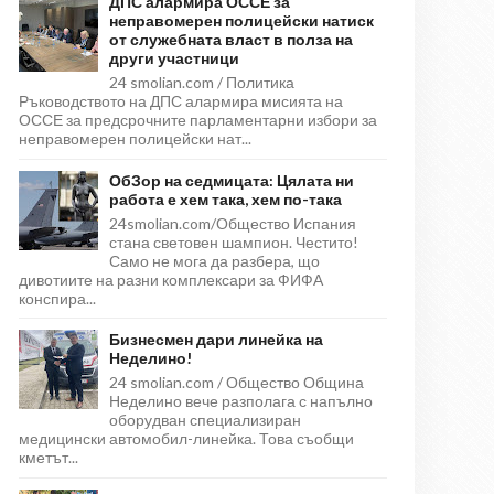
ДПС алармира ОССЕ за
неправомерен полицейски натиск
от служебната власт в полза на
други участници
24 smolian.com / Политика
Ръководството на ДПС алармира мисията на
ОССЕ за предсрочните парламентарни избори за
неправомерен полицейски нат...
ОбЗор на седмицата: Цялата ни
работа е хем така, хем по-така
24smolian.com/Общество Испания
стана световен шампион. Честито!
Само не мога да разбера, що
дивотиите на разни комплексари за ФИФА
конспира...
Бизнесмен дари линейка на
Неделино!
24 smolian.com / Общество Община
Неделино вече разполага с напълно
оборудван специализиран
медицински автомобил-линейка. Това съобщи
кметът...