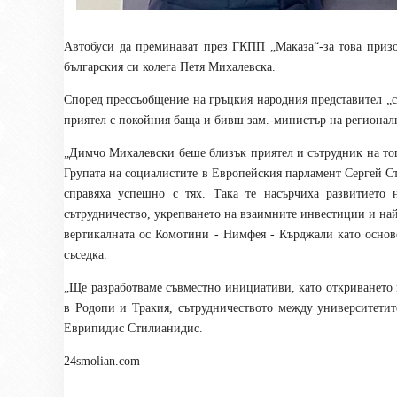
Автобуси да преминават през ГКПП „Маказа“-за това приз
българския си колега Петя Михалевска.
Според прессъобщение на
гръцкия
народния представител „
приятел с покойния баща и бивш
зам.-
министър на
регионал
„Дим
ч
о Михалевски беше близък приятел и сътрудник на т
Групата на социалистите в Европейския парламент
Сергей
С
справяха успешно с тях.
Така те насърчиха развитието 
сътрудничество, укрепването на взаимните инвестиции и най
вертикалната ос Комотини - Нимфея - Кърджали като основ
съседка
.
„Ще
разработ
ваме
съвместно инициативи, като откриването
в Родопи и Тракия, сътрудничеството между университети
Еврипидис Стилианидис
.
24smolian.com