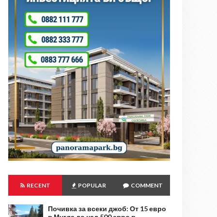
RECENT
POPULAR
COMMENT
Почивка за всеки джоб: От 15 евро
в Мугла до над 500 евро в