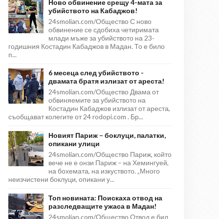
Ново обвинение срещу 4-мата за
убийството на Кабаджов!
24smolian.com/Общество С ново
обвинение се сдобиха четиримата
млади мъже за убийството на 23-
годишния Костадин Кабаджов в Мадан. То е било
п...
6 месеца след убийството -
двамата братя излизат от ареста!
24smolian.com/Общество Двама от
обвиняемите за убийството на
Костадин Кабаджов излизат от ареста,
съобщават колегите от 24 rodopi.com . Бр...
Новият Париж – боклуци, палатки,
опикани улици
24smolian.com/Общество Париж, който
вече не е онзи Париж – на Хемингуей,
на бохемата, на изкуството. „Много
неизчистени боклуци, опикани у...
Топ новината: Поискаха отвод на
разследващите ужаса в Мадан!
24smolian.com/Общество Отвод е бил