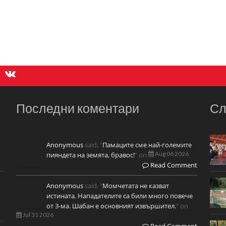
Последни коментари
Сл
Anonymous
said, "
Памаците сме най-големите
Aug 06 2026
пияндета на земята, бравос!
" on
Read Comment
Anonymous
said, "
Момчетата не казват
истината. Нападателите са били много повече
от 3-ма. Шабан е основният извършител.
" on
Jul 31 2026