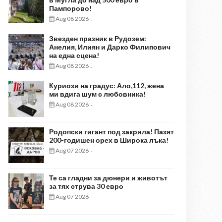
Пампорово!
Aug 08 2026
-
Звезден празник в Рудозем:
Анелия, Илиян и Дарко Филипович
на една сцена!
Aug 08 2026
-
Куриози на градус: Ало,112, жена
ми вдига шум с любовника!
Aug 08 2026
-
Родопски гигант под закрила! Пазят
200-годишен орех в Широка лъка!
Aug 07 2026
-
Те са гладни за дюнери и животът
за тях струва 30 евро
Aug 07 2026
-