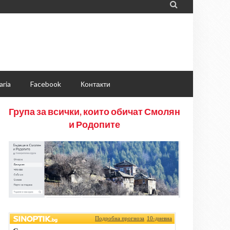

aria
Facebook
Контакти
Група за всички, които обичат Смолян
и Родопите