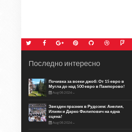
Последно интересно
Почивка за всеки джоб: От 15 евро в
Мугла до над 500 евро в Пампорово!
Aug 08 2026
-
Звезден празник в Рудозем: Анелия,
Илиян и Дарко Филипович на една
сцена!
Aug 08 2026
-