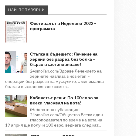
НАЙ-ПОПУЛЯРНИ
Фестивалът в Неделино`2022 -
програмата
Стъпка в бъдещето: Лечение на
хернии без разрез, без болка –
бързо възстановяване!
24smolian.com/Здраве Лечението на
херниите навлиза в нов етап –
операции без разрези на мускулите, с минимална
болка и възстановяване само з...
Кабинетът реши: По 100 евро за
всеки гласувал на вота!
(Не)платена публикация!
24smolian.com/Общество Всеки един
гласоподавател по време на вота на
19 април ще получи 100 евро, веднага след кат...