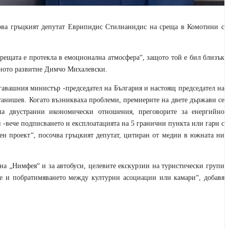
ова гръцкият депутат
Еврипидис Стилианидис
на среща в Комотини с
срещата е протекла в емоционална атмосфера
“
, защото той е бил близък
ното развитие
Дим
ч
о Михалевски
.
огавашния министър -председател
на България
и настоящ председател на
танишев
.
Когато възник
в
аха проблеми, премиери
те на двете държави
се
на двустранни икономически отношения, преговорите за енергийно
 -вече подписването и експлоатацията на 5 гранични пункта или гари с
ен проект
“, посочва гръцкият депутат, цитиран от медии в южната ни
 на
„
Нимфея
“
и за автобуси, целевите екскурзии на туристически групи
те и побратимяването между културни асоциации или камари
“, добавя