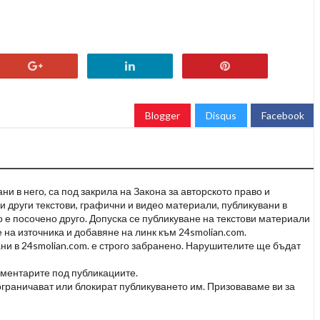
Blogger
Disqus
Facebook
и в него, са под закрила на Закона за авторското право и
и други текстови, графични и видео материали, публикувани в
но е посочено друго. Допуска се публикуване на текстови материали
 на източника и добавяне на линк към 24smolian.com.
ни в 24smolian.com. е строго забранено. Нарушителите ще бъдат
оментарите под публикациите.
граничават или блокират публикуването им. Призоваваме ви за