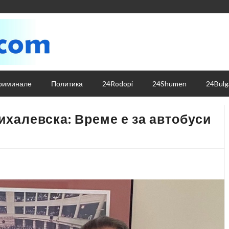
риминале
Политика
24Rodopi
24Shumen
24Bulg
ихалевска: Време е за автобуси