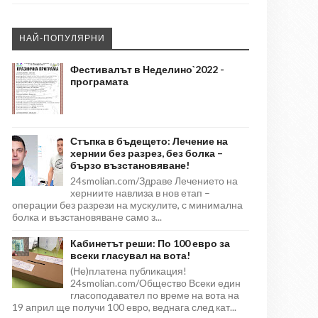
НАЙ-ПОПУЛЯРНИ
Фестивалът в Неделино`2022 -
програмата
Стъпка в бъдещето: Лечение на
хернии без разрез, без болка –
бързо възстановяване!
24smolian.com/Здраве Лечението на
херниите навлиза в нов етап –
операции без разрези на мускулите, с минимална
болка и възстановяване само з...
Кабинетът реши: По 100 евро за
всеки гласувал на вота!
(Не)платена публикация!
24smolian.com/Общество Всеки един
гласоподавател по време на вота на
19 април ще получи 100 евро, веднага след кат...