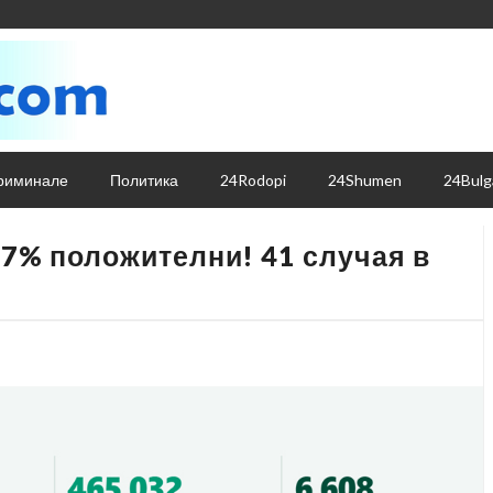
риминале
Политика
24Rodopi
24Shumen
24Bulg
,17% положителни! 41 случая в