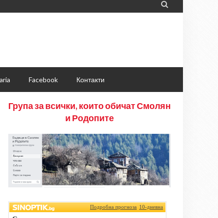

aria
Facebook
Контакти
Група за всички, които обичат Смолян
и Родопите