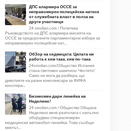
ДПС алармира ОССЕ за
неправомерен полицейски натиск
от служебната власт в полза на
други участници
24 smolian.com / Политика
Ръководството на ДПС алармира мисията на
ОССЕ за предсрочните парламентарни избори за
неправомерен полицейски нат...
ОбЗор на седмицата: Цялата ни
работа е хем така, хем по-така
24smolian.com/Общество Испания
стана световен шампион. Честито!
Само не мога да разбера, що
дивотиите на разни комплексари за ФИФА
конспира...
Бизнесмен дари линейка на
Неделино!
24 smolian.com / Общество Община
Неделино вече разполага с напълно
оборудван специализиран
медицински автомобил-линейка. Това съобщи
кметът...