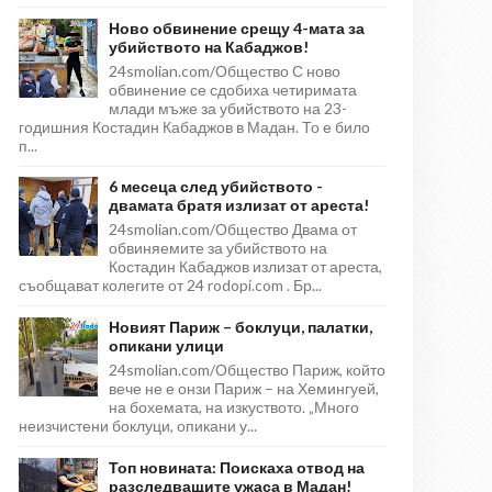
Ново обвинение срещу 4-мата за
убийството на Кабаджов!
24smolian.com/Общество С ново
обвинение се сдобиха четиримата
млади мъже за убийството на 23-
годишния Костадин Кабаджов в Мадан. То е било
п...
6 месеца след убийството -
двамата братя излизат от ареста!
24smolian.com/Общество Двама от
обвиняемите за убийството на
Костадин Кабаджов излизат от ареста,
съобщават колегите от 24 rodopi.com . Бр...
Новият Париж – боклуци, палатки,
опикани улици
24smolian.com/Общество Париж, който
вече не е онзи Париж – на Хемингуей,
на бохемата, на изкуството. „Много
неизчистени боклуци, опикани у...
Топ новината: Поискаха отвод на
разследващите ужаса в Мадан!