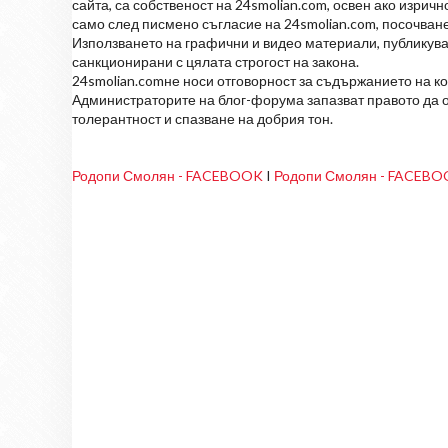
сайта, са собственост на 24smolian.com, освен ако изрич
само след писмено съгласие на 24smolian.com, посочване
Използването на графични и видео материали, публикува
санкционирани с цялата строгост на закона.
24smolian.comне носи отговорност за съдържанието на к
Администраторите на блог-форума запазват правото да о
толерантност и спазване на добрия тон.
Родопи Смолян - FACEBOOK
I
Родопи Смолян - FACEB