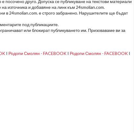
но е посочено друго. Допуска се публикуване на текстови материали
 на източника и добавяне на линк към 24smolian.com.
ни в 24smolian.com. е строго забранено. Нарушителите ще бъдат
оментарите под публикациите.
граничават или блокират публикуването им. Призоваваме ви за
OOK
I
Родопи Смолян - FACEBOOK
I
Родопи Смолян - FACEBOOK
I