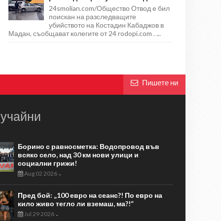
24smolian.com/Общество Отвод е бил
поискан на разследващите
убийството на Костадин Кабаджов в
Мадан, съобщават колегите от 24 rodopi.com . ...
Пишете ни
учайни
Борино с равносметка: Водопровод във
всяко село, над 30 км нови улици и
социални грижи!
Aug 02 2026
-
Пред бой: „100 евро на сеанс?! По евро на
кило живо тегло ли вземаш, ма?!“
Jul 29 2026
-