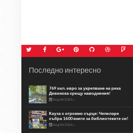
Последно интересно
769 хил. евро за укрепване на река
Девинска срещу наводнения!
Aug 06 2026
-
Кауза с огромно сърце: Чепеларе
събра 1600 книги за библиотеките си!
Aug 06 2026
-