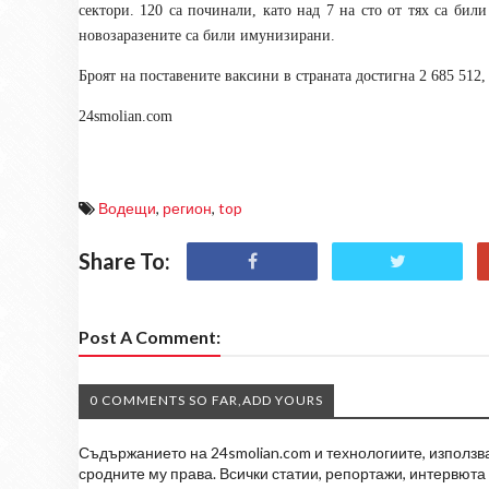
сектори. 120 са починали, като над 7 на сто от тях са би
новозаразените са били имунизирани.
Броят на поставените ваксини в страната достигна 2 685 512,
24smolian.com
Водещи
,
регион
,
top
Share To:
Post A Comment:
0 COMMENTS SO FAR,ADD YOURS
Съдържанието на 24smolian.com и технологиите, използван
сродните му права. Всички статии, репортажи, интервюта 