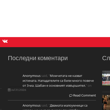
Последни коментари
Сл
Anonymous
said, "
Момчетата не казват
истината. Нападателите са били много повече
от 3-ма. Шабан е основният извършител.
" on
Jul 31 2026
Read Comment
Anonymous
said, "
Двамата малоумници са