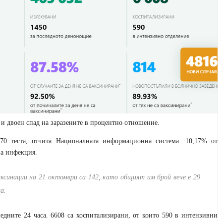
 и двоен спад на заразените в процентно отношение.
70 теста, отчита Националната информационна система. 10,17% от
на инфекция.
ксинации на 21 октомври са 142, като общият им брой вече е 29
а.
ледните 24 часа. 6608 са хоспитализирани, от които 590 в интензивни