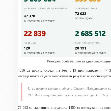
Рекорден брой тестове за едно денонощие
4816 са новите случаи на Ковид-19 при направени 47 3
изследванията са дали положителен резултат за коронавирус
41 са новите случаи в област Смолян. Извършените ва
193. Имунизационният цикъл е завършен при 15 197 лиц
72 022 са активните в страната. 1450 са излекувани за пос