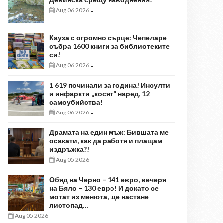
Aug 06 2026
-
Кауза с огромно сърце: Чепеларе
събра 1600 книги за библиотеките
си!
Aug 06 2026
-
1 619 починали за година! Инсулти
и инфаркти „косят“ наред, 12
самоубийства!
Aug 06 2026
-
Драмата на един мъж: Бившата ме
осакати, как да работя и плащам
издръжка?!
Aug 05 2026
-
Обяд на Черно – 141 евро, вечеря
на Бяло – 130 евро! И докато се
мотат из менюта, ще настане
листопад…
Aug 05 2026
-