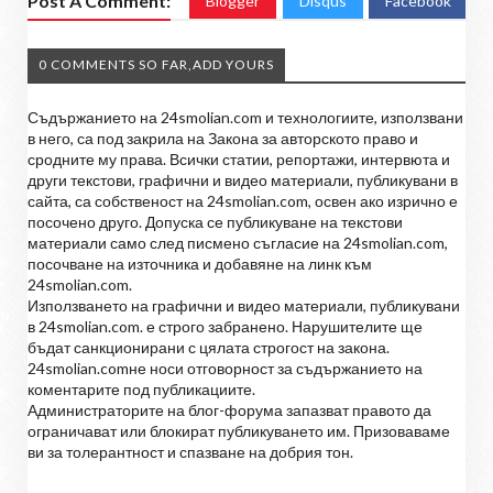
Post A Comment:
Blogger
Disqus
Facebook
0 COMMENTS SO FAR,ADD YOURS
Съдържанието на 24smolian.com и технологиите, използвани
в него, са под закрила на Закона за авторското право и
сродните му права. Всички статии, репортажи, интервюта и
други текстови, графични и видео материали, публикувани в
сайта, са собственост на 24smolian.com, освен ако изрично е
посочено друго. Допуска се публикуване на текстови
материали само след писмено съгласие на 24smolian.com,
посочване на източника и добавяне на линк към
24smolian.com.
Използването на графични и видео материали, публикувани
в 24smolian.com. е строго забранено. Нарушителите ще
бъдат санкционирани с цялата строгост на закона.
24smolian.comне носи отговорност за съдържанието на
коментарите под публикациите.
Администраторите на блог-форума запазват правото да
ограничават или блокират публикуването им. Призоваваме
ви за толерантност и спазване на добрия тон.