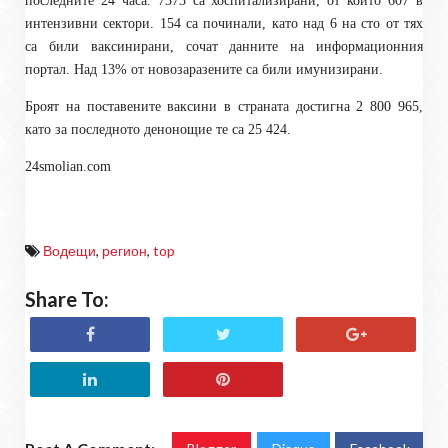
последните 24 часа. 7373 са хоспитализирани, от които 607 в
интензивни сектори. 154 са починали, като над 6 на сто от тях
са били ваксинирани, сочат данните на информационния
портал. Над 13% от новозаразените са били имунизирани.
Броят на поставените ваксини в страната достигна 2 800 965,
като за последното денонощие те са 25 424.
24smolian.com
Водещи
,
регион
,
top
Share To: