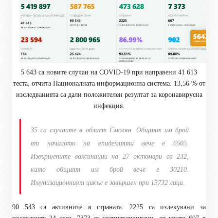
5 643 са новите случаи на COVID-19 при направени 41 613
теста, отчита Националната информационна система. 13,56 % от
изследванията са дали положителен резултат за коронавирусна
инфекция.
35 са случаите в област Смолян. Общият им брой
от началото на епидемията вече е 6505.
Извършените ваксинации на 27 октомври са 232,
като общият им брой вече е 30210.
Имунизационният цикъл е завършен при 15732 лица.
90 543 са активните в страната. 2225 са излекувани за