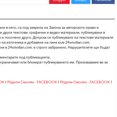
и в него, са под закрила на Закона за авторското право и
и други текстови, графични и видео материали, публикувани в
но е посочено друго. Допуска се публикуване на текстови материали
 на източника и добавяне на линк към 24smolian.com.
ни в 24smolian.com. е строго забранено. Нарушителите ще бъдат
оментарите под публикациите.
граничават или блокират публикуването им. Призоваваме ви за
OOK
I
Родопи Смолян - FACEBOOK
I
Родопи Смолян - FACEBOOK
I