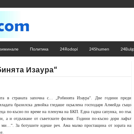
риминале
Политика
24Rodopi
24Shumen
24Bulg
бинята Изаура“
ата в страната започна с… „Робинята Изаура“. Две години преди
младата бразилска девойка гледаше оцъклена господаря Алмейда също
еца по-късно по време на пленума на БКП. Една гадна сапунка, но пък
си, а и отдъхване от съветските филми. Години по-късно дори лафът
и ми…“. За ботушите идеше реч. Ама малко простащина от зората на
е.