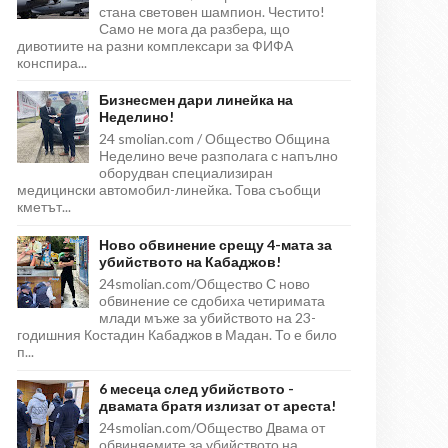
стана световен шампион. Честито!
Само не мога да разбера, що
дивотиите на разни комплексари за ФИФА
конспира...
Бизнесмен дари линейка на
Неделино!
24 smolian.com / Общество Община
Неделино вече разполага с напълно
оборудван специализиран
медицински автомобил-линейка. Това съобщи
кметът...
Ново обвинение срещу 4-мата за
убийството на Кабаджов!
24smolian.com/Общество С ново
обвинение се сдобиха четиримата
млади мъже за убийството на 23-
годишния Костадин Кабаджов в Мадан. То е било
п...
6 месеца след убийството -
двамата братя излизат от ареста!
24smolian.com/Общество Двама от
обвиняемите за убийството на