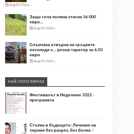
Aug 05 2026
-
Защо гола поляна стигна 56 000
евро…
Aug 05 2026
-
Слънчака отвърна на гръцките
октоподи с… розов таратор за 6,50
евро
Aug 05 2026
-
НАЙ-ПОПУЛЯРНИ
Фестивалът в Неделино`2022 -
програмата
Стъпка в бъдещето: Лечение на
хернии без разрез, без болка –