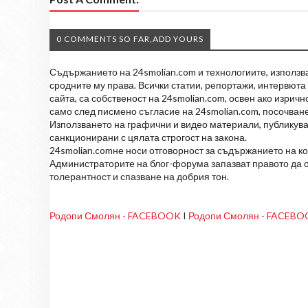
0 COMMENTS SO FAR,ADD YOURS
Съдържанието на 24smolian.com и технологиите, използван
сродните му права. Всички статии, репортажи, интервюта 
сайта, са собственост на 24smolian.com, освен ако изрич
само след писмено съгласие на 24smolian.com, посочване
Използването на графични и видео материали, публикува
санкционирани с цялата строгост на закона.
24smolian.comне носи отговорност за съдържанието на к
Администраторите на блог-форума запазват правото да о
толерантност и спазване на добрия тон.
Родопи Смолян - FACEBOOK
I
Родопи Смолян - FACEB