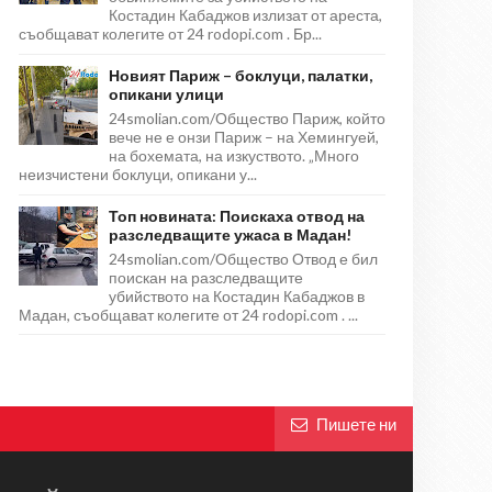
Костадин Кабаджов излизат от ареста,
съобщават колегите от 24 rodopi.com . Бр...
Новият Париж – боклуци, палатки,
опикани улици
24smolian.com/Общество Париж, който
вече не е онзи Париж – на Хемингуей,
на бохемата, на изкуството. „Много
неизчистени боклуци, опикани у...
Топ новината: Поискаха отвод на
разследващите ужаса в Мадан!
24smolian.com/Общество Отвод е бил
поискан на разследващите
убийството на Костадин Кабаджов в
Мадан, съобщават колегите от 24 rodopi.com . ...
Пишете ни