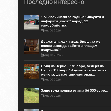
Последно интересно
1 619 починали за година! Инсулти и
инфаркти „косят“ наред, 12
самоубийства!
Aug 06 2026
-
Драмата на един мъж: Бившата ме
осакати, как да работя и плащам
издръжка?!
Aug 05 2026
-
Обяд на Черно – 141 евро, вечеря на
Бяло – 130 евро! И докато се мотат из
менюта, ще настане листопад…
Aug 05 2026
-
Защо гола поляна стигна 56 000 евро…
Aug 05 2026
-