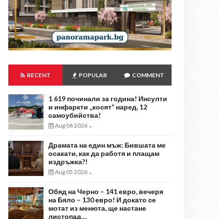
RECENT
POPULAR
COMMENT
1 619 починали за година! Инсулти
и инфаркти „косят“ наред, 12
самоубийства!
Aug 06 2026
-
Драмата на един мъж: Бившата ме
осакати, как да работя и плащам
издръжка?!
Aug 05 2026
-
Обяд на Черно – 141 евро, вечеря
на Бяло – 130 евро! И докато се
мотат из менюта, ще настане
листопад…