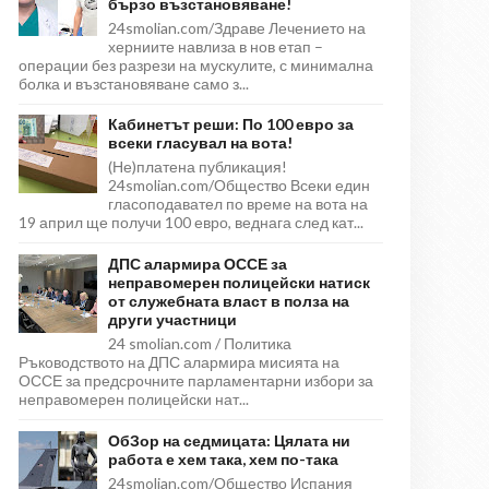
бързо възстановяване!
24smolian.com/Здраве Лечението на
херниите навлиза в нов етап –
операции без разрези на мускулите, с минимална
болка и възстановяване само з...
Кабинетът реши: По 100 евро за
всеки гласувал на вота!
(Не)платена публикация!
24smolian.com/Общество Всеки един
гласоподавател по време на вота на
19 април ще получи 100 евро, веднага след кат...
ДПС алармира ОССЕ за
неправомерен полицейски натиск
от служебната власт в полза на
други участници
24 smolian.com / Политика
Ръководството на ДПС алармира мисията на
ОССЕ за предсрочните парламентарни избори за
неправомерен полицейски нат...
ОбЗор на седмицата: Цялата ни
работа е хем така, хем по-така
24smolian.com/Общество Испания