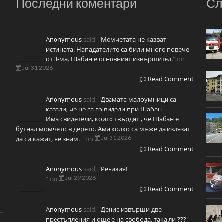
Последни коментари
Сл
Anonymous
said, "
Момчетата не казват
истината. Нападателите са били много повече
от 3-ма. Шабан е основният извършител.
" on
Jul 31 2026
Read Comment
Anonymous
said, "
Двамата малоумници са
казали, че не са го видели при Шабан.
Има свидетели, които твърдят , че Шабан е
бутнал момчето в дерето. Ама колко са мъже да излязат
Jul 31 2026
да си кажат, не знам.
" on
Read Comment
Anonymous
said, "
Ревизия!
Jul 29 2026
" on
Read Comment
Anonymous
said, "
Денис извърши две
престъпления и още е на свобода, така ли ???
"