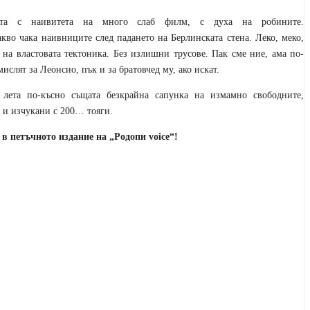
ната с наивитета на много слаб филм, с духа на робините.
кво чака наивниците след падането на Берлинската стена. Леко, меко,
на властовата тектоника. Без излишни трусове. Пак сме ние, ама по-
мислят за Леонсио, пък и за братовчед му, ако искат.
лета по-късно същата безкрайна сапунка на измамно свободните,
 и изчукани с 200… тояги.
 в петъчното издание на „Родопи voice“!