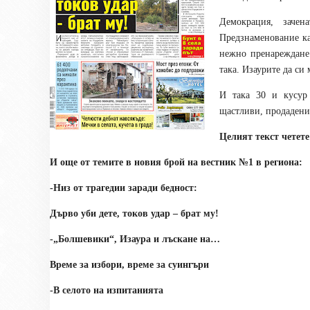
Демокрация, заче
Предзнаменование ка
нежно пренареждане 
така. Изаурите да си 
И така 30 и кусур 
щастливи, продадени
Целият текст четете
И още от темите в новия брой на вестник №1 в региона:
-Низ от трагедии заради бедност:
Дърво уби дете, токов удар – брат му!
-„Болшевики“, Изаура и лъскане на…
Време за избори, време за суингъри
-В селото на изпитанията