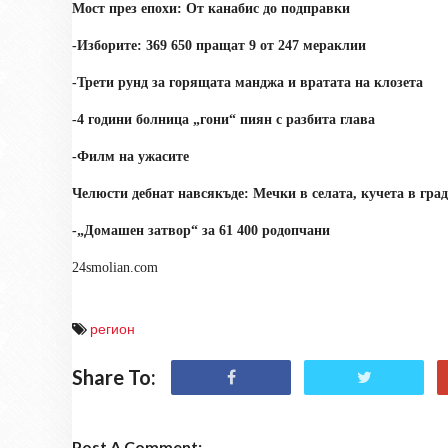
Мост през епохи: От канабис до подправки
-Изборите: 369 650 пращат 9 от 247 мераклии
-Трети рунд за горящата манджа и вратата на клозета
-4 години болница „гони“ пиян с разбита глава
-Филм на ужасите
Челюсти дебнат навсякъде: Мечки в селата, кучета в град
-„Домашен затвор“ за 61 400 родопчани
24smolian.com
регион
Share To:
Post A Comment: