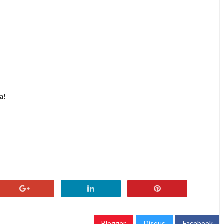
а!
Blogger
Disqus
Facebook