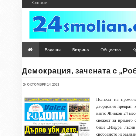
Контакти
Водещи
Витрина
Общество
К
Демокрация, зачената с „Ро
ОКТОМВРИ 14, 2021
Полъхът на промян
дворцовия преврат, 
както Живков 24 мес
свежест за времето 
беше „Изаура, лъсн
свободното изразяван