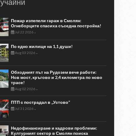
учайни
Пожар изпепели гараж в Смолян:
Огнеборците спасиха съседна постройка!
Jul 22 2026
-
По едно жилище на 1,1 души!
Aug 03 2026
-
Обходният път на Рудозем вече работи:
Нов мост, кръгово и 2,4 километра по ново
трасе!
Aug 02 2026
-
ПТП с пострадал в „Устово“
Jul 31 2026
-
Недофинансиране и кадрови проблеми:
Културният сектор в Смолян поиска