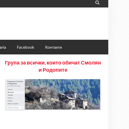

aria
Facebook
Контакти
Група за всички, които обичат Смолян
и Родопите