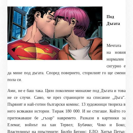
Под
Дъгата
Мечтата
на новия
нормален
сигурно е
да мине под дъгата. Според поверието, сторилият го ще смени
пола си.
Ами, не е баш така. Цяло поколение минахме под Дъгата и това
не се случи. Само, че през страниците на списание „Дъга“.
Първият и най-готин български комикс. 13 художници твориха в
него всякакви истории. Тираж 180 000. И не стигаше. Който го
притежаваше бе „гъзар“ навремето. Разкази в картинки за
Елемаг, войнът на хан Тервел; Бубачко; Чоко и Боко;
Властелинът на пръстените; Билбо Бегинс; ЕЛО; Хитър Петър;