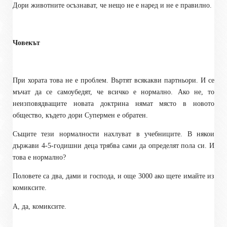
Дори животните осъзнават, че нещо не е наред и не е правилно.
Човекът
При хората това не е проблем. Въртят всякакви партньори. И се
мъчат да се самоубедят, че всичко е нормално. Ако не, то
неизповядващите новата доктрина нямат място в новото
общество, където дори Супермен е обратен.
Същите тези нормалности нахлуват в учебниците. В някои
държави 4-5-годишни деца трябва сами да определят пола си. И
това е нормално?
Половете са два, дами и господа, и още 3000 ако щете имайте из
комиксите.
А, да, комиксите.