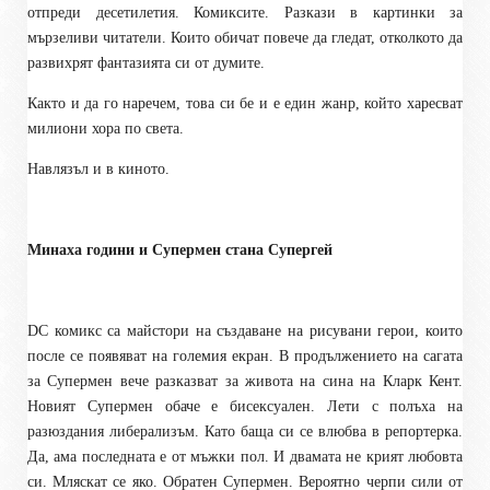
отпреди десетилетия. Комиксите. Разкази в картинки за
мързеливи читатели. Които обичат повече да гледат, отколкото да
развихрят фантазията си от думите.
Както и да го наречем, това си бе и е един жанр, който харесват
милиони хора по света.
Навлязъл и в киното.
Минаха години и Супермен стана Супергей
DC комикс са майстори на създаване на рисувани герои, които
после се появяват на големия екран. В продължението на сагата
за Супермен вече разказват за живота на сина на Кларк Кент.
Новият Супермен обаче е бисексуален. Лети с полъха на
разюздания либерализъм. Като баща си се влюбва в репортерка.
Да, ама последната е от мъжки пол. И двамата не крият любовта
си. Мляскат се яко. Обратен Супермен. Вероятно черпи сили от