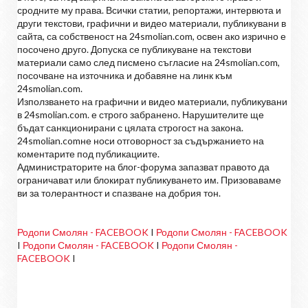
сродните му права. Всички статии, репортажи, интервюта и
други текстови, графични и видео материали, публикувани в
сайта, са собственост на 24smolian.com, освен ако изрично е
посочено друго. Допуска се публикуване на текстови
материали само след писмено съгласие на 24smolian.com,
посочване на източника и добавяне на линк към
24smolian.com.
Използването на графични и видео материали, публикувани
в 24smolian.com. е строго забранено. Нарушителите ще
бъдат санкционирани с цялата строгост на закона.
24smolian.comне носи отговорност за съдържанието на
коментарите под публикациите.
Администраторите на блог-форума запазват правото да
ограничават или блокират публикуването им. Призоваваме
ви за толерантност и спазване на добрия тон.
Родопи Смолян - FACEBOOK
I
Родопи Смолян - FACEBOOK
I
Родопи Смолян - FACEBOOK
I
Родопи Смолян -
FACEBOOK
I