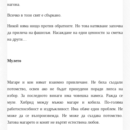
нагона.
Всичко в този свят е сбъркано.
Никой няма нищо против обратните. Но това натякване започва
да прилича на фашизъм. Насаждане на едни ценности за сметка
на други…
Мулето
Магаре и кон нямат взаимно привличане. Не биха създали
потомство, освен ако не бъдат принудени поради липса на
избор. За последното винаги има човешка намеса. Ражда се
муле. Хибрид между мъжко магаре и кобила. По-голяма
работоспособност и издръжливост. Има обаче един проблем. Не
може да се възпроизвежда. Не може да създава потомство.
Затова магарето и конят не въртят естествена любов.