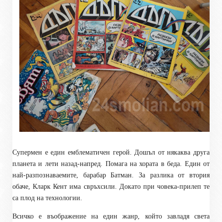
Супермен е един емблематичен герой. Дошъл от някаква друга
планета и лети назад-напред. Помага на хората в беда. Един от
най-разпознаваемите, барабар Батман. За разлика от втория
обаче, Кларк Кент има свръхсили. Докато при човека-прилеп те
са плод на технологии.
Всичко е въображение на един жанр, който завладя света