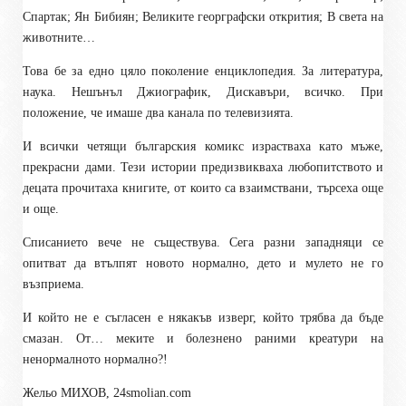
Спартак; Ян Бибиян; Великите георграфски открития; В света на
животните…
Това бе за едно цяло поколение енциклопедия. За литература,
наука. Нешънъл Джиографик, Дискавъри, всичко. При
положение, че имаше два канала по телевизията.
И всички четящи българския комикс израстваха като мъже,
прекрасни дами. Тези истории предизвикваха любопитството и
децата прочитаха книгите, от които са взаимствани, търсеха още
и още.
Списанието вече не съществува. Сега разни западняци се
опитват да втълпят новото нормално, дето и мулето не го
възприема.
И който не е съгласен е някакъв изверг, който трябва да бъде
смазан. От… меките и болезнено раними креатури на
ненормалното нормално?!
Жельо МИХОВ, 24smolian.com