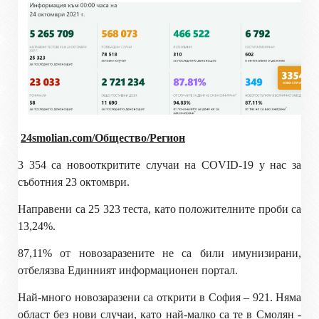
24smolian
.com
/Общество/Регион
3
354 са новооткритите случаи на
COVID-
19 у нас за
съботния 23 октомври.
Направени са 25 323 теста, като положителните проби са
13,24%.
87,11% от новозаразените не са били имунизирани,
отбелязва Единният информационен портал.
Най-много новозаразени са открити в София – 921. Няма
област без нови случаи, като най-малко са те в Смолян -