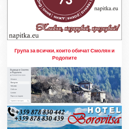
Група за всички, които обичат Смолян и
Родопите