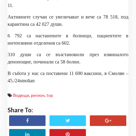
11.
Активните случаи се увеличават и вече са 78 518, под
карантина са 42 027 души.
6 792 са настанените в болници, пациентите в
интензивни отделения са 602.
310 души са се възстановили през изминалото
денонощие, починали са 58 болни.
В събота у нас са поставени
11 690 ваксини, в Смолян –
45./
24smolian
Водещи
,
регион
,
top
Share To: