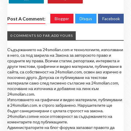
Post A Comment:
Blogger
Disqus
Facebook
0 COMMENTS SO FAR,ADD YOURS
Съдържанието на 24smolian.com и технологиите, използвани
в него, са под закрила на Закона за авторското право и
сродните му права. Всички статии, репортажи, интервюта и
други текстови, графични и видео материали, публикувани в
сайта, са собственост на 24smolian.com, освен ако изрично е
посочено друго. Допуска се публикуване на текстови
материали само след писмено съгласие на 24smolian.com,
посочване на източника и добавяне на линк към
24smolian.com.
Използването на графични и видео материали, публикувани
в 24smolian.com. е строго забранено. Нарушителите ще
бъдат санкционирани с цялата строгост на закона.
24smolian.comне носи отговорност за съдържанието на
коментарите под публикациите.
Администраторите на блог-форума запазват правото да