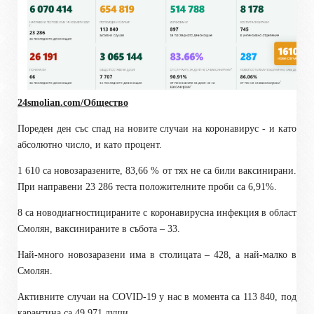
24smolian.com
/Общество
Пореден ден със спад на новите случаи на коронавирус - и като
абсолютно число, и като процент.
1 610 са новозаразените, 83,66 % от тях не са били ваксинирани.
При направени 23 286 теста положителните проби са 6,91%.
8 са новодиагностицираните с коронавирусна инфекция в област
Смолян, ваксинираните в събота – 33.
Най-много новозаразени има в столицата – 428, а най-малко в
Смолян.
Активните случаи на
COVID-19
у нас в момента са 113 840, под
карантина са 49 971 души.