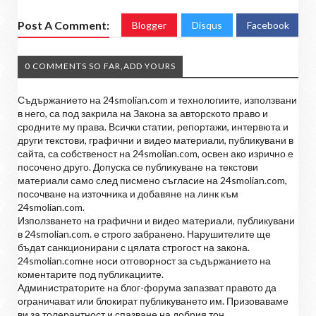
Post A Comment:
Blogger
Disqus
Facebook
0 COMMENTS SO FAR,ADD YOURS
Съдържанието на 24smolian.com и технологиите, използвани
в него, са под закрила на Закона за авторското право и
сродните му права. Всички статии, репортажи, интервюта и
други текстови, графични и видео материали, публикувани в
сайта, са собственост на 24smolian.com, освен ако изрично е
посочено друго. Допуска се публикуване на текстови
материали само след писмено съгласие на 24smolian.com,
посочване на източника и добавяне на линк към
24smolian.com.
Използването на графични и видео материали, публикувани
в 24smolian.com. е строго забранено. Нарушителите ще
бъдат санкционирани с цялата строгост на закона.
24smolian.comне носи отговорност за съдържанието на
коментарите под публикациите.
Администраторите на блог-форума запазват правото да
ограничават или блокират публикуването им. Призоваваме
ви за толерантност и спазване на добрия тон.