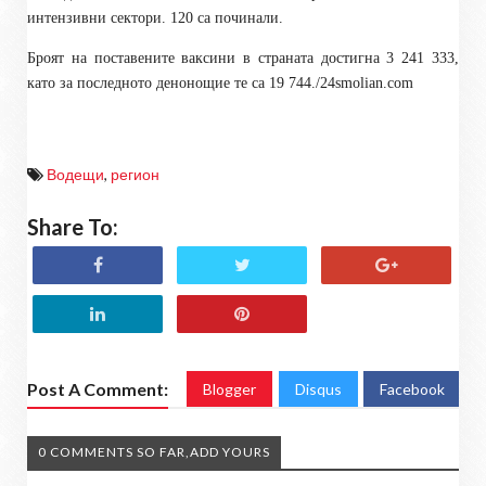
интензивни сектори. 120 са починали
.
Броят на поставените ваксини в страната достигна 3 241 333,
като за последното денонощие те са 19 744./
24smolian.com
Водещи
,
регион
Share To:
Post A Comment:
Blogger
Disqus
Facebook
0 COMMENTS SO FAR,ADD YOURS