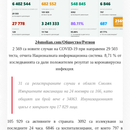
24smolian.com/Общество/Регион
2 569 са новите случаи на COVID-19 при направени 29 503
теста, отчита Националната информационна система. 8,71 % от
изследванията са дали положителен резултат за коронавирусна
инфекция.
31 са регистрираните случаи в област Смолян.
Извършените ваксинации на 24 ноември са 166, като
общият им брой вече е 34063. Имунизационният
цикъл е завършен при 17 829 лица.
105 929 са активните в страната. 3092 са излекувани за
последните 24 часа. 6846 са хоспитализирани, от които 797 в