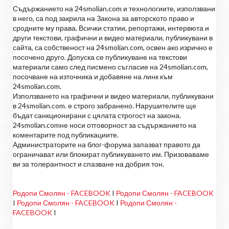
Съдържанието на 24smolian.com и технологиите, използвани
в него, са под закрила на Закона за авторското право и
сродните му права. Всички статии, репортажи, интервюта и
други текстови, графични и видео материали, публикувани в
сайта, са собственост на 24smolian.com, освен ако изрично е
посочено друго. Допуска се публикуване на текстови
материали само след писмено съгласие на 24smolian.com,
посочване на източника и добавяне на линк към
24smolian.com.
Използването на графични и видео материали, публикувани
в 24smolian.com. е строго забранено. Нарушителите ще
бъдат санкционирани с цялата строгост на закона.
24smolian.comне носи отговорност за съдържанието на
коментарите под публикациите.
Администраторите на блог-форума запазват правото да
ограничават или блокират публикуването им. Призоваваме
ви за толерантност и спазване на добрия тон.
Родопи Смолян - FACEBOOK
I
Родопи Смолян - FACEBOOK
I
Родопи Смолян - FACEBOOK
I
Родопи Смолян -
FACEBOOK
I