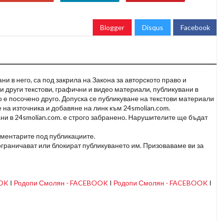
Blogger
Disqus
Facebook
и в него, са под закрила на Закона за авторското право и
и други текстови, графични и видео материали, публикувани в
но е посочено друго. Допуска се публикуване на текстови материали
 на източника и добавяне на линк към 24smolian.com.
ни в 24smolian.com. е строго забранено. Нарушителите ще бъдат
оментарите под публикациите.
граничават или блокират публикуването им. Призоваваме ви за
OOK
I
Родопи Смолян - FACEBOOK
I
Родопи Смолян - FACEBOOK
I