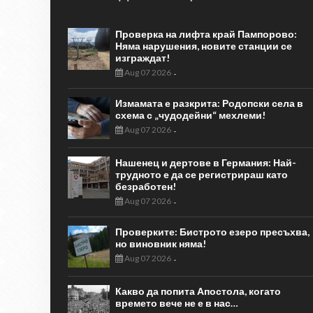
Проверка на лифта край Пампорово:
Няма нарушения, новите станции се
изграждат!
Aug 07 2026
-
Измамата е разкрита: Родопски села в
схема с „чудодейни“ мехлеми!
Aug 07 2026
-
Нашенец и дертове в Германия: Най-
трудното е да се регистрираш като
безработен!
Aug 07 2026
-
Проверките: Бистрото езеро пресъхва,
но виновник няма!
Aug 07 2026
-
Какво да попита Апостола, когато
времето вече не е в нас…