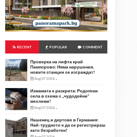
RECENT
POPULAR
COMMENT
Проверка на лифта край
Пампорово: Няма нарушения,
новите станции се изграждат!
Aug 07 2026
-
Измамата е разкрита: Родопски
села в схема с „чудодейни“
мехлеми!
Aug 07 2026
-
Нашенец и дертове в Германия:
Най-трудното е да се регистрираш
като безработен!
Aug 07 2026