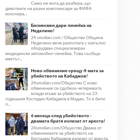
Само не мога да разбера, що
дивотиите на разни комплексари за ФИФА
конспира...
Бизнесмен дари линейка на
Неделино!
24 smolian.com / Общество Община
Неделино вече разполага с напълно
оборудван специализиран
медицински автомобил-линейка. Това съобщи
кметът...
Ново обвинение срещу 4-мата за
убийството на Кабаджов!
24smolian.com/Общество С ново
обвинение се сдобиха четиримата
млади мъже за убийството на 23-
годишния Костадин Кабаджов в Мадан. То е било
п...
6 месеца след убийството -
двамата братя излизат от ареста!
24smolian.com/Общество Двама от
обвиняемите за убийството на
Костадин Кабаджов излизат от ареста,