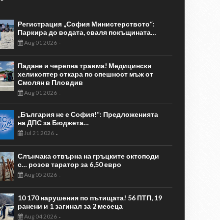
Регистрация „София Министерството“:
Паркира до водата, сваля покъщината…
Aug 01 2026
-
Падане и черепна травма! Медицински
хеликоптер откара по спешност мъж от
Смолян в Пловдив
Aug 01 2026
-
„България не е София!“: Предложенията
на ДПС за Бюджета…
Jul 21 2026
-
Слънчака отвърна на гръцките октоподи
с… розов таратор за 6,50 евро
Aug 05 2026
-
10 170 нарушения по пътищата! 56 ПТП, 19
ранени и 1 загинал за 2 месеца
Aug 04 2026
-