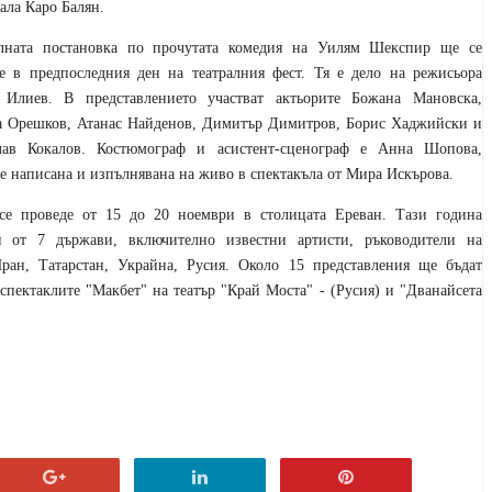
ала Каро Балян.
алната постановка по прочутата комедия на Уилям Шекспир ще се
е в предпоследния ден на театралния фест. Тя е дело на режисьора
 Илиев. В представлението участват актьорите Божана Мановска,
ла Орешков, Атанас Найденов, Димитър Димитров, Борис Хаджийски и
лав Кокалов. Костюмограф и асистент-сценограф е Анна Шопова,
 е написана и изпълнявана на живо в спектакъла от Мира Искърова.
се проведе от 15 до 20 ноември в столицата Ереван. Тази година
 от 7 държави, включително известни артисти, ръководители на
ан, Татарстан, Украйна, Русия. Около 15 представления ще бъдат
спектаклите "Макбет" на театър "Край Моста" - (Русия) и "Дванайсета