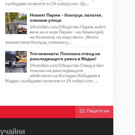
съобщават колегите от 24 rodopi.com . Бр...
Новият Париж – боклуци, палатки,
опикани улици
24smolian.com/Общество Париж, който
вече не е онзи Париж – на Хемингуей,
на бохемата, на изкуството. „Много
неизчистени боклуци, опикани у...
Топ новината: Поискаха отвод на
разследващите ужаса в Мадан!
24smolian.com/Общество Отвод е бил
поискан на разследващите
убийството на Костадин Кабаджов в
Мадан, съобщават колегите от 24 rodopi.com . ...
Пишете ни
учайни