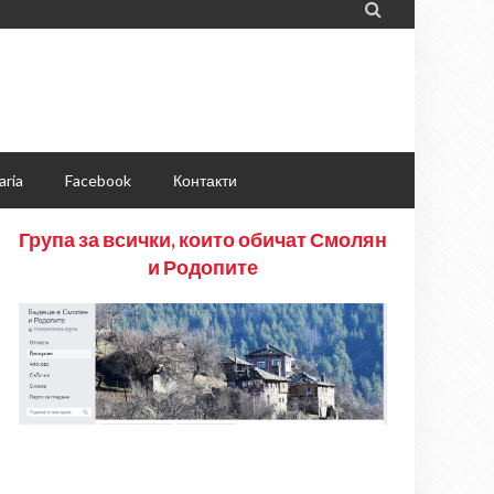

aria
Facebook
Контакти
Група за всички, които обичат Смолян
и Родопите