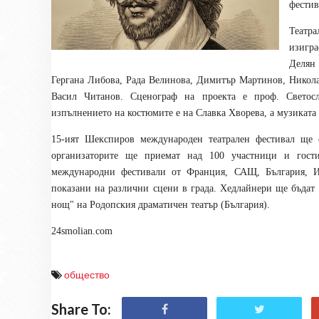
фестив
Театр
изигра
Делян
Гергана Либова, Рада Велинова, Димитър Мартинов, Нико
Васил Читанов. Сценограф на проекта е проф. Светос
изпълнението на костюмите е на Славка Хворева, а музиката
15-ият Шекспиров международен театрален фестивал ще 
организаторите ще приемат над 100 участници и гости
международни фестивали от Франция, САЩ, България, Ир
показани на различни сцени в града. Хедлайнери ще бъдат 
нощ" на Родопския драматичен театър (България).
24smolian.com
общество
Share To: