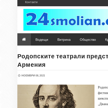
Контакти
Водещи
Витрина
Общество
К
Родопските театрали предс
Армения
НОЕМВРИ 08, 2021
Родоп
фести
шексп
„Двана