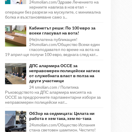
24smolian.com/Здраве Лечението на
херниите навлиза в нов етап –
операции без разрези на мускулите, с минимална
болка и възстановяване само з...
Кабинетът реши: По 100 евро за
всеки гласувал на вота!
(Не)платена публикация!
24smolian.com/Общество Всеки един
гласоподавател по време на вота на
19 април ще получи 100 евро, веднага след кат...
ДПС алармира ОССЕ за
неправомерен полицейски натиск
от служебната власт в полза на
други участници
24 smolian.com / Политика
Ръководството на ДПС алармира мисията на
ОССЕ за предсрочните парламентарни избори за
неправомерен полицейски нат...
ОбЗор на седмицата: Цялата ни
работа е хем така, хем по-така
24smolian.com/Общество Испания
стана световен шампион. Честито!