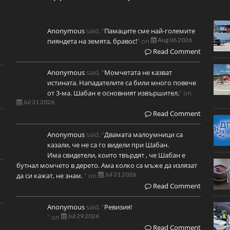
Anonymous
said, "
Памаците сме най-големите
Aug 06 2026
пияндета на земята, бравос!
" on
Read Comment
Anonymous
said, "
Момчетата не казват
истината. Нападателите са били много повече
от 3-ма. Шабан е основният извършител.
" on
Jul 31 2026
Read Comment
Anonymous
said, "
Двамата малоумници са
казали, че не са го видели при Шабан.
Има свидетели, които твърдят , че Шабан е
бутнал момчето в дерето. Ама колко са мъже да излязат
Jul 31 2026
да си кажат, не знам.
" on
Read Comment
Anonymous
said, "
Ревизия!
Jul 29 2026
" on
Read Comment