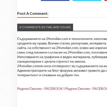
Post A Comment:
0 COMMENTS SO FAR,ADD YOURS
Съдържанието на 24smolian.com и технологиите, използван
сродните му права. Всички статии, репортажи, интервюта 
сайта, са собственост на 24smolian.com, освен ако изрич
само след писмено съгласие на 24smolian.com, посочване
Използването на графични и видео материали, публикува
санкционирани с цялата строгост на закона.
24smolian.comне носи отговорност за съдържанието на к
Администраторите на блог-форума запазват правото да о
толерантност и спазване на добрия тон.
Родопи Смолян - FACEBOOK
I
Родопи Смолян - FACEB