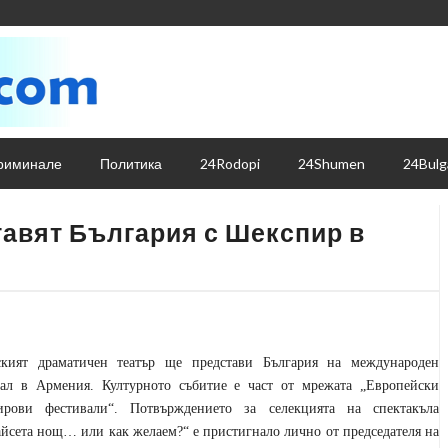
риминале
Политика
24Rodopi
24Shumen
24Bulg
тавят България с Шекспир в
ският драматичен театър ще представи България на международен
вал в Армения. Културното събитие е част от мрежата „Европейски
ирови фестивали“. Потвърждението за селекцията на спектакъла
йсета нощ… или как желаем?“ е пристигнало лично от председателя на