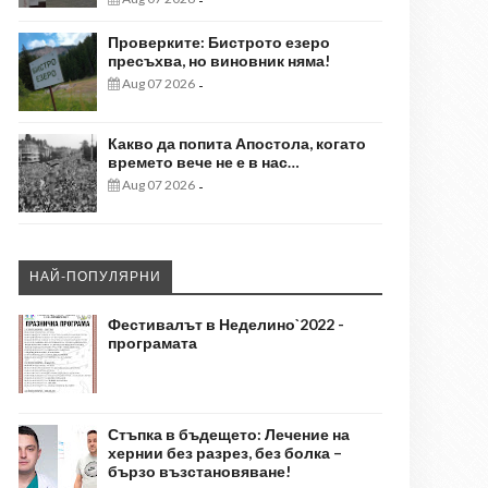
-
Проверките: Бистрото езеро
пресъхва, но виновник няма!
Aug 07 2026
-
Какво да попита Апостола, когато
времето вече не е в нас…
Aug 07 2026
-
НАЙ-ПОПУЛЯРНИ
Фестивалът в Неделино`2022 -
програмата
Стъпка в бъдещето: Лечение на
хернии без разрез, без болка –
бързо възстановяване!