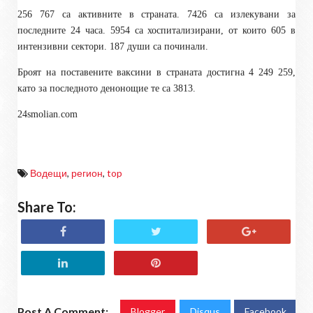
256 767 са активните в страната. 7426 са излекувани за
последните 24 часа. 5954 са хоспитализирани, от които 605 в
интензивни сектори. 187 души са починали
.
Броят на поставените ваксини в страната достигна 4 249 259,
като за последното денонощие те са 3813.
24smolian.com
Водещи
,
регион
,
top
Share To:
Post A Comment:
Blogger
Disqus
Facebook