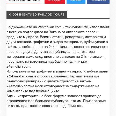
0 COMMENTS SO FAR,ADD YOURS
Съдържанието на 24smolian.com и технологиите, използвани
в него, са под закрила на Закона за авторското право и
сродните му права. Всички статии, репортажи, интервюта и
други текстови, графични и видео материали, публикувани в
сайта, са собственост на 24smolian.com, освен ако изрично е
посочено друго. Допуска се публикуване на текстови
материали само след писмено съгласие на 24smolian.com,
посочване на източника и добавяне на линк към
24smolian.com.
Използването на графични и видео материали, публикувани
в 24smolian.com. е строго забранено. Нарушителите ще
бъдат санкционирани с цялата строгост на закона.
24smolian.comне носи отговорност за съдържанието на
коментарите под публикациите.
Администраторите на блог-форума запазват правото да
ограничават или блокират публикуването им. Призоваваме
ви за толерантност и спазване на добрия тон.