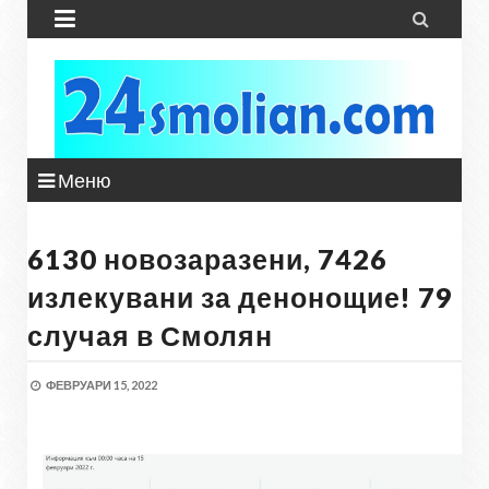


Меню
6130 новозаразени, 7426
излекувани за денонощие! 79
случая в Смолян
ФЕВРУАРИ 15, 2022