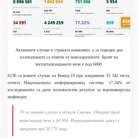
Активните случаи в страната намаляват, а за пореден ден
излекуваните са повече от новозаразените. Броят на
хоспитализираните вече е под 6000.
6130 са новите случаи на Ковид-19 при направени 35 342 теста,
отчита Националната информационна система. 17,34% от
изследванията са дали положителен резултат за коронавирусна
инфекция.
79 са новите случаи в област Смолян. Общият брой
вааксинации вече е 44 994. Имунизационният цикъл е
завършен при 20 770 лица.