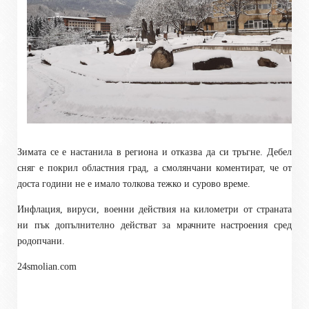
Зимата се е настанила в региона и отказва да си тръгне. Дебел
сняг е покрил областния град, а смолянчани коментират, че от
доста години не е имало толкова тежко и сурово време.
Инфлация, вируси, военни действия на километри от страната
ни пък допълнително действат за мрачните настроения сред
родопчани.
24smolian.com