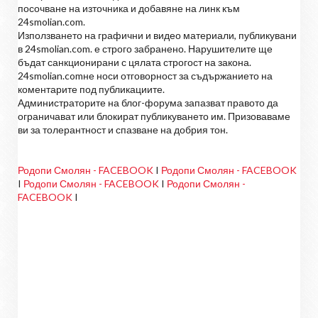
посочване на източника и добавяне на линк към
24smolian.com.
Използването на графични и видео материали, публикувани
в 24smolian.com. е строго забранено. Нарушителите ще
бъдат санкционирани с цялата строгост на закона.
24smolian.comне носи отговорност за съдържанието на
коментарите под публикациите.
Администраторите на блог-форума запазват правото да
ограничават или блокират публикуването им. Призоваваме
ви за толерантност и спазване на добрия тон.
Родопи Смолян - FACEBOOK
I
Родопи Смолян - FACEBOOK
I
Родопи Смолян - FACEBOOK
I
Родопи Смолян -
FACEBOOK
I