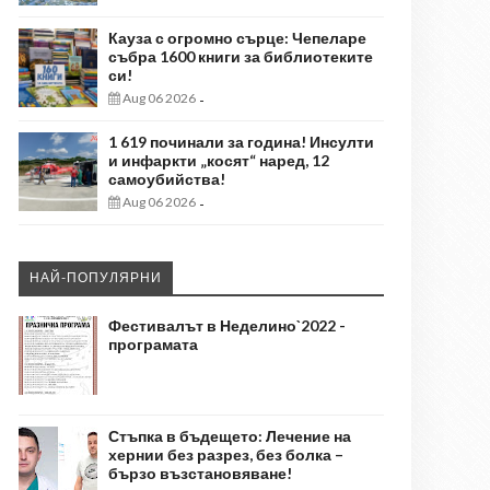
Кауза с огромно сърце: Чепеларе
събра 1600 книги за библиотеките
си!
Aug 06 2026
-
1 619 починали за година! Инсулти
и инфаркти „косят“ наред, 12
самоубийства!
Aug 06 2026
-
НАЙ-ПОПУЛЯРНИ
Фестивалът в Неделино`2022 -
програмата
Стъпка в бъдещето: Лечение на
хернии без разрез, без болка –
бързо възстановяване!