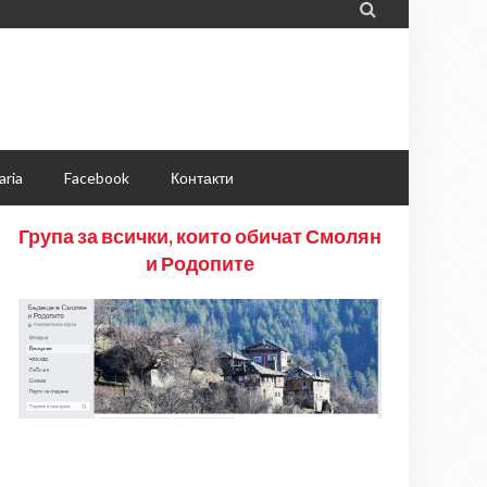

aria
Facebook
Контакти
Група за всички, които обичат Смолян
и Родопите