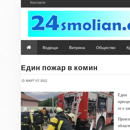
Контакти
Водещи
Витрина
Общество
К
Един пожар в комин
МАРТ 07, 2022
Един 
пресце
се е з
Произ
област