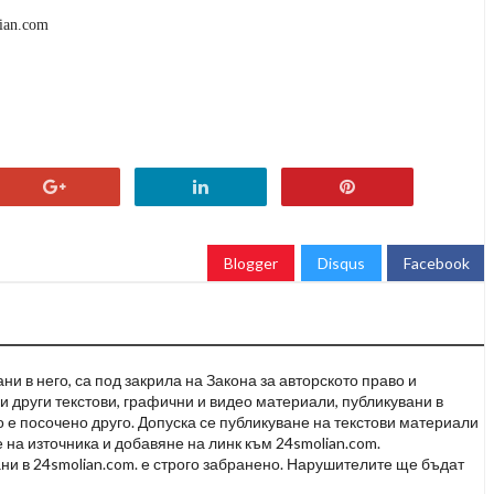
ian.com
Blogger
Disqus
Facebook
и в него, са под закрила на Закона за авторското право и
и други текстови, графични и видео материали, публикувани в
но е посочено друго. Допуска се публикуване на текстови материали
 на източника и добавяне на линк към 24smolian.com.
ни в 24smolian.com. е строго забранено. Нарушителите ще бъдат