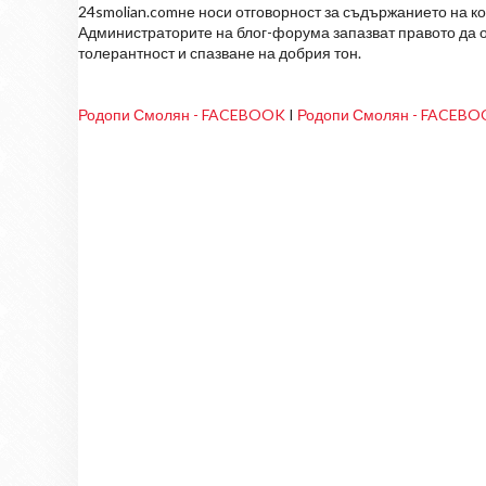
24smolian.comне носи отговорност за съдържанието на к
Администраторите на блог-форума запазват правото да о
толерантност и спазване на добрия тон.
Родопи Смолян - FACEBOOK
I
Родопи Смолян - FACEB