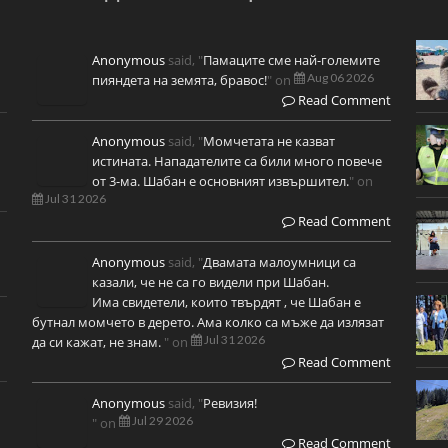
Anonymous
said, "
Памаците сме най-големите
Aug 06 2026
пияндета на земята, бравос!
" on
Read Comment
Anonymous
said, "
Момчетата не казват
истината. Нападателите са били много повече
от 3-ма. Шабан е основният извършител.
" on
Jul 31 2026
Read Comment
Anonymous
said, "
Двамата малоумници са
казали, че не са го видели при Шабан.
Има свидетели, които твърдят , че Шабан е
бутнал момчето в дерето. Ама колко са мъже да излязат
Jul 31 2026
да си кажат, не знам.
" on
Read Comment
Anonymous
said, "
Ревизия!
Jul 29 2026
" on
Read Comment