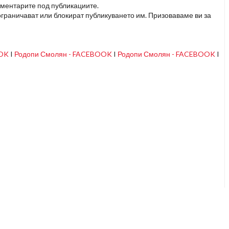
оментарите под публикациите.
граничават или блокират публикуването им. Призоваваме ви за
OOK
I
Родопи Смолян - FACEBOOK
I
Родопи Смолян - FACEBOOK
I