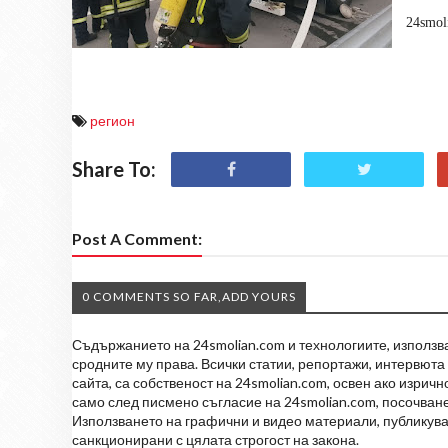
24smol
регион
Share To:
Post A Comment:
0 COMMENTS SO FAR,ADD YOURS
Съдържанието на 24smolian.com и технологиите, използван
сродните му права. Всички статии, репортажи, интервюта 
сайта, са собственост на 24smolian.com, освен ако изрич
само след писмено съгласие на 24smolian.com, посочване
Използването на графични и видео материали, публикува
санкционирани с цялата строгост на закона.