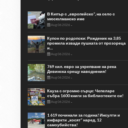
В Кипър с „европейско“, на село с
мюсюлманско име
Aug 06 2026
-
Купон по родопски: Рожденик на 3,85
промила извади пушката от прозореца
и…
Aug 06 2026
-
769 хил. евро за укрепване на река
Девинска срещу наводнения!
Aug 06 2026
-
Кауза с огромно сърце: Чепеларе
събра 1600 книги за библиотеките си!
Aug 06 2026
-
1 619 починали за година! Инсулти и
инфаркти „косят“ наред, 12
самоубийства!