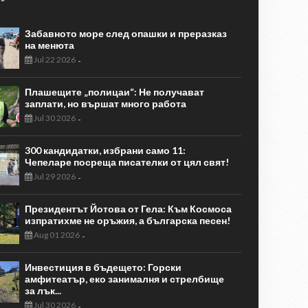
Забавното море след опашки и преразказ
на менюта
Jul 22 2026
-
Плашещите „полицаи“: Не получават
заплати, но вършат много работа
Jul 30 2026
-
300 кандидатки, избрани само 11:
Чепеларе посреща писателки от цял свят!
Jul 29 2026
-
Президентът Йотова от Гела: Към Космоса
изпратихме не оръжия, а българска песен!
Aug 01 2026
-
Инвестиция в бъдещето: Горски
амфитеатър, еко занималня и стрелбище
за лък...
Jul 30 2026
-