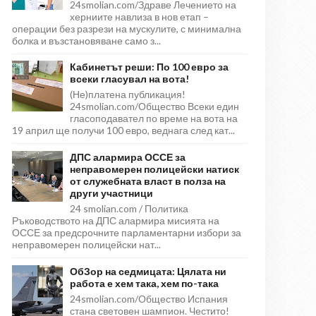
24smolian.com/Здраве Лечението на
херниите навлиза в нов етап –
операции без разрези на мускулите, с минимална
болка и възстановяване само з...
Кабинетът реши: По 100 евро за
всеки гласувал на вота!
(Не)платена публикация!
24smolian.com/Общество Всеки един
гласоподавател по време на вота на
19 април ще получи 100 евро, веднага след кат...
ДПС алармира ОССЕ за
неправомерен полицейски натиск
от служебната власт в полза на
други участници
24 smolian.com / Политика
Ръководството на ДПС алармира мисията на
ОССЕ за предсрочните парламентарни избори за
неправомерен полицейски нат...
ОбЗор на седмицата: Цялата ни
работа е хем така, хем по-така
24smolian.com/Общество Испания
стана световен шампион. Честито!