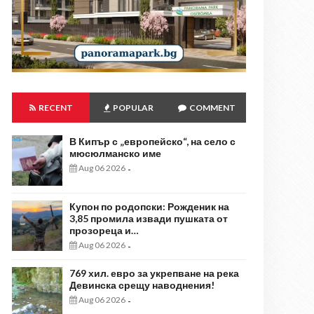
RECENT
POPULAR
COMMENT
В Кипър с „европейско“, на село с
мюсюлманско име
Aug 06 2026
-
Купон по родопски: Рожденик на
3,85 промила извади пушката от
прозореца и…
Aug 06 2026
-
769 хил. евро за укрепване на река
Девинска срещу наводнения!
Aug 06 2026
-