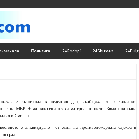
риминале
Политика
24Rodopi
24Shumen
24Bulg
пожар е възникнал в неделния ден, съобщиха от регионалния
нтър на МВР. Няма нанесени преки материални щети. Комин на къща
апалил в Смолян.
шествието е ликвидирано
от екип на
противопожарната служба в
ния град.