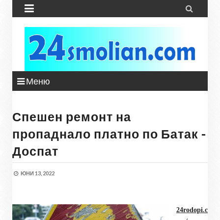


Меню
Спешен ремонт на
пропаднало платно по Батак -
Доспат
ЮНИ 13, 2022
24rodopi.c