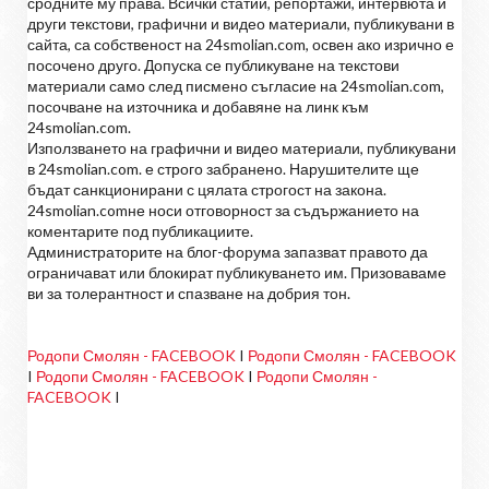
сродните му права. Всички статии, репортажи, интервюта и
други текстови, графични и видео материали, публикувани в
сайта, са собственост на 24smolian.com, освен ако изрично е
посочено друго. Допуска се публикуване на текстови
материали само след писмено съгласие на 24smolian.com,
посочване на източника и добавяне на линк към
24smolian.com.
Използването на графични и видео материали, публикувани
в 24smolian.com. е строго забранено. Нарушителите ще
бъдат санкционирани с цялата строгост на закона.
24smolian.comне носи отговорност за съдържанието на
коментарите под публикациите.
Администраторите на блог-форума запазват правото да
ограничават или блокират публикуването им. Призоваваме
ви за толерантност и спазване на добрия тон.
Родопи Смолян - FACEBOOK
I
Родопи Смолян - FACEBOOK
I
Родопи Смолян - FACEBOOK
I
Родопи Смолян -
FACEBOOK
I