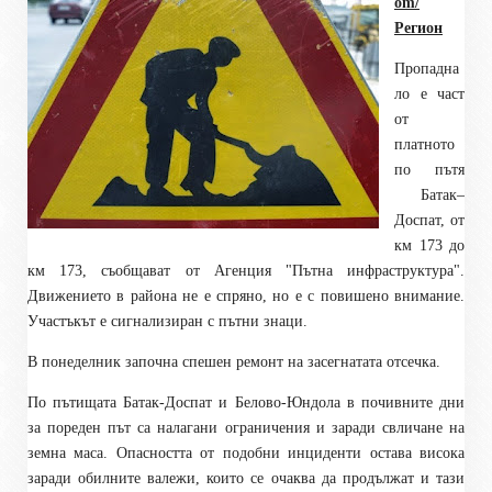
om/
Регион
Пропадна
ло е част
от
платното
по пътя
Батак–
Доспат, от
км 173 до
км 173, съобщават от Агенция "Пътна инфраструктура".
Движението в района не е спряно, но е с повишено внимание.
Участъкът е сигнализиран с пътни знаци.
В понеделник започна спешен ремонт на засегнатата отсечка.
По пътищата Батак-Доспат и Белово-Юндола в почивните дни
за пореден път са налагани ограничения и заради свличане на
земна маса. Опасността от подобни инциденти остава висока
заради обилните валежи, които се очаква да продължат и тази