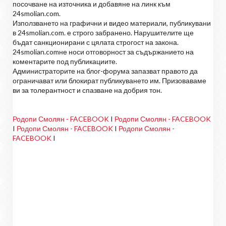
посочване на източника и добавяне на линк към
24smolian.com.
Използването на графични и видео материали, публикувани
в 24smolian.com. е строго забранено. Нарушителите ще
бъдат санкционирани с цялата строгост на закона.
24smolian.comне носи отговорност за съдържанието на
коментарите под публикациите.
Администраторите на блог-форума запазват правото да
ограничават или блокират публикуването им. Призоваваме
ви за толерантност и спазване на добрия тон.
Родопи Смолян - FACEBOOK
I
Родопи Смолян - FACEBOOK
I
Родопи Смолян - FACEBOOK
I
Родопи Смолян -
FACEBOOK
I