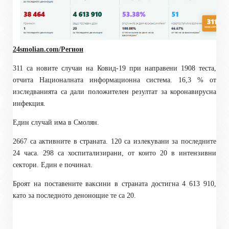
24smolian.com/Регион
311 са новите случаи на Ковид-19 при направени 1908 теста,
отчита Националната информационна система. 16,3 % от
изследванията са дали положителен резултат за коронавирусна
инфекция.
Един случай има в Смолян.
2667 са активните в страната. 120 са излекувани за последните
24 часа. 298 са хоспитализирани, от които 20 в интензивни
сектори. Един е починал.
Броят на поставените ваксини в страната достигна 4 613 910,
като за последното денонощие те са 20.