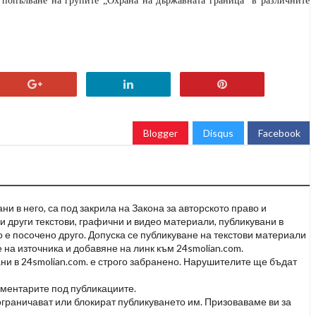
 попълване на групите „Охрана на държавната граница“ в различните
Blogger
Disqus
Facebook
и в него, са под закрила на Закона за авторското право и
и други текстови, графични и видео материали, публикувани в
но е посочено друго. Допуска се публикуване на текстови материали
 на източника и добавяне на линк към 24smolian.com.
ни в 24smolian.com. е строго забранено. Нарушителите ще бъдат
оментарите под публикациите.
граничават или блокират публикуването им. Призоваваме ви за