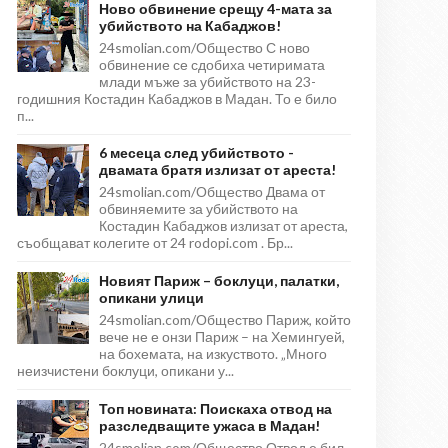
Ново обвинение срещу 4-мата за
убийството на Кабаджов!
24smolian.com/Общество С ново
обвинение се сдобиха четиримата
млади мъже за убийството на 23-
годишния Костадин Кабаджов в Мадан. То е било
п...
6 месеца след убийството -
двамата братя излизат от ареста!
24smolian.com/Общество Двама от
обвиняемите за убийството на
Костадин Кабаджов излизат от ареста,
съобщават колегите от 24 rodopi.com . Бр...
Новият Париж – боклуци, палатки,
опикани улици
24smolian.com/Общество Париж, който
вече не е онзи Париж – на Хемингуей,
на бохемата, на изкуството. „Много
неизчистени боклуци, опикани у...
Топ новината: Поискаха отвод на
разследващите ужаса в Мадан!
24smolian.com/Общество Отвод е бил