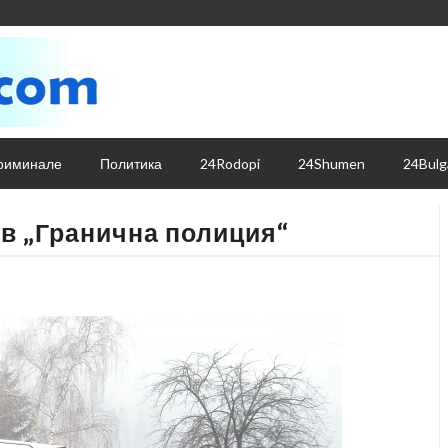
риминале
Политика
24Rodopi
24Shumen
24Bulg
 в „Гранична полиция“