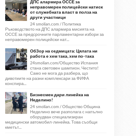
ДПС алармира ОССЕ за
неправомерен полицейски натиск
от служебната власт в полза на
други участници
24 smolian.com / Политика
Ръководството на ДПС алармира мисията на
ОССЕ за предсрочните парламентарни избори за
неправомерен полицейски нат...
ОбЗор на седмицата: Цялата ни
работа е хем така, хем по-така
24smolian.com/Общество Испания
стана световен шампион. Честито!
Само не мога да разбера, що
дивотиите на разни комплексари за ФИФА
конспира...
Бизнесмен дари линейка на
Неделино!
24 smolian.com / Общество Община
Неделино вече разполага с напълно
оборудван специализиран
медицински автомобил-линейка. Това съобщи
кметът...