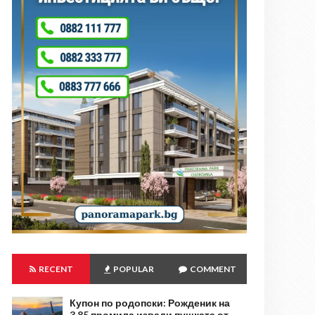
RECENT
POPULAR
COMMENT
Купон по родопски: Рожденик на
3,85 промила извади пушката от