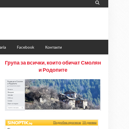

aria
Facebook
Контакти
Група за всички, които обичат Смолян
и Родопите