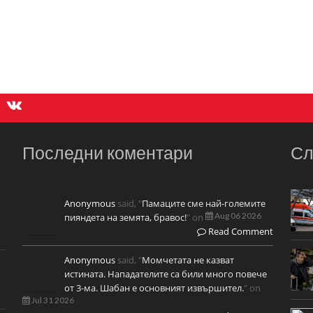
Последни коментари
Сл
Anonymous
said, "
Памаците сме най-големите
Aug 06 2026
пияндета на земята, бравос!
" on
Read Comment
Anonymous
said, "
Момчетата не казват
истината. Нападателите са били много повече
от 3-ма. Шабан е основният извършител.
" on
Jul 31 2026