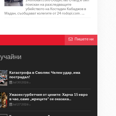
поискан на разследващите
убийството на Костадин Кабаджов в
Мадан, съобщават колегите от 24 rodopi.com . ...
Пишете ни
учайни
Катастрофа в Смолян: Челен удар, има
пострадал!
Jul 30 2026
-
Ужасен гурбетчия от цените: Харча 15 евро
в час, само „жриците“ се оказаха...
Jul 27 2026
-