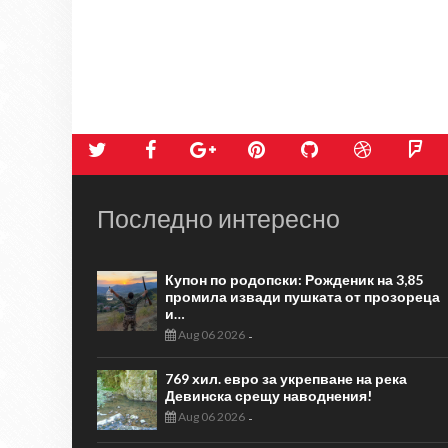
Последно интересно
Купон по родопски: Рожденик на 3,85
промила извади пушката от прозореца
и…
Aug 06 2026
-
769 хил. евро за укрепване на река
Девинска срещу наводнения!
Aug 06 2026
-