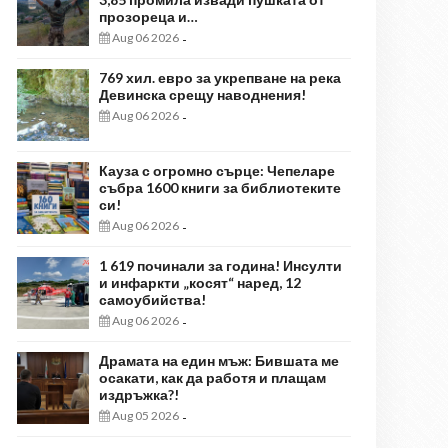
прозореца и…
Aug 06 2026
-
769 хил. евро за укрепване на река
Девинска срещу наводнения!
Aug 06 2026
-
Кауза с огромно сърце: Чепеларе
събра 1600 книги за библиотеките
си!
Aug 06 2026
-
1 619 починали за година! Инсулти
и инфаркти „косят“ наред, 12
самоубийства!
Aug 06 2026
-
Драмата на един мъж: Бившата ме
осакати, как да работя и плащам
издръжка?!
Aug 05 2026
-