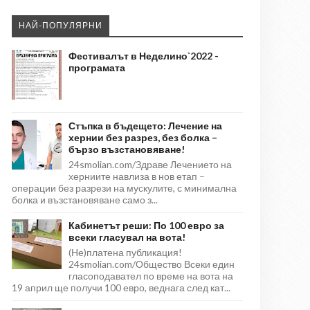
НАЙ-ПОПУЛЯРНИ
Фестивалът в Неделино`2022 -
програмата
Стъпка в бъдещето: Лечение на
хернии без разрез, без болка –
бързо възстановяване!
24smolian.com/Здраве Лечението на
херниите навлиза в нов етап –
операции без разрези на мускулите, с минимална
болка и възстановяване само з...
Кабинетът реши: По 100 евро за
всеки гласувал на вота!
(Не)платена публикация!
24smolian.com/Общество Всеки един
гласоподавател по време на вота на
19 април ще получи 100 евро, веднага след кат...