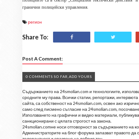
Позициите са в сектор „Специални тектически действия“ и
гранични полицейски управления.
регион
Share To:
Post A Comment:
0 COMMENTS SO FAR,ADD YOURS
Съдържанието на 24smolian.com и технологиите, използван
сродните му права. Всички статии, репортажи, интервюта 
сайта, са собственост на 24smolian.com, освен ако изрич
само след писмено съгласие на 24smolian.com, посочване
Използването на графични и видео материали, публикува
санкционирани с цялата строгост на закона.
24smolian.comне носи отговорност за съдържанието на к
Администраторите на блог-форума запазват правото да о
толерантност и спазване на добрия тон.