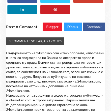
Post A Comment:
Blogger
Disqus
Facebook
0 COMMENTS SO FAR,ADD YOURS
Съдържанието на 24smolian.com и технологиите, използвани
в него, са под закрила на Закона за авторското право и
сродните му права. Всички статии, репортажи, интервюта и
други текстови, графични и видео материали, публикувани в
сайта, са собственост на 24smolian.com, освен ако изрично е
посочено друго. Допуска се публикуване на текстови
материали само след писмено съгласие на 24smolian.com,
посочване на източника и добавяне на линк към
24smolian.com.
Използването на графични и видео материали, публикувани
в 24smolian.com. е строго забранено. Нарушителите ще
бъдат санкционирани с цялата строгост на закона.
24smolian.comне носи отговорност за съдържанието на