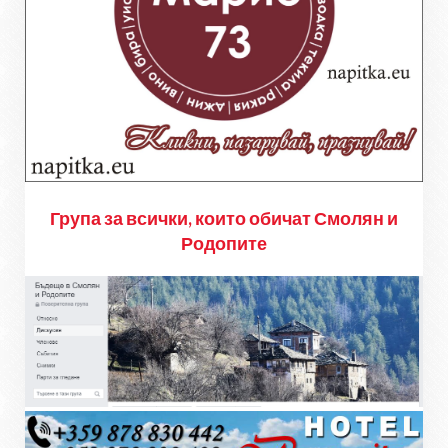
Група за всички, които обичат Смолян и
Родопите