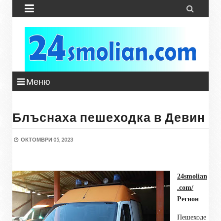


Меню
Блъснаха пешеходка в Девин
ОКТОМВРИ 05, 2023
24smolian
.com/
Регион
Пешеходе