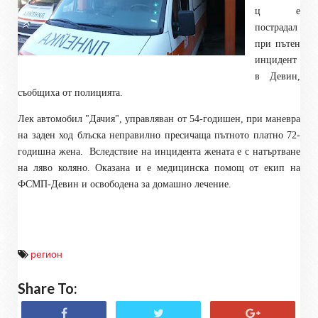
ц е
пострадал
при пътен
инцидент
в Девин,
съобщиха от полицията.
Лек автомобил "Дачия", управляван от 54-годишен, при маневра
на заден ход блъска неправилно пресичаща пътното платно 72-
годишна жена.
Вследствие на инцидента жената е с натъртване
на ляво коляно. Оказана и е медицинска помощ от екип на
ФСМП-Девин и освободена за домашно лечение.
регион
Share To: